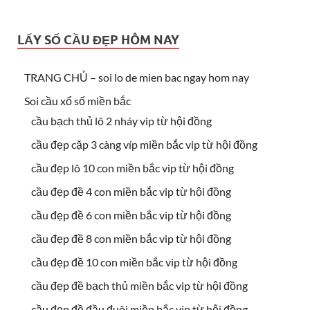
LẤY SỐ CẦU ĐẸP HÔM NAY
TRANG CHỦ – soi lo de mien bac ngay hom nay
Soi cầu xổ số miền bắc
cầu bạch thủ lô 2 nháy vip từ hội đồng
cầu đẹp cặp 3 càng víp miền bắc vip từ hội đồng
cầu đẹp lô 10 con miền bắc vip từ hội đồng
cầu đẹp đề 4 con miền bắc vip từ hội đồng
cầu đẹp đề 6 con miền bắc vip từ hội đồng
cầu đẹp đề 8 con miền bắc vip từ hội đồng
cầu đẹp đề 10 con miền bắc vip từ hội đồng
cầu đẹp đề bạch thủ miền bắc vip từ hội đồng
cầu đẹp đề đầu đuôi miền bắc vip từ hội đồng