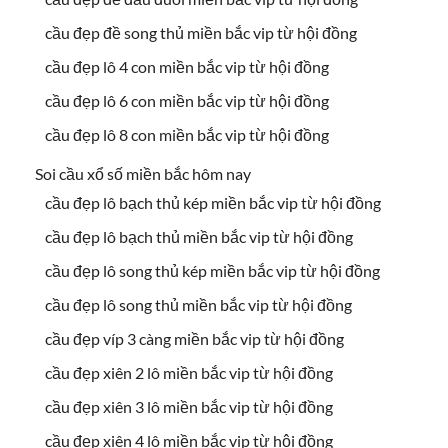
cầu đẹp đề song thủ miền bắc vip từ hội đồng
cầu đẹp lô 4 con miền bắc vip từ hội đồng
cầu đẹp lô 6 con miền bắc vip từ hội đồng
cầu đẹp lô 8 con miền bắc vip từ hội đồng
Soi cầu xổ số miền bắc hôm nay
cầu đẹp lô bạch thủ kép miền bắc vip từ hội đồng
cầu đẹp lô bạch thủ miền bắc vip từ hội đồng
cầu đẹp lô song thủ kép miền bắc vip từ hội đồng
cầu đẹp lô song thủ miền bắc vip từ hội đồng
cầu đẹp víp 3 càng miền bắc vip từ hội đồng
cầu đẹp xiên 2 lô miền bắc vip từ hội đồng
cầu đẹp xiên 3 lô miền bắc vip từ hội đồng
cầu đẹp xiên 4 lô miền bắc vip từ hội đồng