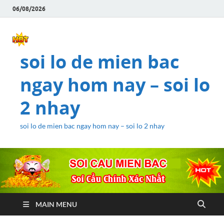
06/08/2026
soi lo de mien bac
ngay hom nay – soi lo
2 nhay
soi lo de mien bac ngay hom nay – soi lo 2 nhay
MAIN MENU