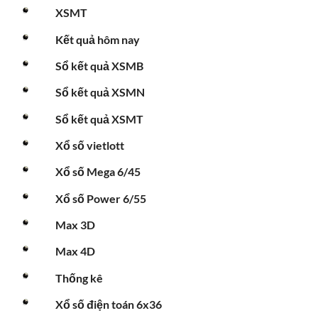
XSMT
Kết quả hôm nay
Sổ kết quả XSMB
Sổ kết quả XSMN
Sổ kết quả XSMT
Xổ số vietlott
Xổ số Mega 6/45
Xổ số Power 6/55
Max 3D
Max 4D
Thống kê
Xổ số điện toán 6x36