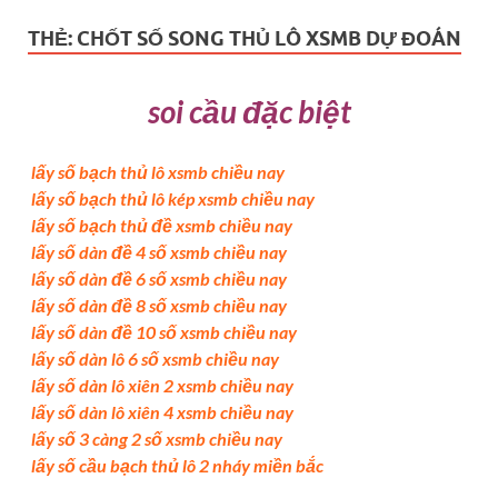
THẺ:
CHỐT SỐ SONG THỦ LÔ XSMB DỰ ĐOÁN
soi cầu đặc biệt
lấy số bạch thủ lô xsmb chiều nay
lấy số bạch thủ lô kép xsmb chiều nay
lấy số bạch thủ đề xsmb chiều nay
lấy số dàn đề 4 số xsmb chiều nay
lấy số dàn đề 6 số xsmb chiều nay
lấy số dàn đề 8 số xsmb chiều nay
lấy số dàn đề 10 số xsmb chiều nay
lấy số dàn lô 6 số xsmb chiều nay
lấy số dàn lô xiên 2 xsmb chiều nay
lấy số dàn lô xiên 4 xsmb chiều nay
lấy số 3 càng 2 số xsmb chiều nay
lấy số cầu bạch thủ lô 2 nháy miền bắc