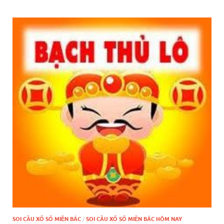
SOI CẦU XỔ SỐ MIỀN BẮC
/
SOI CẦU XỔ SỐ MIỀN BẮC HÔM NAY