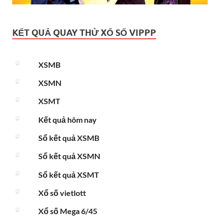
KẾT QUẢ QUAY THỬ XỔ SỐ VIPPP
XSMB
XSMN
XSMT
Kết quả hôm nay
Sổ kết quả XSMB
Sổ kết quả XSMN
Sổ kết quả XSMT
Xổ số vietlott
Xổ số Mega 6/45