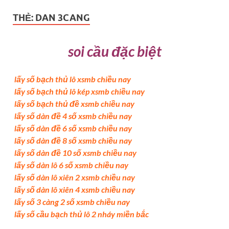
THẺ:
DAN 3CANG
soi cầu đặc biệt
lấy số bạch thủ lô xsmb chiều nay
lấy số bạch thủ lô kép xsmb chiều nay
lấy số bạch thủ đề xsmb chiều nay
lấy số dàn đề 4 số xsmb chiều nay
lấy số dàn đề 6 số xsmb chiều nay
lấy số dàn đề 8 số xsmb chiều nay
lấy số dàn đề 10 số xsmb chiều nay
lấy số dàn lô 6 số xsmb chiều nay
lấy số dàn lô xiên 2 xsmb chiều nay
lấy số dàn lô xiên 4 xsmb chiều nay
lấy số 3 càng 2 số xsmb chiều nay
lấy số cầu bạch thủ lô 2 nháy miền bắc