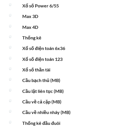
Xổ số Power 6/55
Max 3D
Max 4D
Thống kê
Xổ số điện toán 6x36
Xổ số điện toán 123
Xổ số thần tài
Cầu bạch thủ (MB)
Cầu lật liên tục (MB)
Cầu về cả cặp (MB)
Cầu về nhiều nháy (MB)
Thống kê đầu đuôi