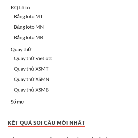
KQ Lô tô
Bảng loto MT
Bảng loto MN
Bảng loto MB
Quay thử
Quay thử Vietlott
Quay thử XSMT
Quay thử XSMN
Quay thử XSMB
Sổ mơ
KẾT QUẢ SOI CẦU MỚI NHẤT