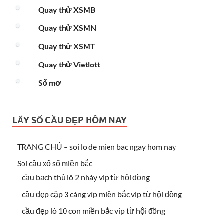
Quay thử XSMB
Quay thử XSMN
Quay thử XSMT
Quay thử Vietlott
Sổ mơ
LẤY SỐ CẦU ĐẸP HÔM NAY
TRANG CHỦ – soi lo de mien bac ngay hom nay
Soi cầu xổ số miền bắc
cầu bạch thủ lô 2 nháy vip từ hội đồng
cầu đẹp cặp 3 càng víp miền bắc vip từ hội đồng
cầu đẹp lô 10 con miền bắc vip từ hội đồng