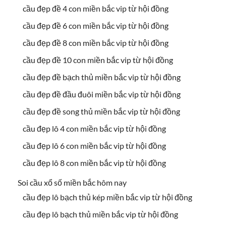
cầu đẹp đề 4 con miền bắc vip từ hội đồng
cầu đẹp đề 6 con miền bắc vip từ hội đồng
cầu đẹp đề 8 con miền bắc vip từ hội đồng
cầu đẹp đề 10 con miền bắc vip từ hội đồng
cầu đẹp đề bạch thủ miền bắc vip từ hội đồng
cầu đẹp đề đầu đuôi miền bắc vip từ hội đồng
cầu đẹp đề song thủ miền bắc vip từ hội đồng
cầu đẹp lô 4 con miền bắc vip từ hội đồng
cầu đẹp lô 6 con miền bắc vip từ hội đồng
cầu đẹp lô 8 con miền bắc vip từ hội đồng
Soi cầu xổ số miền bắc hôm nay
cầu đẹp lô bạch thủ kép miền bắc vip từ hội đồng
cầu đẹp lô bạch thủ miền bắc vip từ hội đồng