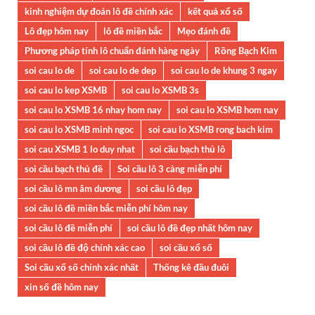
kinh nghiệm dự đoán lô đề chính xác
kết quả xổ số
Lô đẹp hôm nay
lô đề miền bắc
Mẹo đánh đề
Phương pháp tính lô chuẩn đánh hàng ngày
Rồng Bạch Kim
soi cau lo de
soi cau lo de dep
soi cau lo de khung 3 ngay
soi cau lo kep XSMB
soi cau lo XSMB 3s
soi cau lo XSMB 16 nhay hom nay
soi cau lo XSMB hom nay
soi cau lo XSMB minh ngoc
soi cau lo XSMB rong bach kim
soi cau XSMB 1 lo duy nhat
soi cầu bạch thủ lô
soi cầu bạch thủ đề
Soi cầu lô 3 càng miễn phí
soi cầu lô mn âm dương
soi cầu lô đẹp
soi cầu lô đề miền bắc miễn phí hôm nay
soi cầu lô đề miễn phí
soi cầu lô đề đẹp nhất hôm nay
soi cầu lô đề độ chính xác cao
soi cầu xổ số
Soi cầu xổ số chính xác nhất
Thống kê đầu đuôi
xin số đề hôm nay