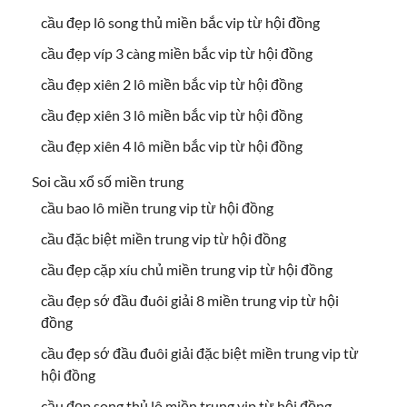
cầu đẹp lô song thủ miền bắc vip từ hội đồng
cầu đẹp víp 3 càng miền bắc vip từ hội đồng
cầu đẹp xiên 2 lô miền bắc vip từ hội đồng
cầu đẹp xiên 3 lô miền bắc vip từ hội đồng
cầu đẹp xiên 4 lô miền bắc vip từ hội đồng
Soi cầu xổ số miền trung
cầu bao lô miền trung vip từ hội đồng
cầu đặc biệt miền trung vip từ hội đồng
cầu đẹp cặp xíu chủ miền trung vip từ hội đồng
cầu đẹp sớ đầu đuôi giải 8 miền trung vip từ hội
đồng
cầu đẹp sớ đầu đuôi giải đặc biệt miền trung vip từ
hội đồng
cầu đẹp song thủ lô miền trung vip từ hội đồng