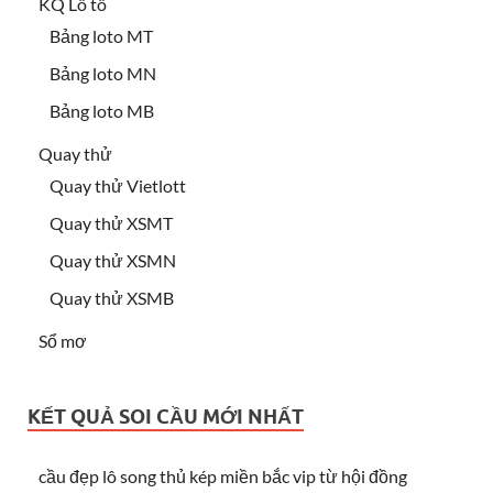
KQ Lô tô
Bảng loto MT
Bảng loto MN
Bảng loto MB
Quay thử
Quay thử Vietlott
Quay thử XSMT
Quay thử XSMN
Quay thử XSMB
Sổ mơ
KẾT QUẢ SOI CẦU MỚI NHẤT
cầu đẹp lô song thủ kép miền bắc vip từ hội đồng