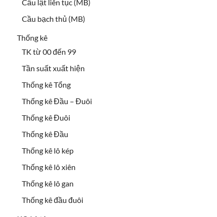
Cầu lật liên tục (MB)
Cầu bạch thủ (MB)
Thống kê
TK từ 00 đến 99
Tần suất xuất hiện
Thống kê Tổng
Thống kê Đầu – Đuôi
Thống kê Đuôi
Thống kê Đầu
Thống kê lô kép
Thống kê lô xiên
Thống kê lô gan
Thống kê đầu đuôi