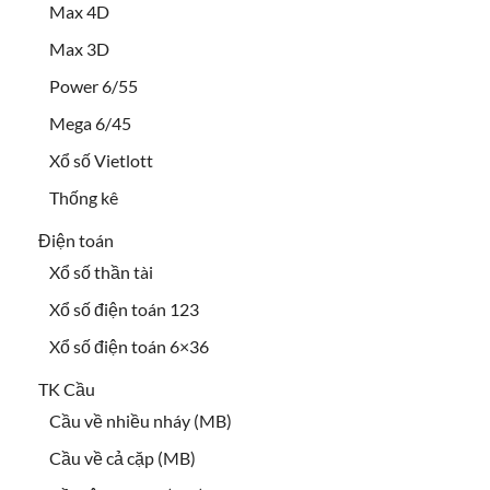
Max 4D
Max 3D
Power 6/55
Mega 6/45
Xổ số Vietlott
Thống kê
Điện toán
Xổ số thần tài
Xổ số điện toán 123
Xổ số điện toán 6×36
TK Cầu
Cầu về nhiều nháy (MB)
Cầu về cả cặp (MB)