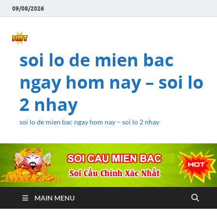
09/08/2026
soi lo de mien bac
ngay hom nay – soi lo
2 nhay
soi lo de mien bac ngay hom nay – soi lo 2 nhay
MAIN MENU