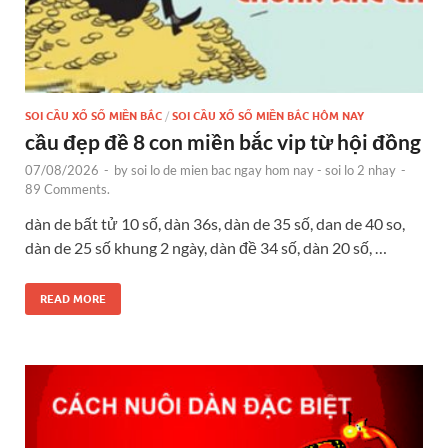
SOI CẦU XỔ SỐ MIỀN BẮC
/
SOI CẦU XỔ SỐ MIỀN BẮC HÔM NAY
cầu đẹp đề 8 con miền bắc vip từ hội đồng
07/08/2026
-
by
soi lo de mien bac ngay hom nay - soi lo 2 nhay
-
89 Comments.
dàn de bất tử 10 số, dàn 36s, dàn de 35 số, dan de 40 so,
dàn de 25 số khung 2 ngày, dàn đề 34 số, dàn 20 số, …
READ MORE