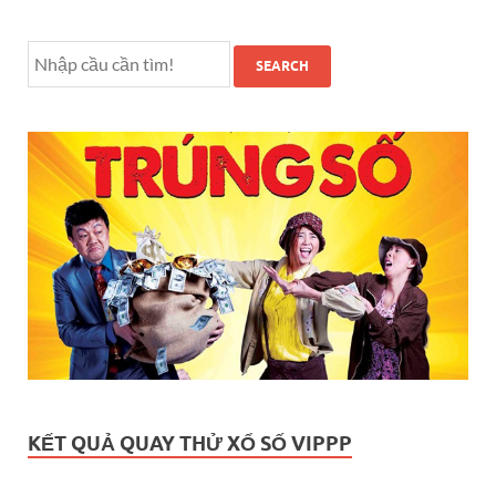
SEARCH
KẾT QUẢ QUAY THỬ XỔ SỐ VIPPP