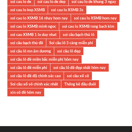
soi cau lo de
soi cau lo de dep
soi cau lo de khung 3 ngay
soi cau lo kep XSMB
soi cau lo XSMB 3s
soi cau lo XSMB 16 nhay hom nay
soi cau lo XSMB hom nay
soi cau lo XSMB minh ngoc
soi cau lo XSMB rong bach kim
soi cau XSMB 1 lo duy nhat
soi cầu bạch thủ lô
soi cầu bạch thủ đề
Soi cầu lô 3 càng miễn phí
soi cầu lô mn âm dương
soi cầu lô đẹp
soi cầu lô đề miền bắc miễn phí hôm nay
soi cầu lô đề miễn phí
soi cầu lô đề đẹp nhất hôm nay
soi cầu lô đề độ chính xác cao
soi cầu xổ số
Soi cầu xổ số chính xác nhất
Thống kê đầu đuôi
xin số đề hôm nay