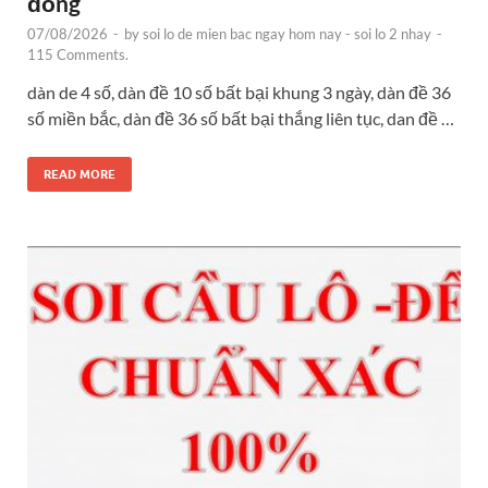
đồng
07/08/2026
-
by
soi lo de mien bac ngay hom nay - soi lo 2 nhay
-
115 Comments.
dàn de 4 số, dàn đề 10 số bất bại khung 3 ngày, dàn đề 36
số miền bắc, dàn đề 36 số bất bại thắng liên tục, dan đề …
READ MORE