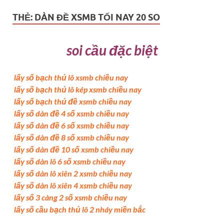
THẺ:
DÀN ĐỀ XSMB TỐI NAY 20 SO
soi cầu đặc biệt
lấy số bạch thủ lô xsmb chiều nay
lấy số bạch thủ lô kép xsmb chiều nay
lấy số bạch thủ đề xsmb chiều nay
lấy số dàn đề 4 số xsmb chiều nay
lấy số dàn đề 6 số xsmb chiều nay
lấy số dàn đề 8 số xsmb chiều nay
lấy số dàn đề 10 số xsmb chiều nay
lấy số dàn lô 6 số xsmb chiều nay
lấy số dàn lô xiên 2 xsmb chiều nay
lấy số dàn lô xiên 4 xsmb chiều nay
lấy số 3 càng 2 số xsmb chiều nay
lấy số cầu bạch thủ lô 2 nháy miền bắc