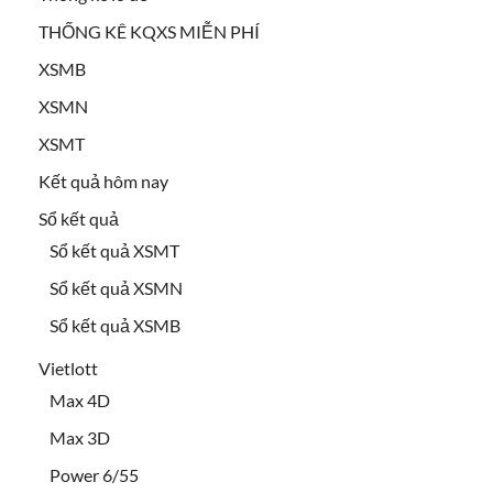
THỐNG KÊ KQXS MIỄN PHÍ
XSMB
XSMN
XSMT
Kết quả hôm nay
Sổ kết quả
Sổ kết quả XSMT
Sổ kết quả XSMN
Sổ kết quả XSMB
Vietlott
Max 4D
Max 3D
Power 6/55