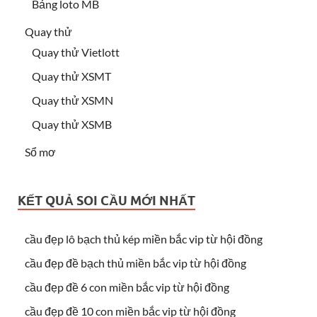
Bảng loto MB
Quay thử
Quay thử Vietlott
Quay thử XSMT
Quay thử XSMN
Quay thử XSMB
Sổ mơ
KẾT QUẢ SOI CẦU MỚI NHẤT
cầu đẹp lô bạch thủ kép miền bắc vip từ hội đồng
cầu đẹp đề bạch thủ miền bắc vip từ hội đồng
cầu đẹp đề 6 con miền bắc vip từ hội đồng
cầu đẹp đề 10 con miền bắc vip từ hội đồng