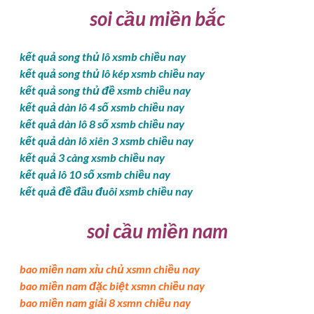
soi cầu miền bắc
kết quả song thủ lô xsmb chiều nay
kết quả song thủ lô kép xsmb chiều nay
kết quả song thủ đề xsmb chiều nay
kết quả dàn lô 4 số xsmb chiều nay
kết quả dàn lô 8 số xsmb chiều nay
kết quả dàn lô xiên 3 xsmb chiều nay
kết quả 3 càng xsmb chiều nay
kết quả lô 10 số xsmb chiều nay
kết quả đề đầu đuôi xsmb chiều nay
soi cầu miền nam
bao miền nam xỉu chủ xsmn chiều nay
bao miền nam đặc biệt xsmn chiều nay
bao miền nam giải 8 xsmn chiều nay