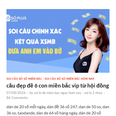
SOI CẦU XỔ SỐ MIỀN BẮC
/
SOI CẦU XỔ SỐ MIỀN BẮC HÔM NAY
cầu đẹp đề 6 con miền bắc vip từ hội đồng
07/08/2026
-
by
soi lo de mien bac ngay hom nay - soi lo 2 nhay
-
86 Comments.
dàn de 20 số mỗi ngày, dàn đề 36 số 247, dan de 50 so, dan
36 so, taodande, dàn de 64 số hàng ngày, dàn de 20 số