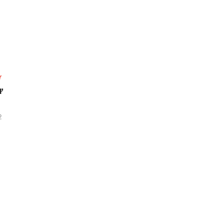
Y
ừ
2