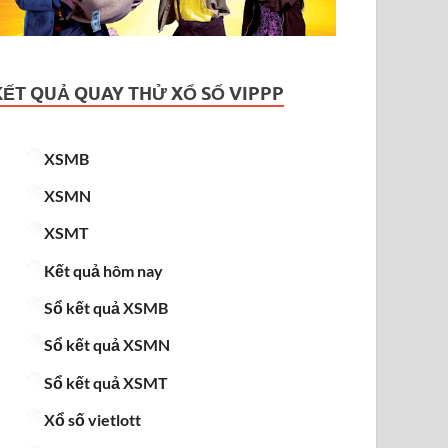
KẾT QUẢ QUAY THỬ XỔ SỐ VIPPP
XSMB
XSMN
XSMT
Kết quả hôm nay
Sổ kết quả XSMB
Sổ kết quả XSMN
Sổ kết quả XSMT
Xổ số vietlott