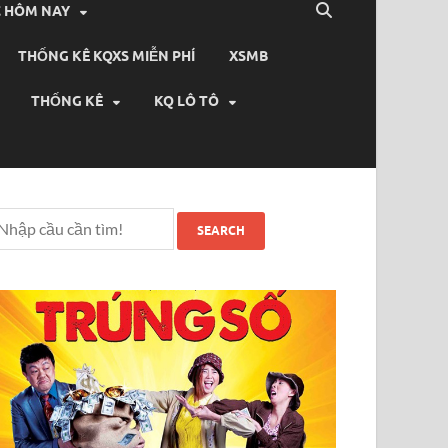
C HÔM NAY
THỐNG KÊ KQXS MIỄN PHÍ
XSMB
THỐNG KÊ
KQ LÔ TÔ
SEARCH