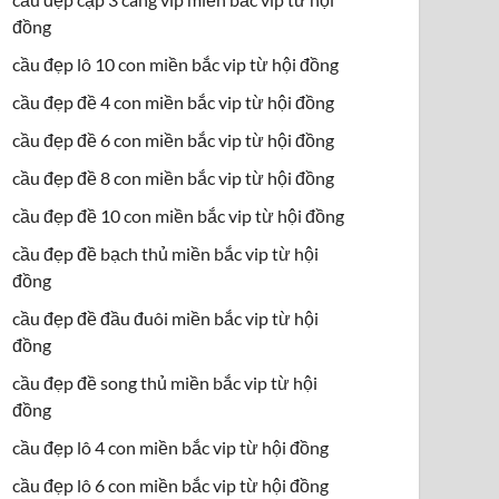
đồng
cầu đẹp lô 10 con miền bắc vip từ hội đồng
cầu đẹp đề 4 con miền bắc vip từ hội đồng
cầu đẹp đề 6 con miền bắc vip từ hội đồng
cầu đẹp đề 8 con miền bắc vip từ hội đồng
cầu đẹp đề 10 con miền bắc vip từ hội đồng
cầu đẹp đề bạch thủ miền bắc vip từ hội
đồng
cầu đẹp đề đầu đuôi miền bắc vip từ hội
đồng
cầu đẹp đề song thủ miền bắc vip từ hội
đồng
cầu đẹp lô 4 con miền bắc vip từ hội đồng
cầu đẹp lô 6 con miền bắc vip từ hội đồng