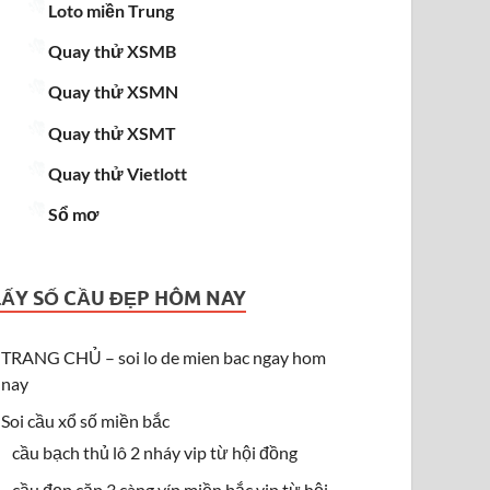
Loto miền Trung
Quay thử XSMB
Quay thử XSMN
Quay thử XSMT
Quay thử Vietlott
Sổ mơ
LẤY SỐ CẦU ĐẸP HÔM NAY
TRANG CHỦ – soi lo de mien bac ngay hom
nay
Soi cầu xổ số miền bắc
cầu bạch thủ lô 2 nháy vip từ hội đồng
cầu đẹp cặp 3 càng víp miền bắc vip từ hội