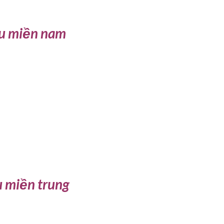
ầu miền nam
u miền trung