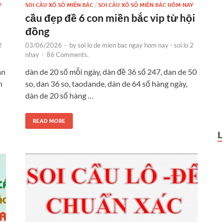
Y
SOI CẦU XỔ SỐ MIỀN BẮC
/
SOI CẦU XỔ SỐ MIỀN BẮC HÔM NAY
cầu đẹp đề 6 con miền bắc vip từ hội
đồng
2
03/06/2026
-
by
soi lo de mien bac ngay hom nay - soi lo 2
nhay
-
86 Comments.
àn
dàn de 20 số mỗi ngày, dàn đề 36 số 247, dan de 50
n
so, dan 36 so, taodande, dàn de 64 số hàng ngày,
dàn de 20 số hàng …
READ MORE