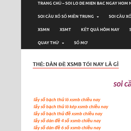
TRANG CHỦ – SOI LO DE MIEN BAC NGAY HOM 
SOI CẦU XỔ SỐ MIỀN TRUNG
SOI CẦU X
XSMN
XSMT
KẾT QUẢ HÔM NAY
QUAY THỬ
SỔ MƠ
THẺ:
DÀN ĐỀ XSMB TỐI NAY LÀ GÌ
soi c
lấy số bạch thủ lô xsmb chiều nay
lấy số bạch thủ lô kép xsmb chiều nay
lấy số bạch thủ đề xsmb chiều nay
lấy số dàn đề 4 số xsmb chiều nay
lấy số dàn đề 6 số xsmb chiều nay