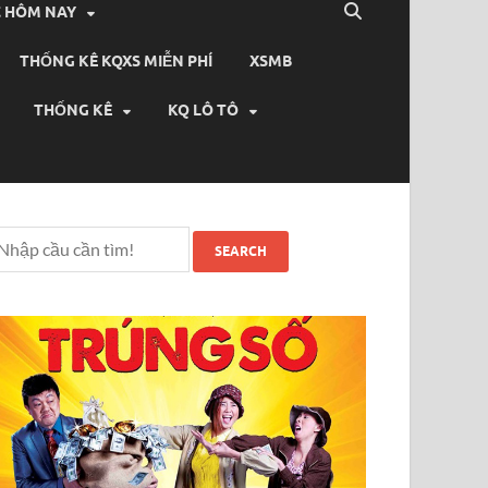
C HÔM NAY
THỐNG KÊ KQXS MIỄN PHÍ
XSMB
THỐNG KÊ
KQ LÔ TÔ
SEARCH