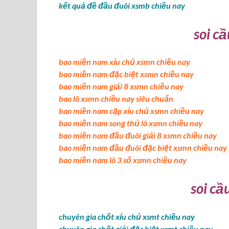
kết quả đề đầu đuôi xsmb chiều nay
soi c
bao miền nam xỉu chủ xsmn chiều nay
bao miền nam đặc biệt xsmn chiều nay
bao miền nam giải 8 xsmn chiều nay
bao lô xsmn chiều nay siêu chuẩn
bao miền nam cặp xỉu chủ xsmn chiều nay
bao miền nam song thủ lô xsmn chiều nay
bao miền nam đầu đuôi giải 8 xsmn chiều nay
bao miền nam đầu đuôi đặc biệt xsmn chiều nay
bao miền nam lô 3 số xsmn chiều nay
soi cầ
chuyên gia chốt xỉu chủ xsmt chiều nay
chuyên gia chốt giải đặc biệt xsmt chiều nay