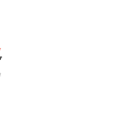
Y
ừ
2