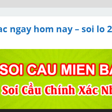
ac ngay hom nay – soi lo 