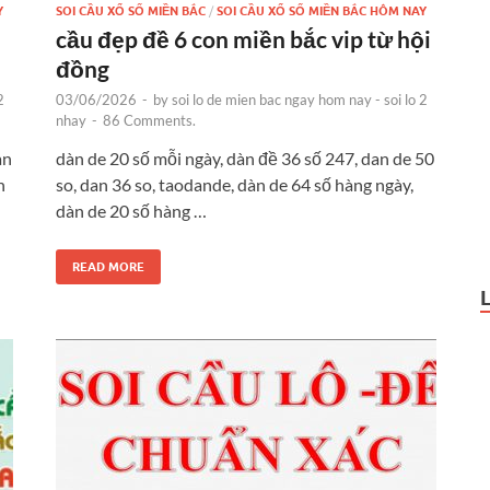
Y
SOI CẦU XỔ SỐ MIỀN BẮC
/
SOI CẦU XỔ SỐ MIỀN BẮC HÔM NAY
cầu đẹp đề 6 con miền bắc vip từ hội
đồng
2
03/06/2026
-
by
soi lo de mien bac ngay hom nay - soi lo 2
nhay
-
86 Comments.
àn
dàn de 20 số mỗi ngày, dàn đề 36 số 247, dan de 50
n
so, dan 36 so, taodande, dàn de 64 số hàng ngày,
dàn de 20 số hàng …
READ MORE