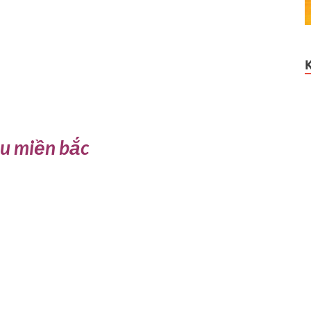
ầu miền bắc