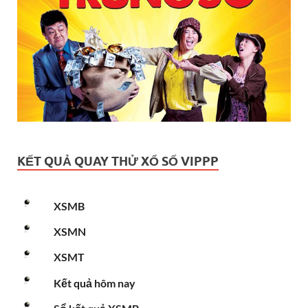
KẾT QUẢ QUAY THỬ XỔ SỐ VIPPP
XSMB
XSMN
XSMT
Kết quả hôm nay