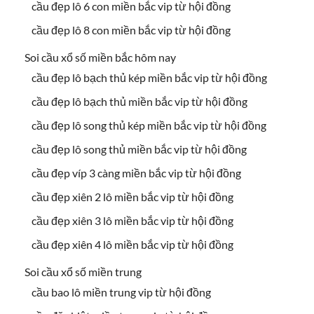
cầu đẹp lô 6 con miền bắc vip từ hội đồng
cầu đẹp lô 8 con miền bắc vip từ hội đồng
Soi cầu xổ số miền bắc hôm nay
cầu đẹp lô bạch thủ kép miền bắc vip từ hội đồng
cầu đẹp lô bạch thủ miền bắc vip từ hội đồng
cầu đẹp lô song thủ kép miền bắc vip từ hội đồng
cầu đẹp lô song thủ miền bắc vip từ hội đồng
cầu đẹp víp 3 càng miền bắc vip từ hội đồng
cầu đẹp xiên 2 lô miền bắc vip từ hội đồng
cầu đẹp xiên 3 lô miền bắc vip từ hội đồng
cầu đẹp xiên 4 lô miền bắc vip từ hội đồng
Soi cầu xổ số miền trung
cầu bao lô miền trung vip từ hội đồng