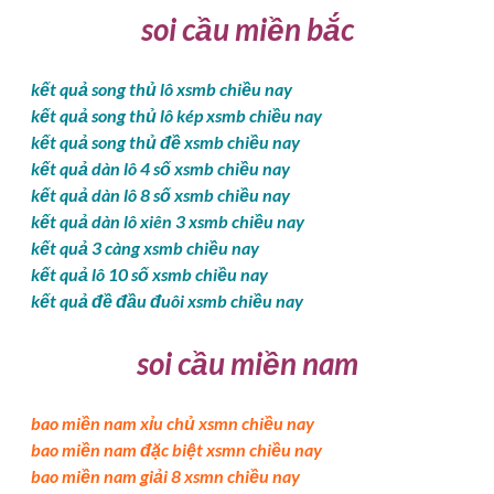
soi cầu miền bắc
kết quả song thủ lô xsmb chiều nay
kết quả song thủ lô kép xsmb chiều nay
kết quả song thủ đề xsmb chiều nay
kết quả dàn lô 4 số xsmb chiều nay
kết quả dàn lô 8 số xsmb chiều nay
kết quả dàn lô xiên 3 xsmb chiều nay
kết quả 3 càng xsmb chiều nay
kết quả lô 10 số xsmb chiều nay
kết quả đề đầu đuôi xsmb chiều nay
soi cầu miền nam
bao miền nam xỉu chủ xsmn chiều nay
bao miền nam đặc biệt xsmn chiều nay
bao miền nam giải 8 xsmn chiều nay