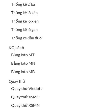
Thống kê Đầu
Thống kê lô kép
Thống kê lô xiên
Thống kê lô gan
Thống kê đầu đuôi
KQ Lô tô
Bảng loto MT
Bảng loto MN
Bảng loto MB
Quay thử
Quay thử Vietlott
Quay thử XSMT
Quay thử XSMN