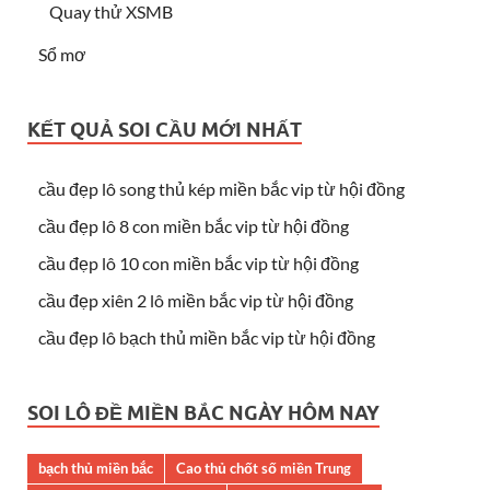
Quay thử XSMB
Sổ mơ
KẾT QUẢ SOI CẦU MỚI NHẤT
cầu đẹp lô song thủ kép miền bắc vip từ hội đồng
cầu đẹp lô 8 con miền bắc vip từ hội đồng
cầu đẹp lô 10 con miền bắc vip từ hội đồng
cầu đẹp xiên 2 lô miền bắc vip từ hội đồng
cầu đẹp lô bạch thủ miền bắc vip từ hội đồng
SOI LÔ ĐỀ MIỀN BẮC NGÀY HÔM NAY
bạch thủ miền bắc
Cao thủ chốt số miền Trung