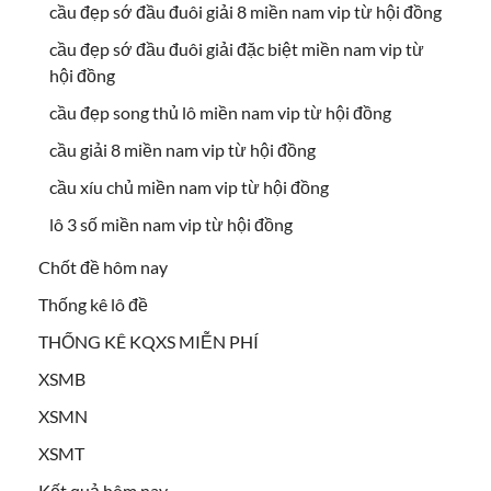
cầu đẹp sớ đầu đuôi giải 8 miền nam vip từ hội đồng
cầu đẹp sớ đầu đuôi giải đặc biệt miền nam vip từ
hội đồng
cầu đẹp song thủ lô miền nam vip từ hội đồng
cầu giải 8 miền nam vip từ hội đồng
cầu xíu chủ miền nam vip từ hội đồng
lô 3 số miền nam vip từ hội đồng
Chốt đề hôm nay
Thống kê lô đề
THỐNG KÊ KQXS MIỄN PHÍ
XSMB
XSMN
XSMT
Kết quả hôm nay