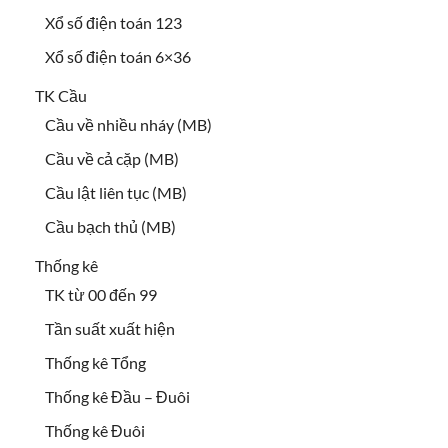
Xổ số điện toán 123
Xổ số điện toán 6×36
TK Cầu
Cầu về nhiều nháy (MB)
Cầu về cả cặp (MB)
Cầu lật liên tục (MB)
Cầu bạch thủ (MB)
Thống kê
TK từ 00 đến 99
Tần suất xuất hiện
Thống kê Tổng
Thống kê Đầu – Đuôi
Thống kê Đuôi