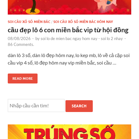
SOI CẦU XỔ SỐ MIỀN BẮC
/
SOI CẦU XỔ SỐ MIỀN BẮC HÔM NAY
cầu đẹp lô 6 con miền bắc vip từ hội đồng
08/08/2026
-
by
soi lo de mien bac ngay hom nay - soi lo 2 nhay
-
86 Comments.
dàn lô 3 số, dàn lô đẹp hôm nay, lo kep mb, lô về cả cặp soi
cầu vip 4 số, lô đẹp hôm nay vip miền bắc, soi cầu …
READ MORE
SEARCH