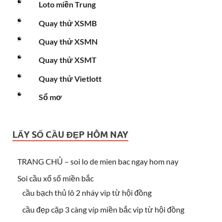
Loto miền Trung
Quay thử XSMB
Quay thử XSMN
Quay thử XSMT
Quay thử Vietlott
Sổ mơ
LẤY SỐ CẦU ĐẸP HÔM NAY
TRANG CHỦ – soi lo de mien bac ngay hom nay
Soi cầu xổ số miền bắc
cầu bạch thủ lô 2 nháy vip từ hội đồng
cầu đẹp cặp 3 càng víp miền bắc vip từ hội đồng