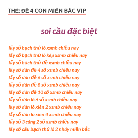
THẺ:
ĐỀ 4 CON MIỀN BẮC VIP
soi cầu đặc biệt
lấy số bạch thủ lô xsmb chiều nay
lấy số bạch thủ lô kép xsmb chiều nay
lấy số bạch thủ đề xsmb chiều nay
lấy số dàn đề 4 số xsmb chiều nay
lấy số dàn đề 6 số xsmb chiều nay
lấy số dàn đề 8 số xsmb chiều nay
lấy số dàn đề 10 số xsmb chiều nay
lấy số dàn lô 6 số xsmb chiều nay
lấy số dàn lô xiên 2 xsmb chiều nay
lấy số dàn lô xiên 4 xsmb chiều nay
lấy số 3 càng 2 số xsmb chiều nay
lấy số cầu bạch thủ lô 2 nháy miền bắc