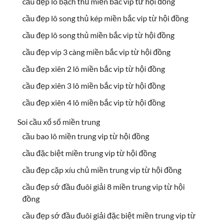
cầu đẹp lô bạch thủ miền bắc vip từ hội đồng
cầu đẹp lô song thủ kép miền bắc vip từ hội đồng
cầu đẹp lô song thủ miền bắc vip từ hội đồng
cầu đẹp víp 3 càng miền bắc vip từ hội đồng
cầu đẹp xiên 2 lô miền bắc vip từ hội đồng
cầu đẹp xiên 3 lô miền bắc vip từ hội đồng
cầu đẹp xiên 4 lô miền bắc vip từ hội đồng
Soi cầu xổ số miền trung
cầu bao lô miền trung vip từ hội đồng
cầu đặc biệt miền trung vip từ hội đồng
cầu đẹp cặp xíu chủ miền trung vip từ hội đồng
cầu đẹp sớ đầu đuôi giải 8 miền trung vip từ hội
đồng
cầu đẹp sớ đầu đuôi giải đặc biệt miền trung vip từ