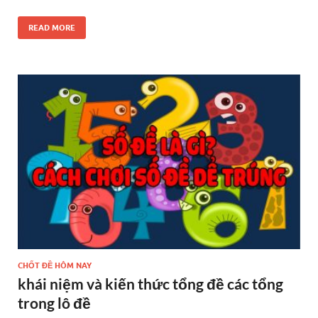
READ MORE
CHỐT ĐỀ HÔM NAY
khái niệm và kiến thức tổng đề các tổng
trong lô đề