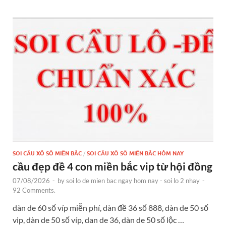
SOI CẦU XỔ SỐ MIỀN BẮC
/
SOI CẦU XỔ SỐ MIỀN BẮC HÔM NAY
cầu đẹp đề 4 con miền bắc vip từ hội đồng
07/08/2026
-
by
soi lo de mien bac ngay hom nay - soi lo 2 nhay
-
92 Comments.
dàn de 60 số víp miễn phí, dàn đề 36 số 888, dàn de 50 số
vip, dàn de 50 số víp, dan de 36, dàn de 50 số lộc …