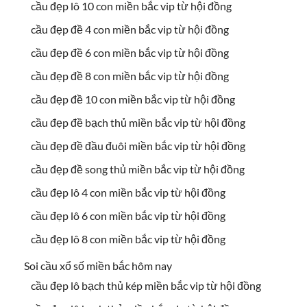
cầu đẹp lô 10 con miền bắc vip từ hội đồng
cầu đẹp đề 4 con miền bắc vip từ hội đồng
cầu đẹp đề 6 con miền bắc vip từ hội đồng
cầu đẹp đề 8 con miền bắc vip từ hội đồng
cầu đẹp đề 10 con miền bắc vip từ hội đồng
cầu đẹp đề bạch thủ miền bắc vip từ hội đồng
cầu đẹp đề đầu đuôi miền bắc vip từ hội đồng
cầu đẹp đề song thủ miền bắc vip từ hội đồng
cầu đẹp lô 4 con miền bắc vip từ hội đồng
cầu đẹp lô 6 con miền bắc vip từ hội đồng
cầu đẹp lô 8 con miền bắc vip từ hội đồng
Soi cầu xổ số miền bắc hôm nay
cầu đẹp lô bạch thủ kép miền bắc vip từ hội đồng