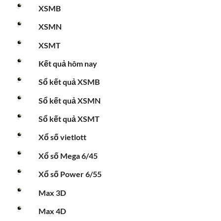
XSMB
XSMN
XSMT
Kết quả hôm nay
Sổ kết quả XSMB
Sổ kết quả XSMN
Sổ kết quả XSMT
Xổ số vietlott
Xổ số Mega 6/45
Xổ số Power 6/55
Max 3D
Max 4D