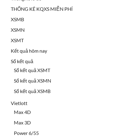
THỐNG KÊ KQXS MIỄN PHÍ
XSMB
XSMN
XSMT
Kết quả hôm nay
Sổ kết quả
Sổ kết quả XSMT
Sổ kết quả XSMN
Sổ kết quả XSMB
Vietlott
Max 4D
Max 3D
Power 6/55