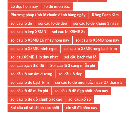
Lô đẹp hôm nay
lô đề miền bắc
Phương pháp tính lô chuẩn đánh hàng ngày
Rồng Bạch Kim
soi cau lo de
soi cau lo de dep
soi cau lo de khung 3 ngay
soi cau lo kep XSMB
soi cau lo XSMB 3s
soi cau lo XSMB 16 nhay hom nay
soi cau lo XSMB hom nay
soi cau lo XSMB minh ngoc
soi cau lo XSMB rong bach kim
soi cau XSMB 1 lo duy nhat
soi cầu bạch thủ lô
soi cầu bạch thủ đề
Soi cầu lô 3 càng miễn phí
soi cầu lô mn âm dương
soi cầu lô đẹp
soi cầu lô đề bạch kim
soi cầu lô đề miền bắc ngày 27 tháng 5
soi cầu lô đề miễn phí
soi cầu lô đề đẹp nhất hôm nay
soi cầu lô đề độ chính xác cao
soi cầu xổ số
Soi cầu xổ số chính xác nhất
xin số đề hôm nay