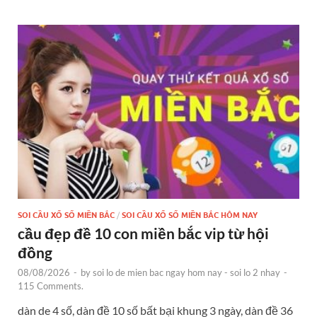
SOI CẦU XỔ SỐ MIỀN BẮC
/
SOI CẦU XỔ SỐ MIỀN BẮC HÔM NAY
cầu đẹp đề 10 con miền bắc vip từ hội
đồng
08/08/2026
-
by
soi lo de mien bac ngay hom nay - soi lo 2 nhay
-
115 Comments.
dàn de 4 số, dàn đề 10 số bất bại khung 3 ngày, dàn đề 36