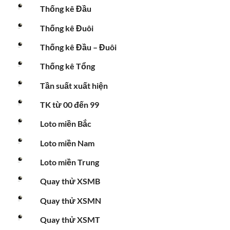
Thống kê Đầu
Thống kê Đuôi
Thống kê Đầu – Đuôi
Thống kê Tổng
Tần suất xuất hiện
TK từ 00 đến 99
Loto miền Bắc
Loto miền Nam
Loto miền Trung
Quay thử XSMB
Quay thử XSMN
Quay thử XSMT