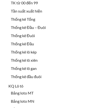
TK từ 00 đến 99
Tần suất xuất hiện
Thống kê Tổng
Thống kê Đầu – Đuôi
Thống kê Đuôi
Thống kê Đầu
Thống kê lô kép
Thống kê lô xiên
Thống kê lô gan
Thống kê đầu đuôi
KQ Lô tô
Bảng loto MT
Bảng loto MN