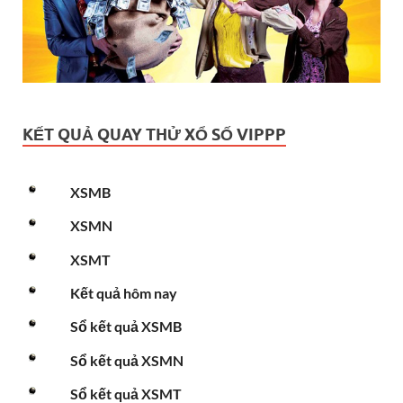
KẾT QUẢ QUAY THỬ XỔ SỐ VIPPP
XSMB
XSMN
XSMT
Kết quả hôm nay
Sổ kết quả XSMB
Sổ kết quả XSMN
Sổ kết quả XSMT