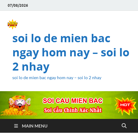
07/08/2026
soi lo de mien bac
ngay hom nay – soi lo
2 nhay
soi lo de mien bac ngay hom nay – soi lo 2 nhay
MAIN MENU