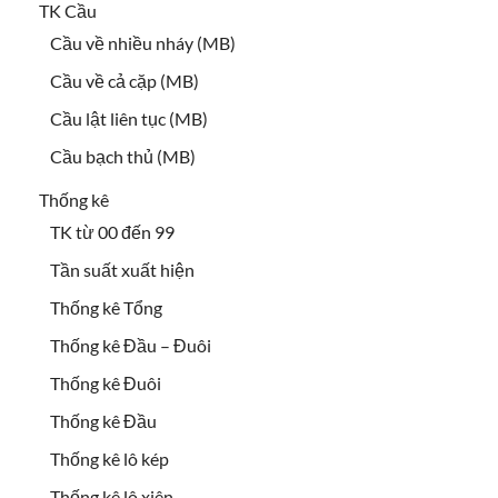
TK Cầu
Cầu về nhiều nháy (MB)
Cầu về cả cặp (MB)
Cầu lật liên tục (MB)
Cầu bạch thủ (MB)
Thống kê
TK từ 00 đến 99
Tần suất xuất hiện
Thống kê Tổng
Thống kê Đầu – Đuôi
Thống kê Đuôi
Thống kê Đầu
Thống kê lô kép
Thống kê lô xiên