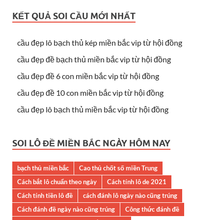
KẾT QUẢ SOI CẦU MỚI NHẤT
cầu đẹp lô bạch thủ kép miền bắc vip từ hội đồng
cầu đẹp đề bạch thủ miền bắc vip từ hội đồng
cầu đẹp đề 6 con miền bắc vip từ hội đồng
cầu đẹp đề 10 con miền bắc vip từ hội đồng
cầu đẹp lô bạch thủ miền bắc vip từ hội đồng
SOI LÔ ĐỀ MIỀN BẮC NGÀY HÔM NAY
bạch thủ miền bắc
Cao thủ chốt số miền Trung
Cách bắt lô chuẩn theo ngày
Cách tính lô de 2021
Cách tính tiền lô đề
cách đánh lô ngày nào cũng trúng
Cách đánh đề ngày nào cũng trúng
Công thức đánh đề