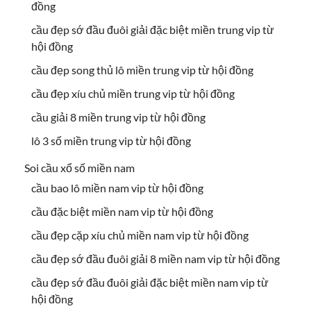
đồng
cầu đẹp sớ đầu đuôi giải đặc biệt miền trung vip từ
hội đồng
cầu đẹp song thủ lô miền trung vip từ hội đồng
cầu đẹp xíu chủ miền trung vip từ hội đồng
cầu giải 8 miền trung vip từ hội đồng
lô 3 số miền trung vip từ hội đồng
Soi cầu xổ số miền nam
cầu bao lô miền nam vip từ hội đồng
cầu đặc biệt miền nam vip từ hội đồng
cầu đẹp cặp xíu chủ miền nam vip từ hội đồng
cầu đẹp sớ đầu đuôi giải 8 miền nam vip từ hội đồng
cầu đẹp sớ đầu đuôi giải đặc biệt miền nam vip từ
hội đồng