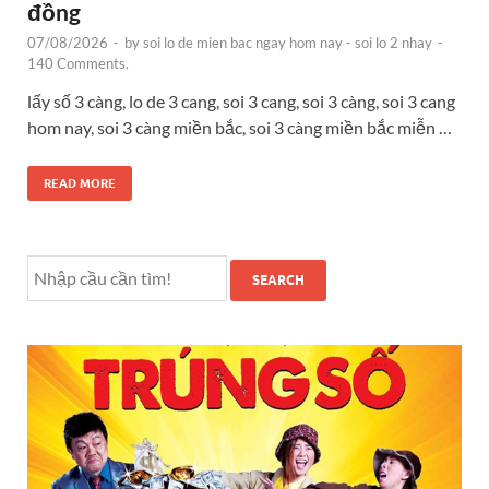
đồng
07/08/2026
-
by
soi lo de mien bac ngay hom nay - soi lo 2 nhay
-
140 Comments.
lấy số 3 càng, lo de 3 cang, soi 3 cang, soi 3 càng, soi 3 cang
hom nay, soi 3 càng miền bắc, soi 3 càng miền bắc miễn …
READ MORE
SEARCH