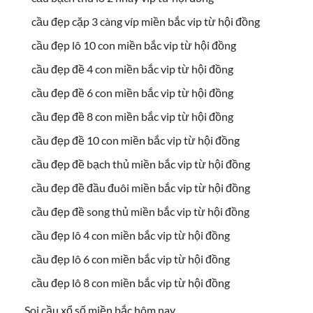
cầu đẹp cặp 3 càng víp miền bắc vip từ hội đồng
cầu đẹp lô 10 con miền bắc vip từ hội đồng
cầu đẹp đề 4 con miền bắc vip từ hội đồng
cầu đẹp đề 6 con miền bắc vip từ hội đồng
cầu đẹp đề 8 con miền bắc vip từ hội đồng
cầu đẹp đề 10 con miền bắc vip từ hội đồng
cầu đẹp đề bạch thủ miền bắc vip từ hội đồng
cầu đẹp đề đầu đuôi miền bắc vip từ hội đồng
cầu đẹp đề song thủ miền bắc vip từ hội đồng
cầu đẹp lô 4 con miền bắc vip từ hội đồng
cầu đẹp lô 6 con miền bắc vip từ hội đồng
cầu đẹp lô 8 con miền bắc vip từ hội đồng
Soi cầu xổ số miền bắc hôm nay