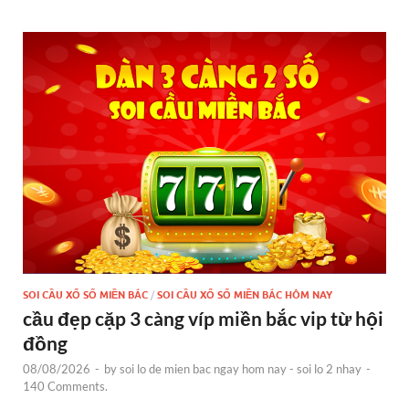
SOI CẦU XỔ SỐ MIỀN BẮC
/
SOI CẦU XỔ SỐ MIỀN BẮC HÔM NAY
cầu đẹp cặp 3 càng víp miền bắc vip từ hội
đồng
08/08/2026
-
by
soi lo de mien bac ngay hom nay - soi lo 2 nhay
-
140 Comments.