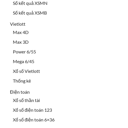
Sổ kết quả XSMN
Sổ kết quả XSMB
Vietlott
Max 4D
Max 3D
Power 6/55
Mega 6/45
Xổ số Vietlott
Thống kê
Điện toán
Xổ số thần tài
Xổ số điện toán 123
Xổ số điện toán 6×36