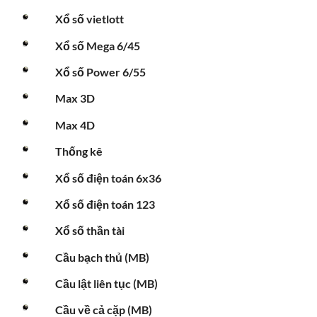
Xổ số vietlott
Xổ số Mega 6/45
Xổ số Power 6/55
Max 3D
Max 4D
Thống kê
Xổ số điện toán 6x36
Xổ số điện toán 123
Xổ số thần tài
Cầu bạch thủ (MB)
Cầu lật liên tục (MB)
Cầu về cả cặp (MB)