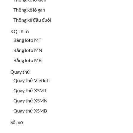
Thống kê lô gan
Thống kê đầu đuôi
KQ Lô tô
Bảng loto MT
Bảng loto MN
Bảng loto MB
Quay thử
Quay thử Vietlott
Quay thử XSMT
Quay thử XSMN
Quay thử XSMB
Sổ mơ