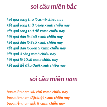
soi cầu miền bắc
kết quả song thủ lô xsmb chiều nay
kết quả song thủ lô kép xsmb chiều nay
kết quả song thủ đề xsmb chiều nay
kết quả dàn lô 4 số xsmb chiều nay
kết quả dàn lô 8 số xsmb chiều nay
kết quả dàn lô xiên 3 xsmb chiều nay
kết quả 3 càng xsmb chiều nay
kết quả lô 10 số xsmb chiều nay
kết quả đề đầu đuôi xsmb chiều nay
soi cầu miền nam
bao miền nam xỉu chủ xsmn chiều nay
bao miền nam đặc biệt xsmn chiều nay
bao miền nam giải 8 xsmn chiều nay