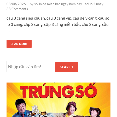
08/08/2026
-
by
soi lo de mien bac ngay hom nay - soi lo 2 nhay
-
88 Comments.
cau 3 cang sieu chuan, cau 3 cang vip, cau de 3 cang, cau soi
lo 3 cang, cặp 3 càng, cặp 3 càng miền bắc, cầu 3 càng, cầu
…
READ MORE
SEARCH