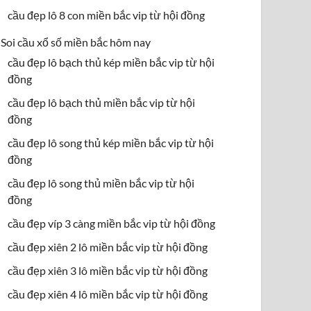
cầu đẹp lô 8 con miền bắc vip từ hội đồng
Soi cầu xổ số miền bắc hôm nay
cầu đẹp lô bạch thủ kép miền bắc vip từ hội
đồng
cầu đẹp lô bạch thủ miền bắc vip từ hội
đồng
cầu đẹp lô song thủ kép miền bắc vip từ hội
đồng
cầu đẹp lô song thủ miền bắc vip từ hội
đồng
cầu đẹp víp 3 càng miền bắc vip từ hội đồng
cầu đẹp xiên 2 lô miền bắc vip từ hội đồng
cầu đẹp xiên 3 lô miền bắc vip từ hội đồng
cầu đẹp xiên 4 lô miền bắc vip từ hội đồng