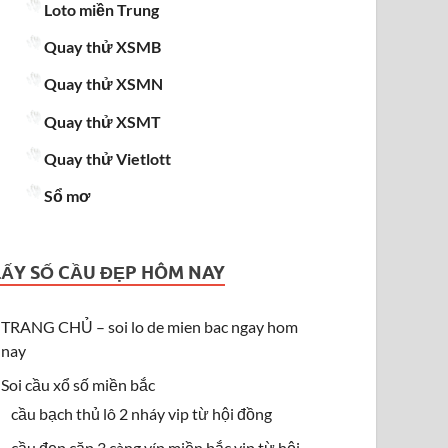
Loto miền Trung
Quay thử XSMB
Quay thử XSMN
Quay thử XSMT
Quay thử Vietlott
Sổ mơ
LẤY SỐ CẦU ĐẸP HÔM NAY
TRANG CHỦ – soi lo de mien bac ngay hom
nay
Soi cầu xổ số miền bắc
cầu bạch thủ lô 2 nháy vip từ hội đồng
cầu đẹp cặp 3 càng víp miền bắc vip từ hội