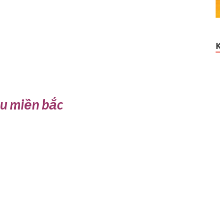
ầu miền bắc