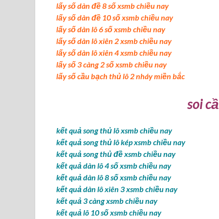
lấy số dàn đề 8 số xsmb chiều nay
lấy số dàn đề 10 số xsmb chiều nay
lấy số dàn lô 6 số xsmb chiều nay
lấy số dàn lô xiên 2 xsmb chiều nay
lấy số dàn lô xiên 4 xsmb chiều nay
lấy số 3 càng 2 số xsmb chiều nay
lấy số cầu bạch thủ lô 2 nháy miền bắc
soi c
kết quả song thủ lô xsmb chiều nay
kết quả song thủ lô kép xsmb chiều nay
kết quả song thủ đề xsmb chiều nay
kết quả dàn lô 4 số xsmb chiều nay
kết quả dàn lô 8 số xsmb chiều nay
kết quả dàn lô xiên 3 xsmb chiều nay
kết quả 3 càng xsmb chiều nay
kết quả lô 10 số xsmb chiều nay