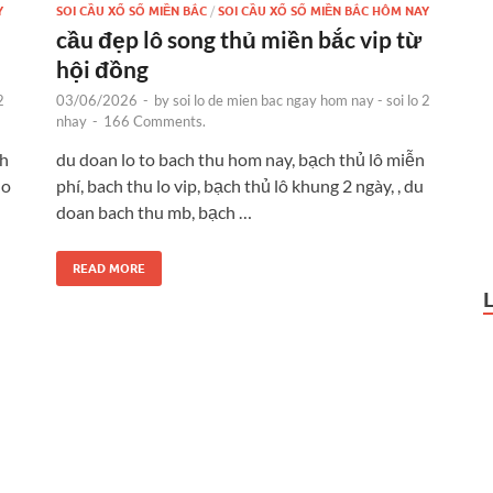
Y
SOI CẦU XỔ SỐ MIỀN BẮC
/
SOI CẦU XỔ SỐ MIỀN BẮC HÔM NAY
cầu đẹp lô song thủ miền bắc vip từ
hội đồng
2
03/06/2026
-
by
soi lo de mien bac ngay hom nay - soi lo 2
nhay
-
166 Comments.
ch
du doan lo to bach thu hom nay, bạch thủ lô miễn
lo
phí, bach thu lo vip, bạch thủ lô khung 2 ngày, , du
doan bach thu mb, bạch …
READ MORE