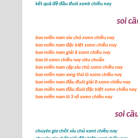
kết quả đề đầu đuôi xsmb chiều nay
soi c
bao miền nam xỉu chủ xsmn chiều nay
bao miền nam đặc biệt xsmn chiều nay
bao miền nam giải 8 xsmn chiều nay
bao lô xsmn chiều nay siêu chuẩn
bao miền nam cặp xỉu chủ xsmn chiều nay
bao miền nam song thủ lô xsmn chiều nay
bao miền nam đầu đuôi giải 8 xsmn chiều nay
bao miền nam đầu đuôi đặc biệt xsmn chiều nay
bao miền nam lô 3 số xsmn chiều nay
soi cầ
chuyên gia chốt xỉu chủ xsmt chiều nay
chuyên gia chốt giải đặc biệt xsmt chiều nay