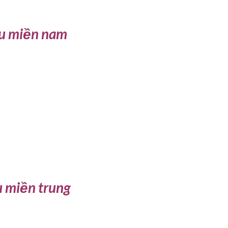
ầu miền nam
u miền trung