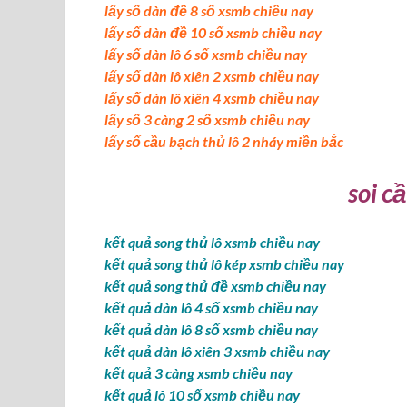
lấy số dàn đề 8 số xsmb chiều nay
lấy số dàn đề 10 số xsmb chiều nay
lấy số dàn lô 6 số xsmb chiều nay
lấy số dàn lô xiên 2 xsmb chiều nay
lấy số dàn lô xiên 4 xsmb chiều nay
lấy số 3 càng 2 số xsmb chiều nay
lấy số cầu bạch thủ lô 2 nháy miền bắc
soi c
kết quả song thủ lô xsmb chiều nay
kết quả song thủ lô kép xsmb chiều nay
kết quả song thủ đề xsmb chiều nay
kết quả dàn lô 4 số xsmb chiều nay
kết quả dàn lô 8 số xsmb chiều nay
kết quả dàn lô xiên 3 xsmb chiều nay
kết quả 3 càng xsmb chiều nay
kết quả lô 10 số xsmb chiều nay