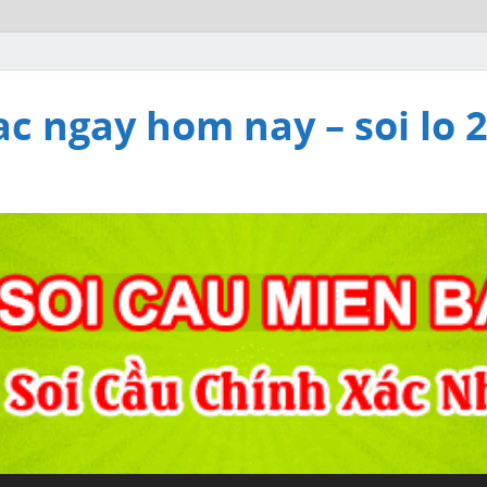
ac ngay hom nay – soi lo 