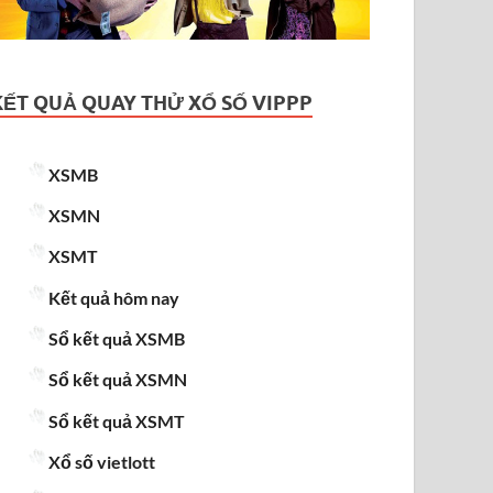
KẾT QUẢ QUAY THỬ XỔ SỐ VIPPP
XSMB
XSMN
XSMT
Kết quả hôm nay
Sổ kết quả XSMB
Sổ kết quả XSMN
Sổ kết quả XSMT
Xổ số vietlott