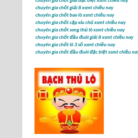
chuyên gia chốt giải 8 xsmt chiều nay
chuyên gia chốt bao lô xsmt chiều nay
chuyên gia chốt cặp xỉu chủ xsmt chiều nay
chuyên gia chốt song thủ lô xsmt chiều nay
chuyên gia chốt đầu đuôi giải 8 xsmt chiều nay
chuyên gia chốt lô 3 số xsmt chiều nay
chuyên gia chốt đầu đuôi đặc biệt xsmt chiều na