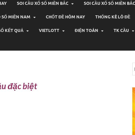
NAY
SOI CẦU XỔ SỐ MIỀN BẮC
SOI CẦU XỔ SỐ MIỀN BẮ
Ổ SỐ MIỀN NAM
CHỐT ĐỀ HÔM NAY
THỐNG KÊ LÔ ĐỀ
SỔ KẾT QUẢ
VIETLOTT
ĐIỆN TOÁN
TK CẦU
ầu đặc biệt