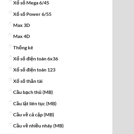
Xổ số Mega 6/45
Xổ số Power 6/55
Max 3D
Max 4D
Thống kê
Xổ số điện toán 6x36
Xổ số điện toán 123
Xổ số thần tài
Cầu bạch thủ (MB)
Cầu lật liên tục (MB)
Cầu về cả cặp (MB)
Cầu về nhiều nháy (MB)