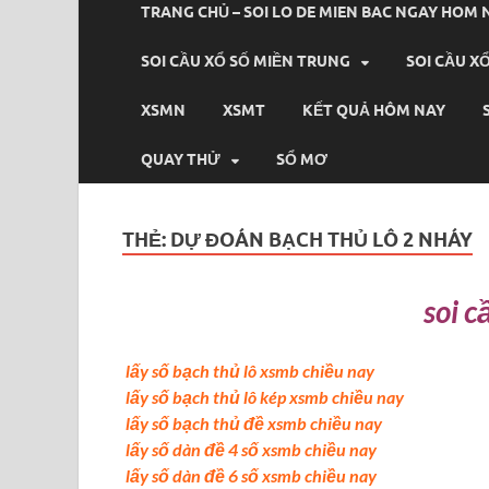
TRANG CHỦ – SOI LO DE MIEN BAC NGAY HOM 
SOI CẦU XỔ SỐ MIỀN TRUNG
SOI CẦU X
XSMN
XSMT
KẾT QUẢ HÔM NAY
QUAY THỬ
SỔ MƠ
THẺ:
DỰ ĐOÁN BẠCH THỦ LÔ 2 NHÁY
soi c
lấy số bạch thủ lô xsmb chiều nay
lấy số bạch thủ lô kép xsmb chiều nay
lấy số bạch thủ đề xsmb chiều nay
lấy số dàn đề 4 số xsmb chiều nay
lấy số dàn đề 6 số xsmb chiều nay