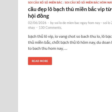
SOI CẦU XỔ SỐ MIỀN BẮC
/
SOI CẦU XỔ SỐ MIỀN BẮC HÔM NA
cầu đẹp lô bạch thủ miền bắc vip từ
hội đồng
02/06/2026
-
by
soi lo de mien bac ngay hom nay - soi lo 
nhay
-
130 Comments.
bạch thủ lô vip, io vang chot so bach thu lo, lô bạ
thủ miền bắc, chốt bạch thủ lô hôm nay, du doan 
to bach thu hom nay, …
READ MORE