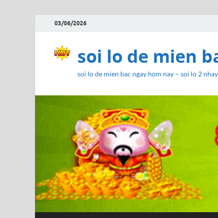
03/06/2026
soi lo de mien b
soi lo de mien bac ngay hom nay – soi lo 2 nhay