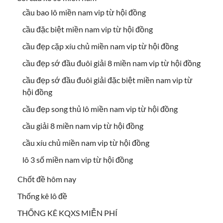
cầu bao lô miền nam vip từ hội đồng
cầu đặc biệt miền nam vip từ hội đồng
cầu đẹp cặp xíu chủ miền nam vip từ hội đồng
cầu đẹp sớ đầu đuôi giải 8 miền nam vip từ hội đồng
cầu đẹp sớ đầu đuôi giải đặc biệt miền nam vip từ
hội đồng
cầu đẹp song thủ lô miền nam vip từ hội đồng
cầu giải 8 miền nam vip từ hội đồng
cầu xíu chủ miền nam vip từ hội đồng
lô 3 số miền nam vip từ hội đồng
Chốt đề hôm nay
Thống kê lô đề
THỐNG KÊ KQXS MIỄN PHÍ