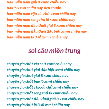
bao miền nam giải 8 xsmn chiều nay
bao lô xsmn chiều nay siêu chuẩn
bao miền nam cặp xỉu chủ xsmn chiều nay
bao miền nam song thủ lô xsmn chiều nay
bao miền nam đầu đuôi giải 8 xsmn chiều nay
bao miền nam đầu đuôi đặc biệt xsmn chiều nay
bao miền nam lô 3 số xsmn chiều nay
soi cầu miền trung
chuyên gia chốt xỉu chủ xsmt chiều nay
chuyên gia chốt giải đặc biệt xsmt chiều nay
chuyên gia chốt giải 8 xsmt chiều nay
chuyên gia chốt bao lô xsmt chiều nay
chuyên gia chốt cặp xỉu chủ xsmt chiều nay
chuyên gia chốt song thủ lô xsmt chiều nay
chuyên gia chốt đầu đuôi giải 8 xsmt chiều nay
chuyên gia chốt lô 3 số xsmt chiều nay