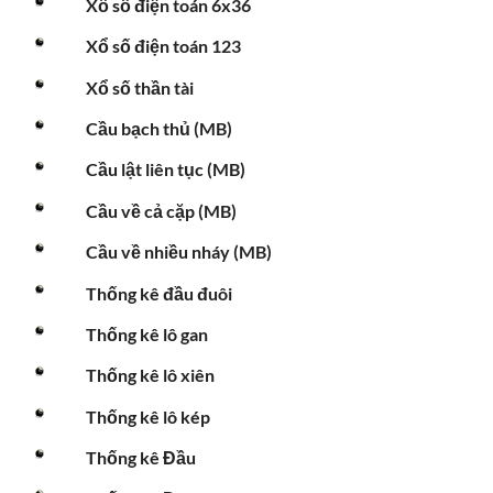
Xổ số điện toán 6x36
Xổ số điện toán 123
Xổ số thần tài
Cầu bạch thủ (MB)
Cầu lật liên tục (MB)
Cầu về cả cặp (MB)
Cầu về nhiều nháy (MB)
Thống kê đầu đuôi
Thống kê lô gan
Thống kê lô xiên
Thống kê lô kép
Thống kê Đầu