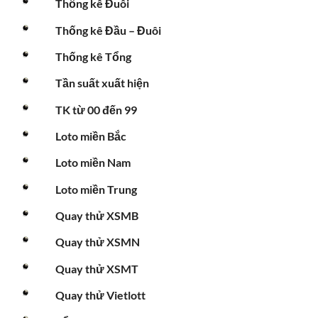
Thống kê Đuôi
Thống kê Đầu – Đuôi
Thống kê Tổng
Tần suất xuất hiện
TK từ 00 đến 99
Loto miền Bắc
Loto miền Nam
Loto miền Trung
Quay thử XSMB
Quay thử XSMN
Quay thử XSMT
Quay thử Vietlott