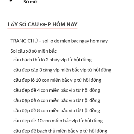
Sổ mơ
LẤY SỐ CẦU ĐẸP HÔM NAY
TRANG CHỦ – soi lo de mien bac ngay hom nay
Soi cầu xổ số miền bắc
cầu bạch thủ lô 2 nháy vip từ hội đồng
cầu đẹp cặp 3 càng víp miền bắc vip từ hội đồng
cầu đẹp lô 10 con miền bắc vip từ hội đồng
cầu đẹp đề 4 con miền bắc vip từ hội đồng
cầu đẹp đề 6 con miền bắc vip từ hội đồng
cầu đẹp đề 8 con miền bắc vip từ hội đồng
cầu đẹp đề 10 con miền bắc vip từ hội đồng
cầu đẹp đề bạch thủ miền bắc vip từ hội đồng