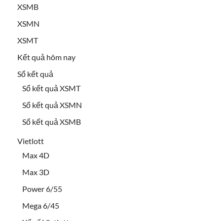
XSMB
XSMN
XSMT
Kết quả hôm nay
Sổ kết quả
Sổ kết quả XSMT
Sổ kết quả XSMN
Sổ kết quả XSMB
Vietlott
Max 4D
Max 3D
Power 6/55
Mega 6/45