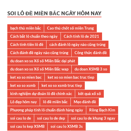
SOI LÔ ĐỀ MIỀN BẮC NGÀY HÔM NAY
bạch thủ miền bắc
Cao thủ chốt số miền Trung
Cách bắt lô chuẩn theo ngày
Cách tính lô de 2021
Cách tính tiền lô đề
cách đánh lô ngày nào cũng trúng
Cách đánh đề ngày nào cũng trúng
Công thức đánh đề
du doan xo so Xổ số Miền Bắc dại phát
du doan xo so Xổ số Miền Bắc wap
du doan XSMB 3 so
ket xo so mien bac
ket xo so mien bac truc tiep
ket xo so xsmb
ket xo so xsmb truc tiep
kinh nghiệm dự đoán lô đề chính xác
kết quả xổ số
Lô đẹp hôm nay
lô đề miền bắc
Mẹo đánh đề
Phương pháp tính lô chuẩn đánh hàng ngày
Rồng Bạch Kim
soi cau lo de
soi cau lo de dep
soi cau lo de khung 3 ngay
soi cau lo kep XSMB
soi cau lo XSMB 3s