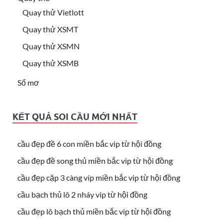
Quay thử Vietlott
Quay thử XSMT
Quay thử XSMN
Quay thử XSMB
Sổ mơ
KẾT QUẢ SOI CẦU MỚI NHẤT
cầu đẹp đề 6 con miền bắc vip từ hội đồng
cầu đẹp đề song thủ miền bắc vip từ hội đồng
cầu đẹp cặp 3 càng víp miền bắc vip từ hội đồng
cầu bạch thủ lô 2 nháy vip từ hội đồng
cầu đẹp lô bạch thủ miền bắc vip từ hội đồng