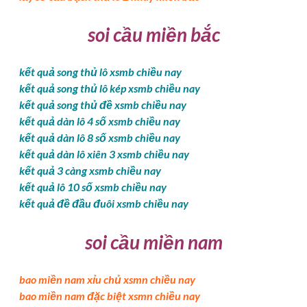
soi cầu miền bắc
kết quả song thủ lô xsmb chiều nay
kết quả song thủ lô kép xsmb chiều nay
kết quả song thủ đề xsmb chiều nay
kết quả dàn lô 4 số xsmb chiều nay
kết quả dàn lô 8 số xsmb chiều nay
kết quả dàn lô xiên 3 xsmb chiều nay
kết quả 3 càng xsmb chiều nay
kết quả lô 10 số xsmb chiều nay
kết quả đề đầu đuôi xsmb chiều nay
soi cầu miền nam
bao miền nam xỉu chủ xsmn chiều nay
bao miền nam đặc biệt xsmn chiều nay