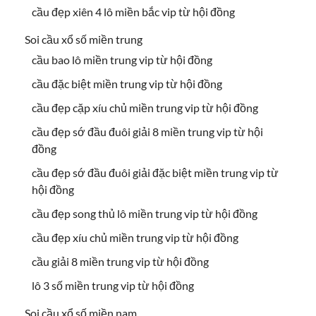
cầu đẹp xiên 4 lô miền bắc vip từ hội đồng
Soi cầu xổ số miền trung
cầu bao lô miền trung vip từ hội đồng
cầu đặc biệt miền trung vip từ hội đồng
cầu đẹp cặp xíu chủ miền trung vip từ hội đồng
cầu đẹp sớ đầu đuôi giải 8 miền trung vip từ hội
đồng
cầu đẹp sớ đầu đuôi giải đặc biệt miền trung vip từ
hội đồng
cầu đẹp song thủ lô miền trung vip từ hội đồng
cầu đẹp xíu chủ miền trung vip từ hội đồng
cầu giải 8 miền trung vip từ hội đồng
lô 3 số miền trung vip từ hội đồng
Soi cầu xổ số miền nam