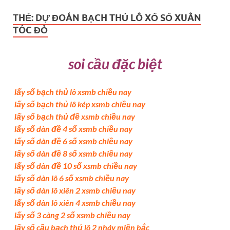
THẺ:
DỰ ĐOÁN BẠCH THỦ LÔ XỔ SỐ XUÂN
TÓC ĐỎ
soi cầu đặc biệt
lấy số bạch thủ lô xsmb chiều nay
lấy số bạch thủ lô kép xsmb chiều nay
lấy số bạch thủ đề xsmb chiều nay
lấy số dàn đề 4 số xsmb chiều nay
lấy số dàn đề 6 số xsmb chiều nay
lấy số dàn đề 8 số xsmb chiều nay
lấy số dàn đề 10 số xsmb chiều nay
lấy số dàn lô 6 số xsmb chiều nay
lấy số dàn lô xiên 2 xsmb chiều nay
lấy số dàn lô xiên 4 xsmb chiều nay
lấy số 3 càng 2 số xsmb chiều nay
lấy số cầu bạch thủ lô 2 nháy miền bắc