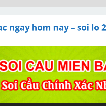
ac ngay hom nay – soi lo 