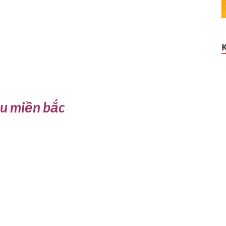
ầu miền bắc