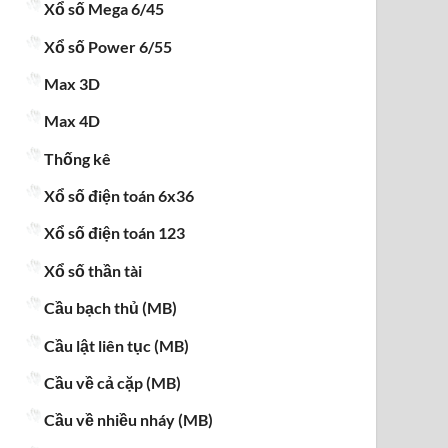
Xổ số Mega 6/45
Xổ số Power 6/55
Max 3D
Max 4D
Thống kê
Xổ số điện toán 6x36
Xổ số điện toán 123
Xổ số thần tài
Cầu bạch thủ (MB)
Cầu lật liên tục (MB)
Cầu về cả cặp (MB)
Cầu về nhiều nháy (MB)