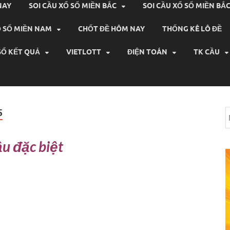
NAY
SOI CẦU XỔ SỐ MIỀN BẮC
SOI CẦU XỔ SỐ MIỀN BẮ
Ổ SỐ MIỀN NAM
CHỐT ĐỀ HÔM NAY
THỐNG KÊ LÔ ĐỀ
SỔ KẾT QUẢ
VIETLOTT
ĐIỆN TOÁN
TK CẦU
5
ầu đặc biệt