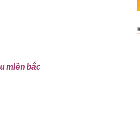
ầu miền bắc