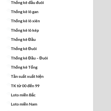
Thống kê đầu đuôi
Thống kê lô gan
Thống kê lô xiên
Thống kê lô kép
Thống kê Đầu
Thống kê Đuôi
Thống kê Đầu – Đuôi
Thống kê Tổng
Tần suất xuất hiện
TK từ 00 đến 99
Loto miền Bắc
Loto miền Nam