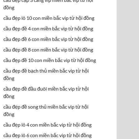
đồng
cầu đẹp lô 10 con miền bắc vip từ hội đồng
cầu đẹp đề 4 con miền bắc vip từ hội đồng
cầu đẹp đề 6 con miền bắc vip từ hội đồng
cầu đẹp đề 8 con miền bắc vip từ hội đồng
cầu đẹp đề 10 con miền bắc vip từ hội đồng
cầu đẹp đề bạch thủ miền bắc vip từ hội
đồng
cầu đẹp đề đầu đuôi miền bắc vip từ hội
đồng
cầu đẹp đề song thủ miền bắc vip từ hội
đồng
cầu đẹp lô 4 con miền bắc vip từ hội đồng
cầu đẹp lô 6 con miền bắc vip từ hội đồng