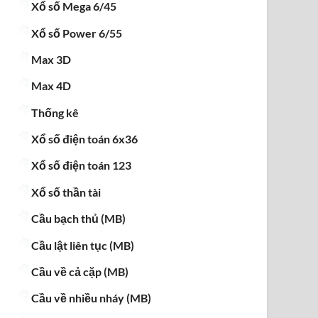
Xổ số Mega 6/45
Xổ số Power 6/55
Max 3D
Max 4D
Thống kê
Xổ số điện toán 6x36
Xổ số điện toán 123
Xổ số thần tài
Cầu bạch thủ (MB)
Cầu lật liên tục (MB)
Cầu về cả cặp (MB)
Cầu về nhiều nháy (MB)