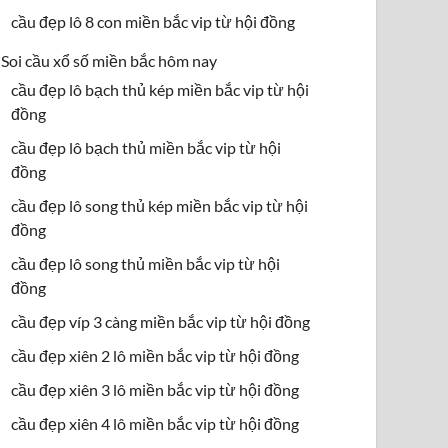
cầu đẹp lô 8 con miền bắc vip từ hội đồng
Soi cầu xổ số miền bắc hôm nay
cầu đẹp lô bạch thủ kép miền bắc vip từ hội
đồng
cầu đẹp lô bạch thủ miền bắc vip từ hội
đồng
cầu đẹp lô song thủ kép miền bắc vip từ hội
đồng
cầu đẹp lô song thủ miền bắc vip từ hội
đồng
cầu đẹp víp 3 càng miền bắc vip từ hội đồng
cầu đẹp xiên 2 lô miền bắc vip từ hội đồng
cầu đẹp xiên 3 lô miền bắc vip từ hội đồng
cầu đẹp xiên 4 lô miền bắc vip từ hội đồng