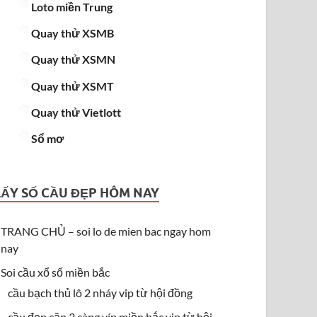
Loto miền Trung
Quay thử XSMB
Quay thử XSMN
Quay thử XSMT
Quay thử Vietlott
Sổ mơ
LẤY SỐ CẦU ĐẸP HÔM NAY
TRANG CHỦ – soi lo de mien bac ngay hom
nay
Soi cầu xổ số miền bắc
cầu bạch thủ lô 2 nháy vip từ hội đồng
cầu đẹp cặp 3 càng víp miền bắc vip từ hội