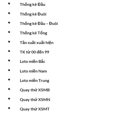
Thống kê Đầu
Thống kê Đuôi
Thống kê Đầu – Đuôi
Thống kê Tổng
Tần suất xuất hiện
TK từ 00 đến 99
Loto miền Bắc
Loto miền Nam
Loto miền Trung
Quay thử XSMB
Quay thử XSMN
Quay thử XSMT