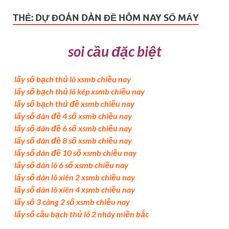
THẺ:
DỰ ĐOÁN DÀN ĐỀ HÔM NAY SỐ MẤY
soi cầu đặc biệt
lấy số bạch thủ lô xsmb chiều nay
lấy số bạch thủ lô kép xsmb chiều nay
lấy số bạch thủ đề xsmb chiều nay
lấy số dàn đề 4 số xsmb chiều nay
lấy số dàn đề 6 số xsmb chiều nay
lấy số dàn đề 8 số xsmb chiều nay
lấy số dàn đề 10 số xsmb chiều nay
lấy số dàn lô 6 số xsmb chiều nay
lấy số dàn lô xiên 2 xsmb chiều nay
lấy số dàn lô xiên 4 xsmb chiều nay
lấy số 3 càng 2 số xsmb chiều nay
lấy số cầu bạch thủ lô 2 nháy miền bắc