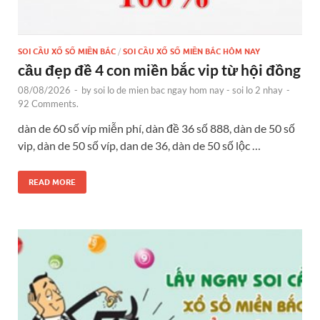
SOI CẦU XỔ SỐ MIỀN BẮC
/
SOI CẦU XỔ SỐ MIỀN BẮC HÔM NAY
cầu đẹp đề 4 con miền bắc vip từ hội đồng
08/08/2026
-
by
soi lo de mien bac ngay hom nay - soi lo 2 nhay
-
92 Comments.
dàn de 60 số víp miễn phí, dàn đề 36 số 888, dàn de 50 số
vip, dàn de 50 số víp, dan de 36, dàn de 50 số lộc …
READ MORE