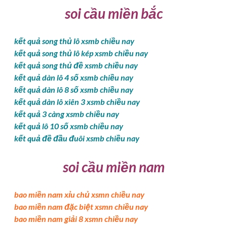
soi cầu miền bắc
kết quả song thủ lô xsmb chiều nay
kết quả song thủ lô kép xsmb chiều nay
kết quả song thủ đề xsmb chiều nay
kết quả dàn lô 4 số xsmb chiều nay
kết quả dàn lô 8 số xsmb chiều nay
kết quả dàn lô xiên 3 xsmb chiều nay
kết quả 3 càng xsmb chiều nay
kết quả lô 10 số xsmb chiều nay
kết quả đề đầu đuôi xsmb chiều nay
soi cầu miền nam
bao miền nam xỉu chủ xsmn chiều nay
bao miền nam đặc biệt xsmn chiều nay
bao miền nam giải 8 xsmn chiều nay