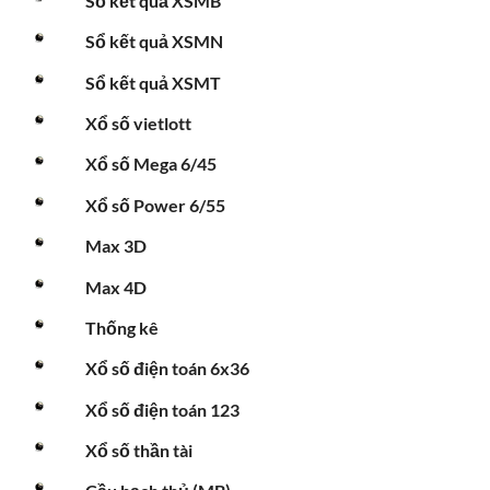
Sổ kết quả XSMB
Sổ kết quả XSMN
Sổ kết quả XSMT
Xổ số vietlott
Xổ số Mega 6/45
Xổ số Power 6/55
Max 3D
Max 4D
Thống kê
Xổ số điện toán 6x36
Xổ số điện toán 123
Xổ số thần tài