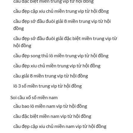
cầu đặc biệt miền trung vip từ hội đồng
cầu đẹp cặp xíu chủ miền trung vip từ hội đồng
cầu đẹp sớ đầu đuôi giải 8 miền trung vip từ hội
đồng
cầu đẹp sớ đầu đuôi giải đặc biệt miền trung vip từ
hội đồng
cầu đẹp song thủ lô miền trung vip từ hội đồng
cầu đẹp xíu chủ miền trung vip từ hội đồng
cầu giải 8 miền trung vip từ hội đồng
lô 3 số miền trung vip từ hội đồng
Soi cầu xổ số miền nam
cầu bao lô miền nam vip từ hội đồng
cầu đặc biệt miền nam vip từ hội đồng
cầu đẹp cặp xíu chủ miền nam vip từ hội đồng