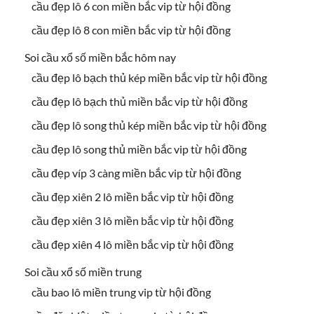
cầu đẹp lô 6 con miền bắc vip từ hội đồng
cầu đẹp lô 8 con miền bắc vip từ hội đồng
Soi cầu xổ số miền bắc hôm nay
cầu đẹp lô bạch thủ kép miền bắc vip từ hội đồng
cầu đẹp lô bạch thủ miền bắc vip từ hội đồng
cầu đẹp lô song thủ kép miền bắc vip từ hội đồng
cầu đẹp lô song thủ miền bắc vip từ hội đồng
cầu đẹp víp 3 càng miền bắc vip từ hội đồng
cầu đẹp xiên 2 lô miền bắc vip từ hội đồng
cầu đẹp xiên 3 lô miền bắc vip từ hội đồng
cầu đẹp xiên 4 lô miền bắc vip từ hội đồng
Soi cầu xổ số miền trung
cầu bao lô miền trung vip từ hội đồng