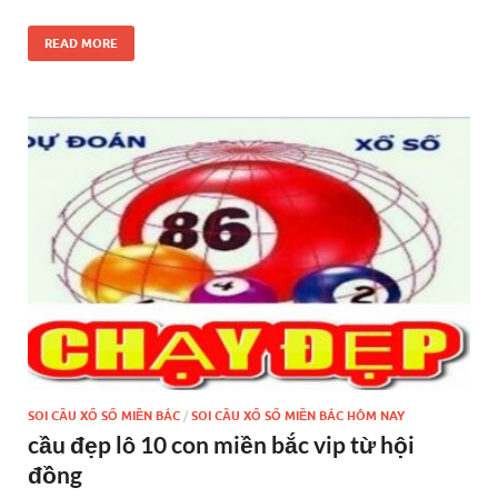
READ MORE
SOI CẦU XỔ SỐ MIỀN BẮC
/
SOI CẦU XỔ SỐ MIỀN BẮC HÔM NAY
cầu đẹp lô 10 con miền bắc vip từ hội
đồng