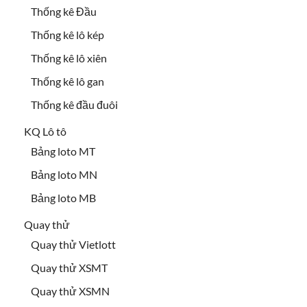
Thống kê Đầu
Thống kê lô kép
Thống kê lô xiên
Thống kê lô gan
Thống kê đầu đuôi
KQ Lô tô
Bảng loto MT
Bảng loto MN
Bảng loto MB
Quay thử
Quay thử Vietlott
Quay thử XSMT
Quay thử XSMN