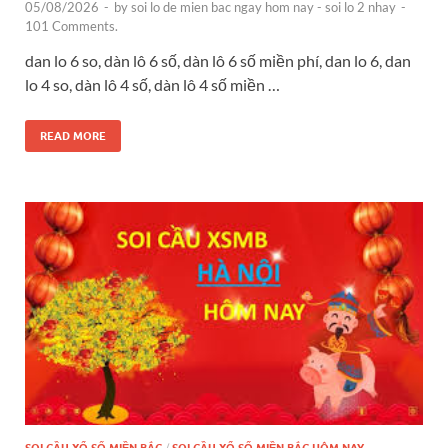
05/08/2026
-
by
soi lo de mien bac ngay hom nay - soi lo 2 nhay
-
101 Comments.
dan lo 6 so, dàn lô 6 số, dàn lô 6 số miền phí, dan lo 6, dan
lo 4 so, dàn lô 4 số, dàn lô 4 số miền …
READ MORE
/