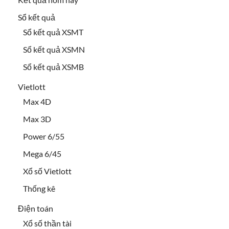
Sổ kết quả
Sổ kết quả XSMT
Sổ kết quả XSMN
Sổ kết quả XSMB
Vietlott
Max 4D
Max 3D
Power 6/55
Mega 6/45
Xổ số Vietlott
Thống kê
Điện toán
Xổ số thần tài