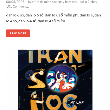
08/08/2026
-
by
soi lo de mien bac ngay hom nay - soi lo 2 nhay
-
101 Comments.
dan lo 6 so, dàn lô 6 số, dàn lô 6 số miền phí, dan lo 6, dan
lo 4 so, dàn lô 4 số, dàn lô 4 số miền …
READ MORE