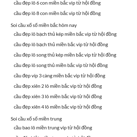
cầu đẹp lô 6 con miền bắc vip từ hội đồng
cầu đẹp lô 8 con miền bắc vip từ hội đồng
Soi cầu xổ số miền bắc hôm nay
cầu đẹp lô bạch thủ kép miền bắc vip từ hội đồng
cầu đẹp lô bạch thủ miền bắc vip từ hội đồng
cầu đẹp lô song thủ kép miền bắc vip từ hội đồng
cầu đẹp lô song thủ miền bắc vip từ hội đồng
cầu đẹp víp 3 càng miền bắc vip từ hội đồng
cầu đẹp xiên 2 lô miền bắc vip từ hội đồng
cầu đẹp xiên 3 lô miền bắc vip từ hội đồng
cầu đẹp xiên 4 lô miền bắc vip từ hội đồng
Soi cầu xổ số miền trung
cầu bao lô miền trung vip từ hội đồng