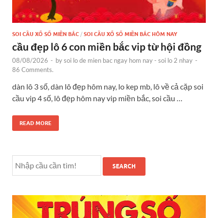
SOI CẦU XỔ SỐ MIỀN BẮC
/
SOI CẦU XỔ SỐ MIỀN BẮC HÔM NAY
cầu đẹp lô 6 con miền bắc vip từ hội đồng
08/08/2026
-
by
soi lo de mien bac ngay hom nay - soi lo 2 nhay
-
86 Comments.
dàn lô 3 số, dàn lô đẹp hôm nay, lo kep mb, lô về cả cặp soi
cầu vip 4 số, lô đẹp hôm nay vip miền bắc, soi cầu …
READ MORE
SEARCH