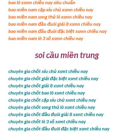
bao lô xsmn chiều nay siêu chuẩn
bao miền nam cặp xỉu chủ xsmn chiều nay
bao miền nam song thủ lô xsmn chiều nay
bao miền nam đầu đuôi giải 8 xsmn chiều nay
bao miền nam đầu đuôi đặc biệt xsmn chiều nay
bao miền nam lô 3 số xsmn chiều nay
soi cầu miền trung
chuyên gia chốt xỉu chủ xsmt chiều nay
chuyên gia chốt giải đặc biệt xsmt chiều nay
chuyên gia chốt giải 8 xsmt chiều nay
chuyên gia chốt bao lô xsmt chiều nay
chuyên gia chốt cặp xỉu chủ xsmt chiều nay
chuyên gia chốt song thủ lô xsmt chiều nay
chuyên gia chốt đầu đuôi giải 8 xsmt chiều nay
chuyên gia chốt lô 3 số xsmt chiều nay
chuyên gia chốt đầu đuôi đặc biệt xsmt chiều nay