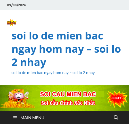
09/08/2026
soi lo de mien bac
ngay hom nay – soi lo
2 nhay
soi lo de mien bac ngay hom nay – soi lo 2 nhay
MAIN MENU