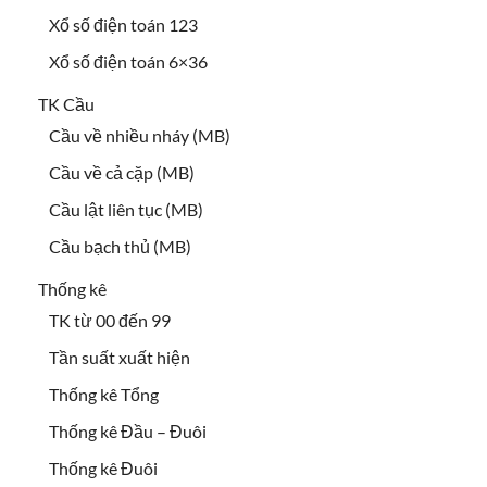
Xổ số điện toán 123
Xổ số điện toán 6×36
TK Cầu
Cầu về nhiều nháy (MB)
Cầu về cả cặp (MB)
Cầu lật liên tục (MB)
Cầu bạch thủ (MB)
Thống kê
TK từ 00 đến 99
Tần suất xuất hiện
Thống kê Tổng
Thống kê Đầu – Đuôi
Thống kê Đuôi