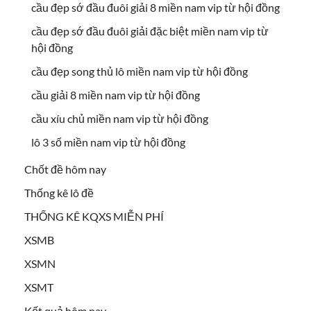
cầu đẹp sớ đầu đuôi giải 8 miền nam vip từ hội đồng
cầu đẹp sớ đầu đuôi giải đặc biệt miền nam vip từ
hội đồng
cầu đẹp song thủ lô miền nam vip từ hội đồng
cầu giải 8 miền nam vip từ hội đồng
cầu xíu chủ miền nam vip từ hội đồng
lô 3 số miền nam vip từ hội đồng
Chốt đề hôm nay
Thống kê lô đề
THỐNG KÊ KQXS MIỄN PHÍ
XSMB
XSMN
XSMT
Kết quả hôm nay