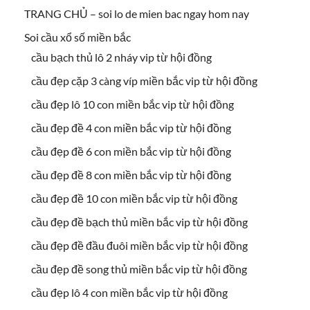
TRANG CHỦ – soi lo de mien bac ngay hom nay
Soi cầu xổ số miền bắc
cầu bạch thủ lô 2 nháy vip từ hội đồng
cầu đẹp cặp 3 càng víp miền bắc vip từ hội đồng
cầu đẹp lô 10 con miền bắc vip từ hội đồng
cầu đẹp đề 4 con miền bắc vip từ hội đồng
cầu đẹp đề 6 con miền bắc vip từ hội đồng
cầu đẹp đề 8 con miền bắc vip từ hội đồng
cầu đẹp đề 10 con miền bắc vip từ hội đồng
cầu đẹp đề bạch thủ miền bắc vip từ hội đồng
cầu đẹp đề đầu đuôi miền bắc vip từ hội đồng
cầu đẹp đề song thủ miền bắc vip từ hội đồng
cầu đẹp lô 4 con miền bắc vip từ hội đồng