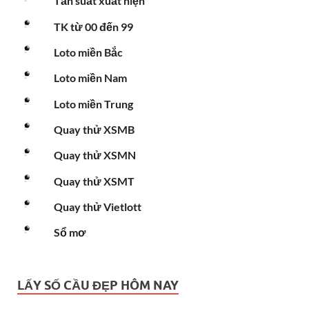
Tần suất xuất hiện
TK từ 00 đến 99
Loto miền Bắc
Loto miền Nam
Loto miền Trung
Quay thử XSMB
Quay thử XSMN
Quay thử XSMT
Quay thử Vietlott
Sổ mơ
LẤY SỐ CẦU ĐẸP HÔM NAY