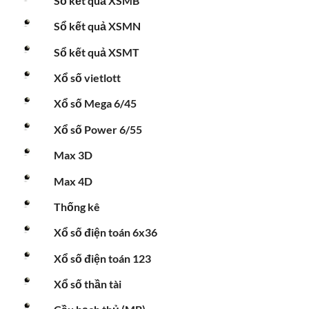
Sổ kết quả XSMB
Sổ kết quả XSMN
Sổ kết quả XSMT
Xổ số vietlott
Xổ số Mega 6/45
Xổ số Power 6/55
Max 3D
Max 4D
Thống kê
Xổ số điện toán 6x36
Xổ số điện toán 123
Xổ số thần tài