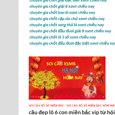
chuyên gia chốt giải 8 xsmt chiều nay
chuyên gia chốt bao lô xsmt chiều nay
chuyên gia chốt cặp xỉu chủ xsmt chiều nay
chuyên gia chốt song thủ lô xsmt chiều nay
chuyên gia chốt đầu đuôi giải 8 xsmt chiều nay
chuyên gia chốt lô 3 số xsmt chiều nay
chuyên gia chốt đầu đuôi đặc biệt xsmt chiều na
SOI CẦU XỔ SỐ MIỀN BẮC
/
SOI CẦU XỔ SỐ MIỀN BẮC HÔM NA
cầu đẹp lô 6 con miền bắc vip từ hội