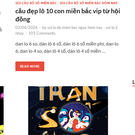
SOI CẦU XỔ SỐ MIỀN BẮC
/
SOI CẦU XỔ SỐ MIỀN BẮC HÔM NAY
cầu đẹp lô 10 con miền bắc vip từ hội
2
đồng
03/06/2026
-
by
soi lo de mien bac ngay hom nay - soi lo 2
ả
nhay
-
101 Comments.
dan lo 6 so, dàn lô 6 số, dàn lô 6 số miền phí, dan lo
6, dan lo 4 so, dàn lô 4 số, dàn lô 4 số miền …
READ MORE