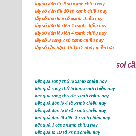
lấy số dàn đề 8 số xsmb chiều nay
lấy số dàn đề 10 số xsmb chiều nay
lấy số dàn lô 6 số xsmb chiều nay
lấy số dàn lô xiên 2 xsmb chiều nay
lấy số dàn lô xiên 4 xsmb chiều nay
lấy số 3 càng 2 số xsmb chiều nay
lấy số cầu bạch thủ lô 2 nháy miền bắc
soi c
kết quả song thủ lô xsmb chiều nay
kết quả song thủ lô kép xsmb chiều nay
kết quả song thủ đề xsmb chiều nay
kết quả dàn lô 4 số xsmb chiều nay
kết quả dàn lô 8 số xsmb chiều nay
kết quả dàn lô xiên 3 xsmb chiều nay
kết quả 3 càng xsmb chiều nay
kết quả lô 10 số xsmb chiều nay