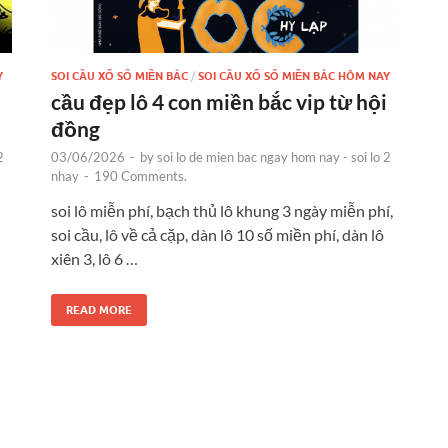
Y
SOI CẦU XỔ SỐ MIỀN BẮC
/
SOI CẦU XỔ SỐ MIỀN BẮC HÔM NAY
cầu đẹp lô 4 con miền bắc vip từ hội
đồng
2
03/06/2026
-
by
soi lo de mien bac ngay hom nay - soi lo 2
nhay
-
190 Comments.
soi lô miễn phí, bạch thủ lô khung 3 ngày miễn phí,
soi cầu, lô về cả cặp, dàn lô 10 số miền phí, dàn lô
xiên 3, lô 6 …
READ MORE