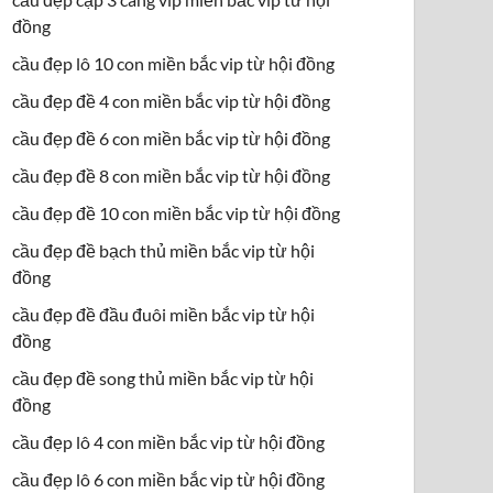
đồng
cầu đẹp lô 10 con miền bắc vip từ hội đồng
cầu đẹp đề 4 con miền bắc vip từ hội đồng
cầu đẹp đề 6 con miền bắc vip từ hội đồng
cầu đẹp đề 8 con miền bắc vip từ hội đồng
cầu đẹp đề 10 con miền bắc vip từ hội đồng
cầu đẹp đề bạch thủ miền bắc vip từ hội
đồng
cầu đẹp đề đầu đuôi miền bắc vip từ hội
đồng
cầu đẹp đề song thủ miền bắc vip từ hội
đồng
cầu đẹp lô 4 con miền bắc vip từ hội đồng
cầu đẹp lô 6 con miền bắc vip từ hội đồng