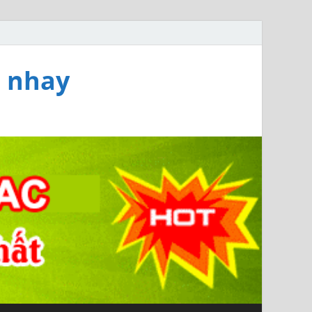
2 nhay