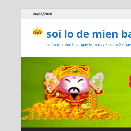
04/06/2026
soi lo de mien b
soi lo de mien bac ngay hom nay – soi lo 2 nhay