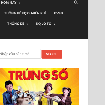
C HÔM NAY
THỐNG KÊ KQXS MIỄN PHÍ
XSMB
THỐNG KÊ
KQ LÔ TÔ
SEARCH