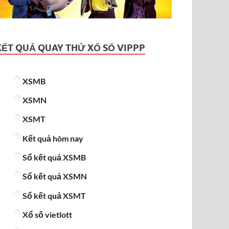
KẾT QUẢ QUAY THỬ XỔ SỐ VIPPP
XSMB
XSMN
XSMT
Kết quả hôm nay
Sổ kết quả XSMB
Sổ kết quả XSMN
Sổ kết quả XSMT
Xổ số vietlott