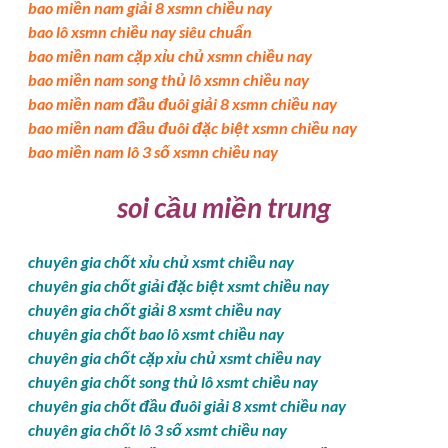
bao miền nam giải 8 xsmn chiều nay
bao lô xsmn chiều nay siêu chuẩn
bao miền nam cặp xỉu chủ xsmn chiều nay
bao miền nam song thủ lô xsmn chiều nay
bao miền nam đầu đuôi giải 8 xsmn chiều nay
bao miền nam đầu đuôi đặc biệt xsmn chiều nay
bao miền nam lô 3 số xsmn chiều nay
soi cầu miền trung
chuyên gia chốt xỉu chủ xsmt chiều nay
chuyên gia chốt giải đặc biệt xsmt chiều nay
chuyên gia chốt giải 8 xsmt chiều nay
chuyên gia chốt bao lô xsmt chiều nay
chuyên gia chốt cặp xỉu chủ xsmt chiều nay
chuyên gia chốt song thủ lô xsmt chiều nay
chuyên gia chốt đầu đuôi giải 8 xsmt chiều nay
chuyên gia chốt lô 3 số xsmt chiều nay