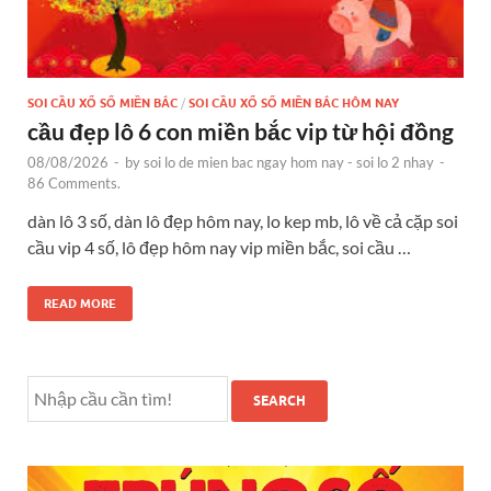
SOI CẦU XỔ SỐ MIỀN BẮC
/
SOI CẦU XỔ SỐ MIỀN BẮC HÔM NAY
cầu đẹp lô 6 con miền bắc vip từ hội đồng
08/08/2026
-
by
soi lo de mien bac ngay hom nay - soi lo 2 nhay
-
86 Comments.
dàn lô 3 số, dàn lô đẹp hôm nay, lo kep mb, lô về cả cặp soi
cầu vip 4 số, lô đẹp hôm nay vip miền bắc, soi cầu …
READ MORE
SEARCH