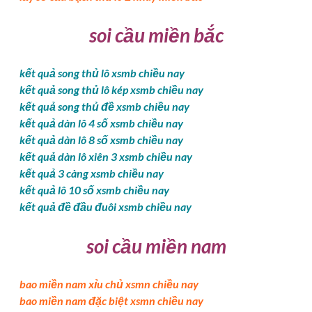
soi cầu miền bắc
kết quả song thủ lô xsmb chiều nay
kết quả song thủ lô kép xsmb chiều nay
kết quả song thủ đề xsmb chiều nay
kết quả dàn lô 4 số xsmb chiều nay
kết quả dàn lô 8 số xsmb chiều nay
kết quả dàn lô xiên 3 xsmb chiều nay
kết quả 3 càng xsmb chiều nay
kết quả lô 10 số xsmb chiều nay
kết quả đề đầu đuôi xsmb chiều nay
soi cầu miền nam
bao miền nam xỉu chủ xsmn chiều nay
bao miền nam đặc biệt xsmn chiều nay