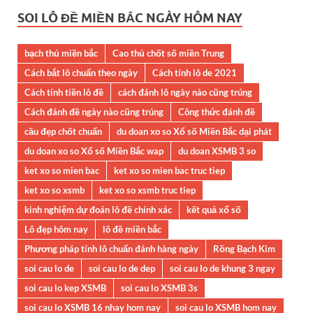
SOI LÔ ĐỀ MIỀN BẮC NGÀY HÔM NAY
bạch thủ miền bắc
Cao thủ chốt số miền Trung
Cách bắt lô chuẩn theo ngày
Cách tính lô de 2021
Cách tính tiền lô đề
cách đánh lô ngày nào cũng trúng
Cách đánh đề ngày nào cũng trúng
Công thức đánh đề
cầu đẹp chốt chuẩn
du doan xo so Xổ số Miền Bắc dại phát
du doan xo so Xổ số Miền Bắc wap
du doan XSMB 3 so
ket xo so mien bac
ket xo so mien bac truc tiep
ket xo so xsmb
ket xo so xsmb truc tiep
kinh nghiệm dự đoán lô đề chính xác
kết quả xổ số
Lô đẹp hôm nay
lô đề miền bắc
Phương pháp tính lô chuẩn đánh hàng ngày
Rồng Bạch Kim
soi cau lo de
soi cau lo de dep
soi cau lo de khung 3 ngay
soi cau lo kep XSMB
soi cau lo XSMB 3s
soi cau lo XSMB 16 nhay hom nay
soi cau lo XSMB hom nay