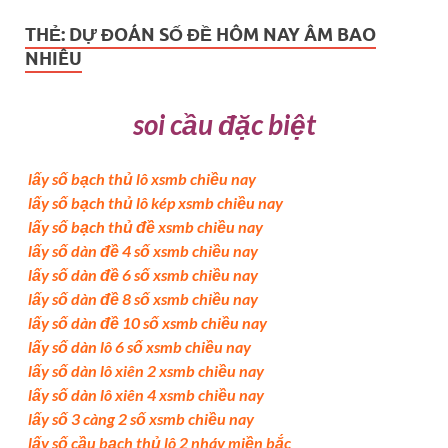
THẺ:
DỰ ĐOÁN SỐ ĐỀ HÔM NAY ÂM BAO
NHIÊU
soi cầu đặc biệt
lấy số bạch thủ lô xsmb chiều nay
lấy số bạch thủ lô kép xsmb chiều nay
lấy số bạch thủ đề xsmb chiều nay
lấy số dàn đề 4 số xsmb chiều nay
lấy số dàn đề 6 số xsmb chiều nay
lấy số dàn đề 8 số xsmb chiều nay
lấy số dàn đề 10 số xsmb chiều nay
lấy số dàn lô 6 số xsmb chiều nay
lấy số dàn lô xiên 2 xsmb chiều nay
lấy số dàn lô xiên 4 xsmb chiều nay
lấy số 3 càng 2 số xsmb chiều nay
lấy số cầu bạch thủ lô 2 nháy miền bắc