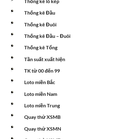
Thống kê lô kép
Thống kê Đầu
Thống kê Đuôi
Thống kê Đầu – Đuôi
Thống kê Tổng
Tần suất xuất hiện
TK từ 00 đến 99
Loto miền Bắc
Loto miền Nam
Loto miền Trung
Quay thử XSMB
Quay thử XSMN