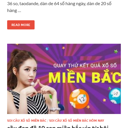
36 so, taodande, dàn de 64 số hàng ngày, dàn de 20 số
hàng …
READ MORE
SOI CẦU XỔ SỐ MIỀN BẮC
/
SOI CẦU XỔ SỐ MIỀN BẮC HÔM NAY
cầu đẹp đề 10 con miền bắc vip từ hội