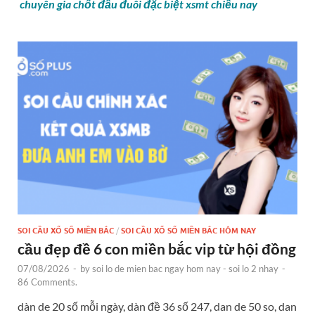
chuyên gia chốt đầu đuôi đặc biệt xsmt chiều nay
SOI CẦU XỔ SỐ MIỀN BẮC
/
SOI CẦU XỔ SỐ MIỀN BẮC HÔM NAY
cầu đẹp đề 6 con miền bắc vip từ hội đồng
07/08/2026
-
by
soi lo de mien bac ngay hom nay - soi lo 2 nhay
-
86 Comments.
dàn de 20 số mỗi ngày, dàn đề 36 số 247, dan de 50 so, dan