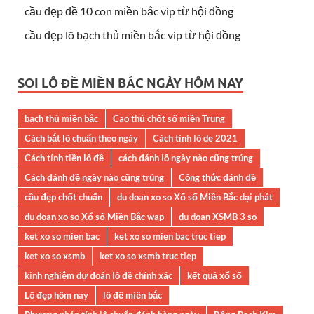
cầu đẹp đề 10 con miền bắc vip từ hội đồng
cầu đẹp lô bạch thủ miền bắc vip từ hội đồng
SOI LÔ ĐỀ MIỀN BẮC NGÀY HÔM NAY
bạch thủ miền bắc
Cao thủ chốt số miền Trung
Cách bắt lô chuẩn theo ngày
Cách tính lô de 2021
Cách tính tiền lô đề
cách đánh lô ngày nào cũng trúng
Cách đánh đề ngày nào cũng trúng
Công thức đánh đề
cầu đẹp chốt chuẩn
du doan xo so Xổ số Miền Bắc dại phát
du doan xo so Xổ số Miền Bắc wap
du doan XSMB 3 so
ket xo so mien bac
ket xo so mien bac truc tiep
ket xo so xsmb
ket xo so xsmb truc tiep
kinh nghiệm dự đoán lô đề chính xác
kết quả xổ số
Lô đẹp hôm nay
lô đề miền bắc