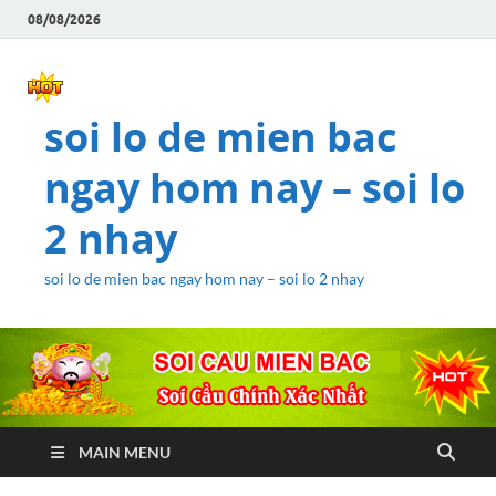
08/08/2026
soi lo de mien bac
ngay hom nay – soi lo
2 nhay
soi lo de mien bac ngay hom nay – soi lo 2 nhay
MAIN MENU