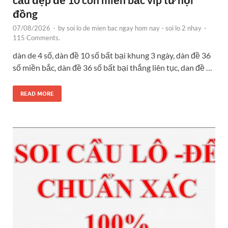
đồng
07/08/2026
-
by
soi lo de mien bac ngay hom nay - soi lo 2 nhay
-
115 Comments.
dàn de 4 số, dàn đề 10 số bất bại khung 3 ngày, dàn đề 36
số miền bắc, dàn đề 36 số bất bại thắng liên tục, dan đề …
READ MORE