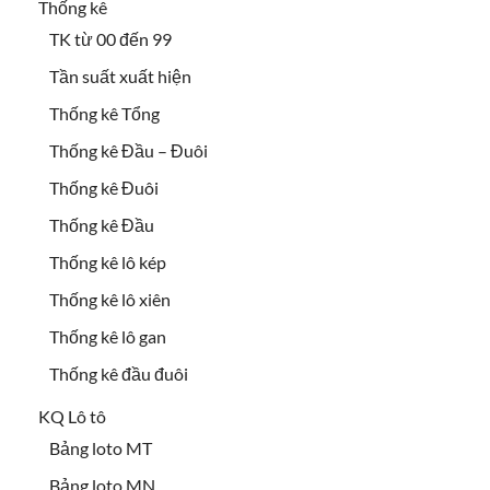
Thống kê
TK từ 00 đến 99
Tần suất xuất hiện
Thống kê Tổng
Thống kê Đầu – Đuôi
Thống kê Đuôi
Thống kê Đầu
Thống kê lô kép
Thống kê lô xiên
Thống kê lô gan
Thống kê đầu đuôi
KQ Lô tô
Bảng loto MT
Bảng loto MN