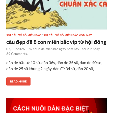
SOI CẦU XỔ SỐ MIỀN BẮC
/
SOI CẦU XỔ SỐ MIỀN BẮC HÔM NAY
cầu đẹp đề 8 con miền bắc vip từ hội đồng
07/08/2026
-
by
soi lo de mien bac ngay hom nay - soi lo 2 nhay
-
89 Comments.
dàn de bất tử 10 số, dàn 36s, dàn de 35 số, dan de 40 so,
dàn de 25 số khung 2 ngày, dàn đề 34 số, dàn 20 số, …
READ MORE