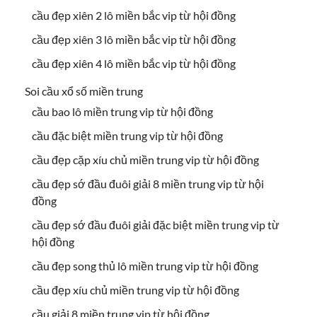
cầu đẹp xiên 2 lô miền bắc vip từ hội đồng
cầu đẹp xiên 3 lô miền bắc vip từ hội đồng
cầu đẹp xiên 4 lô miền bắc vip từ hội đồng
Soi cầu xổ số miền trung
cầu bao lô miền trung vip từ hội đồng
cầu đặc biệt miền trung vip từ hội đồng
cầu đẹp cặp xíu chủ miền trung vip từ hội đồng
cầu đẹp sớ đầu đuôi giải 8 miền trung vip từ hội
đồng
cầu đẹp sớ đầu đuôi giải đặc biệt miền trung vip từ
hội đồng
cầu đẹp song thủ lô miền trung vip từ hội đồng
cầu đẹp xíu chủ miền trung vip từ hội đồng
cầu giải 8 miền trung vip từ hội đồng