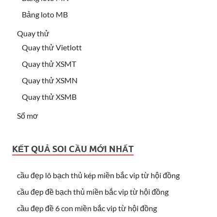
Bảng loto MB
Quay thử
Quay thử Vietlott
Quay thử XSMT
Quay thử XSMN
Quay thử XSMB
Sổ mơ
KẾT QUẢ SOI CẦU MỚI NHẤT
cầu đẹp lô bạch thủ kép miền bắc vip từ hội đồng
cầu đẹp đề bạch thủ miền bắc vip từ hội đồng
cầu đẹp đề 6 con miền bắc vip từ hội đồng