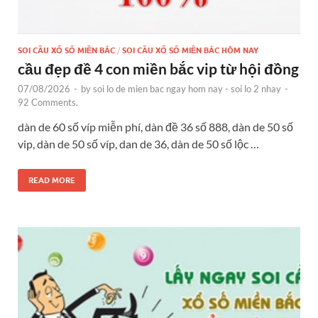
SOI CẦU XỔ SỐ MIỀN BẮC
/
SOI CẦU XỔ SỐ MIỀN BẮC HÔM NAY
cầu đẹp đề 4 con miền bắc vip từ hội đồng
07/08/2026
-
by
soi lo de mien bac ngay hom nay - soi lo 2 nhay
-
92 Comments.
dàn de 60 số víp miễn phí, dàn đề 36 số 888, dàn de 50 số
vip, dàn de 50 số víp, dan de 36, dàn de 50 số lộc …
READ MORE