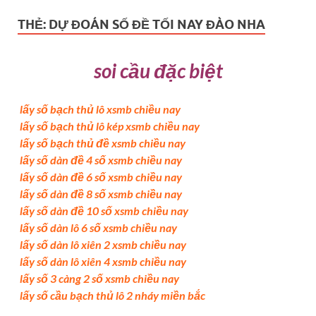
THẺ:
DỰ ĐOÁN SỐ ĐỀ TỐI NAY ĐÀO NHA
soi cầu đặc biệt
lấy số bạch thủ lô xsmb chiều nay
lấy số bạch thủ lô kép xsmb chiều nay
lấy số bạch thủ đề xsmb chiều nay
lấy số dàn đề 4 số xsmb chiều nay
lấy số dàn đề 6 số xsmb chiều nay
lấy số dàn đề 8 số xsmb chiều nay
lấy số dàn đề 10 số xsmb chiều nay
lấy số dàn lô 6 số xsmb chiều nay
lấy số dàn lô xiên 2 xsmb chiều nay
lấy số dàn lô xiên 4 xsmb chiều nay
lấy số 3 càng 2 số xsmb chiều nay
lấy số cầu bạch thủ lô 2 nháy miền bắc