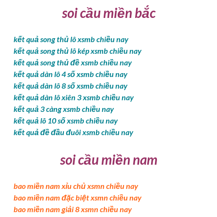
soi cầu miền bắc
kết quả song thủ lô xsmb chiều nay
kết quả song thủ lô kép xsmb chiều nay
kết quả song thủ đề xsmb chiều nay
kết quả dàn lô 4 số xsmb chiều nay
kết quả dàn lô 8 số xsmb chiều nay
kết quả dàn lô xiên 3 xsmb chiều nay
kết quả 3 càng xsmb chiều nay
kết quả lô 10 số xsmb chiều nay
kết quả đề đầu đuôi xsmb chiều nay
soi cầu miền nam
bao miền nam xỉu chủ xsmn chiều nay
bao miền nam đặc biệt xsmn chiều nay
bao miền nam giải 8 xsmn chiều nay