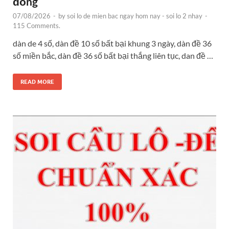
đồng
07/08/2026
-
by
soi lo de mien bac ngay hom nay - soi lo 2 nhay
-
115 Comments.
dàn de 4 số, dàn đề 10 số bất bại khung 3 ngày, dàn đề 36
số miền bắc, dàn đề 36 số bất bại thắng liên tục, dan đề …
READ MORE