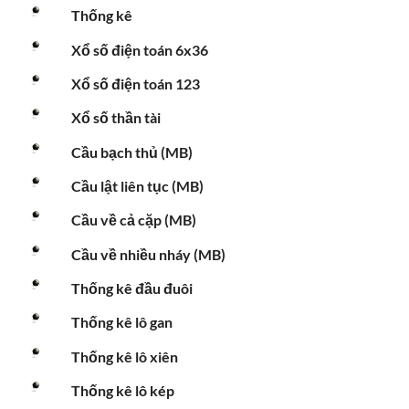
Thống kê
Xổ số điện toán 6x36
Xổ số điện toán 123
Xổ số thần tài
Cầu bạch thủ (MB)
Cầu lật liên tục (MB)
Cầu về cả cặp (MB)
Cầu về nhiều nháy (MB)
Thống kê đầu đuôi
Thống kê lô gan
Thống kê lô xiên
Thống kê lô kép