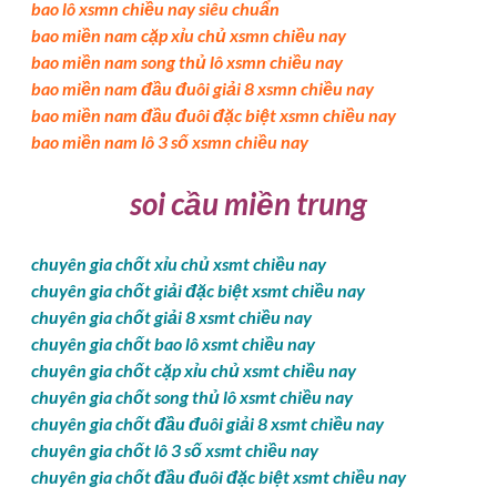
bao lô xsmn chiều nay siêu chuẩn
bao miền nam cặp xỉu chủ xsmn chiều nay
bao miền nam song thủ lô xsmn chiều nay
bao miền nam đầu đuôi giải 8 xsmn chiều nay
bao miền nam đầu đuôi đặc biệt xsmn chiều nay
bao miền nam lô 3 số xsmn chiều nay
soi cầu miền trung
chuyên gia chốt xỉu chủ xsmt chiều nay
chuyên gia chốt giải đặc biệt xsmt chiều nay
chuyên gia chốt giải 8 xsmt chiều nay
chuyên gia chốt bao lô xsmt chiều nay
chuyên gia chốt cặp xỉu chủ xsmt chiều nay
chuyên gia chốt song thủ lô xsmt chiều nay
chuyên gia chốt đầu đuôi giải 8 xsmt chiều nay
chuyên gia chốt lô 3 số xsmt chiều nay
chuyên gia chốt đầu đuôi đặc biệt xsmt chiều nay