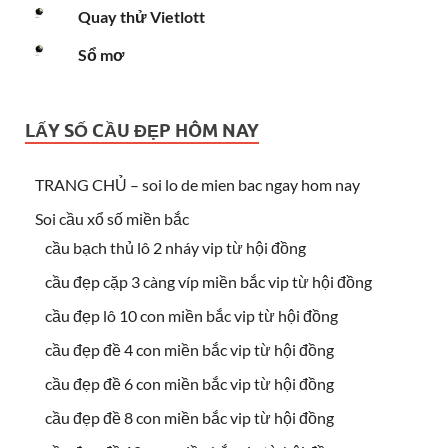
Quay thử Vietlott
Sổ mơ
LẤY SỐ CẦU ĐẸP HÔM NAY
TRANG CHỦ – soi lo de mien bac ngay hom nay
Soi cầu xổ số miền bắc
cầu bạch thủ lô 2 nháy vip từ hội đồng
cầu đẹp cặp 3 càng víp miền bắc vip từ hội đồng
cầu đẹp lô 10 con miền bắc vip từ hội đồng
cầu đẹp đề 4 con miền bắc vip từ hội đồng
cầu đẹp đề 6 con miền bắc vip từ hội đồng
cầu đẹp đề 8 con miền bắc vip từ hội đồng