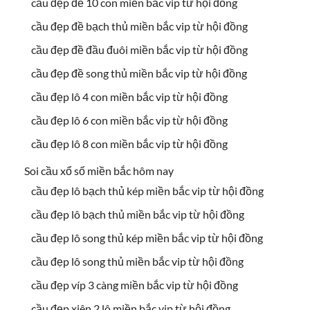
cầu đẹp đề 10 con miền bắc vip từ hội đồng
cầu đẹp đề bạch thủ miền bắc vip từ hội đồng
cầu đẹp đề đầu đuôi miền bắc vip từ hội đồng
cầu đẹp đề song thủ miền bắc vip từ hội đồng
cầu đẹp lô 4 con miền bắc vip từ hội đồng
cầu đẹp lô 6 con miền bắc vip từ hội đồng
cầu đẹp lô 8 con miền bắc vip từ hội đồng
Soi cầu xổ số miền bắc hôm nay
cầu đẹp lô bạch thủ kép miền bắc vip từ hội đồng
cầu đẹp lô bạch thủ miền bắc vip từ hội đồng
cầu đẹp lô song thủ kép miền bắc vip từ hội đồng
cầu đẹp lô song thủ miền bắc vip từ hội đồng
cầu đẹp víp 3 càng miền bắc vip từ hội đồng
cầu đẹp xiên 2 lô miền bắc vip từ hội đồng