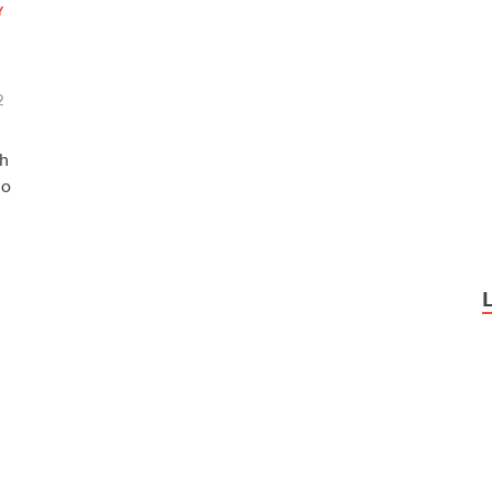
Y
2
ch
lo