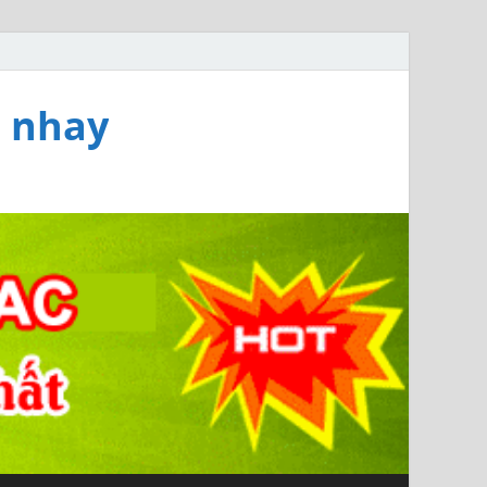
2 nhay