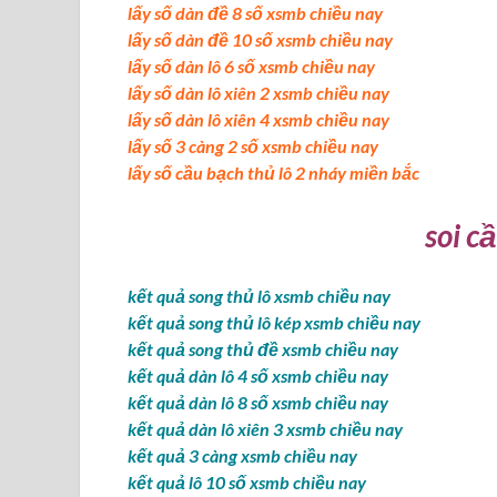
lấy số dàn đề 8 số xsmb chiều nay
lấy số dàn đề 10 số xsmb chiều nay
lấy số dàn lô 6 số xsmb chiều nay
lấy số dàn lô xiên 2 xsmb chiều nay
lấy số dàn lô xiên 4 xsmb chiều nay
lấy số 3 càng 2 số xsmb chiều nay
lấy số cầu bạch thủ lô 2 nháy miền bắc
soi c
kết quả song thủ lô xsmb chiều nay
kết quả song thủ lô kép xsmb chiều nay
kết quả song thủ đề xsmb chiều nay
kết quả dàn lô 4 số xsmb chiều nay
kết quả dàn lô 8 số xsmb chiều nay
kết quả dàn lô xiên 3 xsmb chiều nay
kết quả 3 càng xsmb chiều nay
kết quả lô 10 số xsmb chiều nay