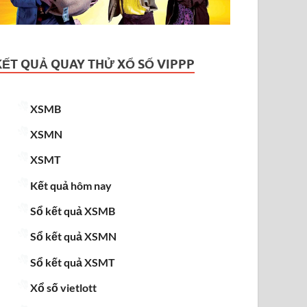
KẾT QUẢ QUAY THỬ XỔ SỐ VIPPP
XSMB
XSMN
XSMT
Kết quả hôm nay
Sổ kết quả XSMB
Sổ kết quả XSMN
Sổ kết quả XSMT
Xổ số vietlott