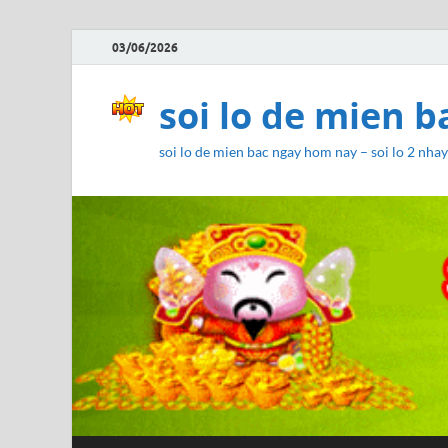
03/06/2026
soi lo de mien b
soi lo de mien bac ngay hom nay – soi lo 2 nhay