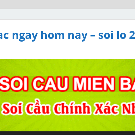
ac ngay hom nay – soi lo 