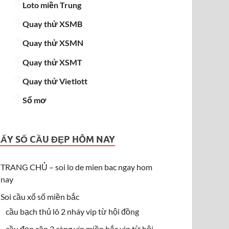
Loto miền Trung
Quay thử XSMB
Quay thử XSMN
Quay thử XSMT
Quay thử Vietlott
Sổ mơ
LẤY SỐ CẦU ĐẸP HÔM NAY
TRANG CHỦ – soi lo de mien bac ngay hom
nay
Soi cầu xổ số miền bắc
cầu bạch thủ lô 2 nháy vip từ hội đồng
cầu đẹp cặp 3 càng víp miền bắc vip từ hội