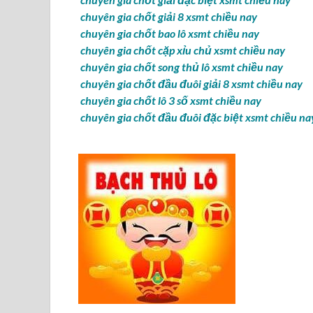
chuyên gia chốt giải 8 xsmt chiều nay
chuyên gia chốt bao lô xsmt chiều nay
chuyên gia chốt cặp xỉu chủ xsmt chiều nay
chuyên gia chốt song thủ lô xsmt chiều nay
chuyên gia chốt đầu đuôi giải 8 xsmt chiều nay
chuyên gia chốt lô 3 số xsmt chiều nay
chuyên gia chốt đầu đuôi đặc biệt xsmt chiều na