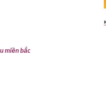
ầu miền bắc