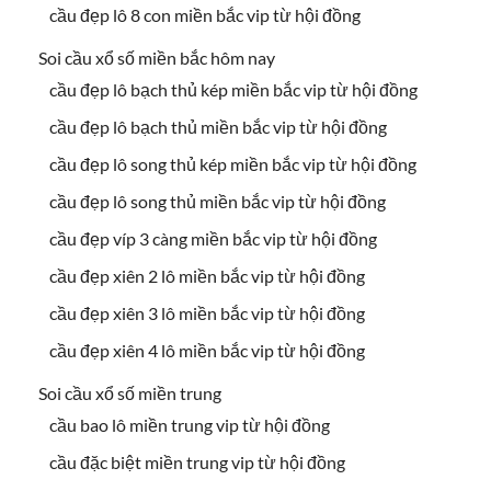
cầu đẹp lô 8 con miền bắc vip từ hội đồng
Soi cầu xổ số miền bắc hôm nay
cầu đẹp lô bạch thủ kép miền bắc vip từ hội đồng
cầu đẹp lô bạch thủ miền bắc vip từ hội đồng
cầu đẹp lô song thủ kép miền bắc vip từ hội đồng
cầu đẹp lô song thủ miền bắc vip từ hội đồng
cầu đẹp víp 3 càng miền bắc vip từ hội đồng
cầu đẹp xiên 2 lô miền bắc vip từ hội đồng
cầu đẹp xiên 3 lô miền bắc vip từ hội đồng
cầu đẹp xiên 4 lô miền bắc vip từ hội đồng
Soi cầu xổ số miền trung
cầu bao lô miền trung vip từ hội đồng
cầu đặc biệt miền trung vip từ hội đồng