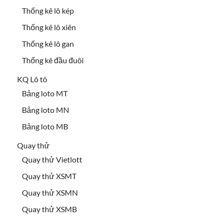
Thống kê lô kép
Thống kê lô xiên
Thống kê lô gan
Thống kê đầu đuôi
KQ Lô tô
Bảng loto MT
Bảng loto MN
Bảng loto MB
Quay thử
Quay thử Vietlott
Quay thử XSMT
Quay thử XSMN
Quay thử XSMB