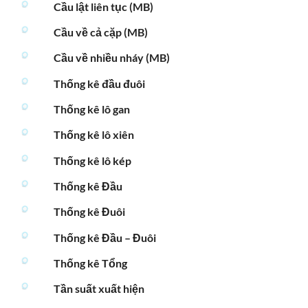
Cầu lật liên tục (MB)
Cầu về cả cặp (MB)
Cầu về nhiều nháy (MB)
Thống kê đầu đuôi
Thống kê lô gan
Thống kê lô xiên
Thống kê lô kép
Thống kê Đầu
Thống kê Đuôi
Thống kê Đầu – Đuôi
Thống kê Tổng
Tần suất xuất hiện