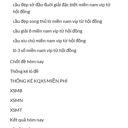
cầu đẹp sớ đầu đuôi giải đặc biệt miền nam vip từ
hội đồng
cầu đẹp song thủ lô miền nam vip từ hội đồng
cầu giải 8 miền nam vip từ hội đồng
cầu xíu chủ miền nam vip từ hội đồng
lô 3 số miền nam vip từ hội đồng
Chốt đề hôm nay
Thống kê lô đề
THỐNG KÊ KQXS MIỄN PHÍ
XSMB
XSMN
XSMT
Kết quả hôm nay