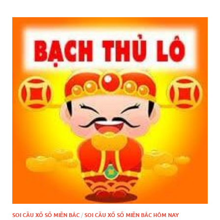
SOI CẦU XỔ SỐ MIỀN BẮC
/
SOI CẦU XỔ SỐ MIỀN BẮC HÔM NAY