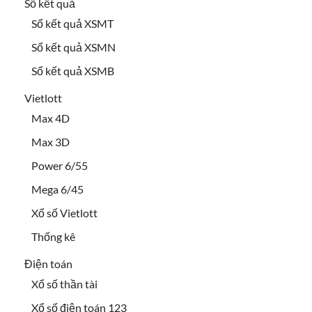
Sổ kết quả
Sổ kết quả XSMT
Sổ kết quả XSMN
Sổ kết quả XSMB
Vietlott
Max 4D
Max 3D
Power 6/55
Mega 6/45
Xổ số Vietlott
Thống kê
Điện toán
Xổ số thần tài
Xổ số điện toán 123