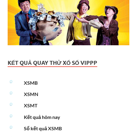
KẾT QUẢ QUAY THỬ XỔ SỐ VIPPP
XSMB
XSMN
XSMT
Kết quả hôm nay
Sổ kết quả XSMB