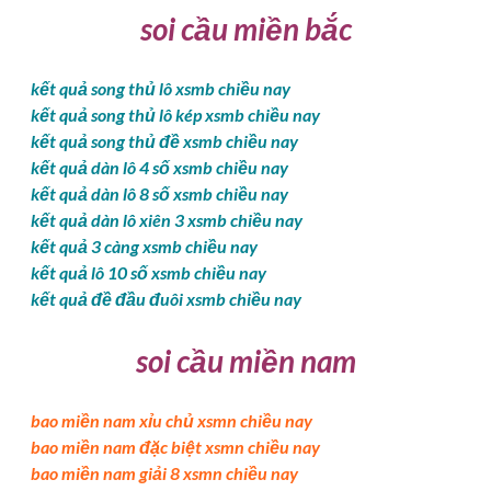
soi cầu miền bắc
kết quả song thủ lô xsmb chiều nay
kết quả song thủ lô kép xsmb chiều nay
kết quả song thủ đề xsmb chiều nay
kết quả dàn lô 4 số xsmb chiều nay
kết quả dàn lô 8 số xsmb chiều nay
kết quả dàn lô xiên 3 xsmb chiều nay
kết quả 3 càng xsmb chiều nay
kết quả lô 10 số xsmb chiều nay
kết quả đề đầu đuôi xsmb chiều nay
soi cầu miền nam
bao miền nam xỉu chủ xsmn chiều nay
bao miền nam đặc biệt xsmn chiều nay
bao miền nam giải 8 xsmn chiều nay