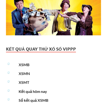
KẾT QUẢ QUAY THỬ XỔ SỐ VIPPP
XSMB
XSMN
XSMT
Kết quả hôm nay
Sổ kết quả XSMB