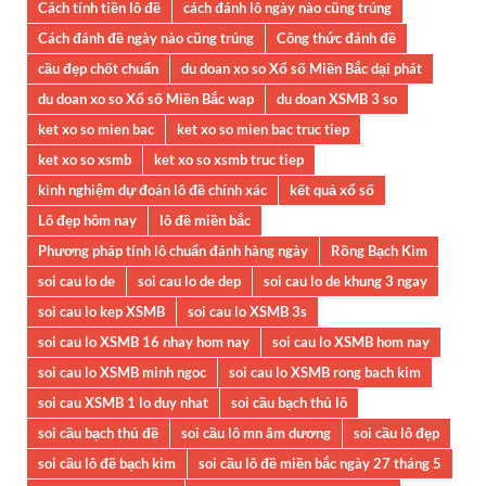
Cách tính tiền lô đề
cách đánh lô ngày nào cũng trúng
Cách đánh đề ngày nào cũng trúng
Công thức đánh đề
cầu đẹp chốt chuẩn
du doan xo so Xổ số Miền Bắc dại phát
du doan xo so Xổ số Miền Bắc wap
du doan XSMB 3 so
ket xo so mien bac
ket xo so mien bac truc tiep
ket xo so xsmb
ket xo so xsmb truc tiep
kinh nghiệm dự đoán lô đề chính xác
kết quả xổ số
Lô đẹp hôm nay
lô đề miền bắc
Phương pháp tính lô chuẩn đánh hàng ngày
Rồng Bạch Kim
soi cau lo de
soi cau lo de dep
soi cau lo de khung 3 ngay
soi cau lo kep XSMB
soi cau lo XSMB 3s
soi cau lo XSMB 16 nhay hom nay
soi cau lo XSMB hom nay
soi cau lo XSMB minh ngoc
soi cau lo XSMB rong bach kim
soi cau XSMB 1 lo duy nhat
soi cầu bạch thủ lô
soi cầu bạch thủ đề
soi cầu lô mn âm dương
soi cầu lô đẹp
soi cầu lô đề bạch kim
soi cầu lô đề miền bắc ngày 27 tháng 5