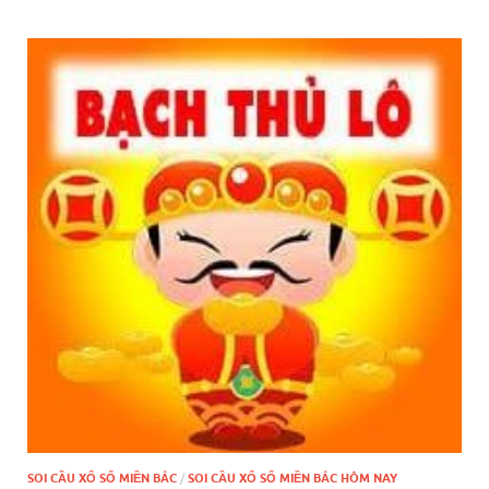
SOI CẦU XỔ SỐ MIỀN BẮC
/
SOI CẦU XỔ SỐ MIỀN BẮC HÔM NAY