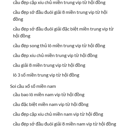
cầu đẹp cặp xíu chủ miền trung vip từ hội đồng
cầu đẹp sớ đầu đuôi giải 8 miền trung vip từ hội
đồng
cầu đẹp sớ đầu đuôi giải đặc biệt miền trung vip từ
hội đồng
cầu đẹp song thủ lô miền trung vip từ hội đồng
cầu đẹp xíu chủ miền trung vip từ hội đồng
cầu giải 8 miền trung vip từ hội đồng
lô 3 số miền trung vip từ hội đồng
Soi cầu xổ số miền nam
cầu bao lô miền nam vip từ hội đồng
cầu đặc biệt miền nam vip từ hội đồng
cầu đẹp cặp xíu chủ miền nam vip từ hội đồng
cầu đẹp sớ đầu đuôi giải 8 miền nam vip từ hội đồng