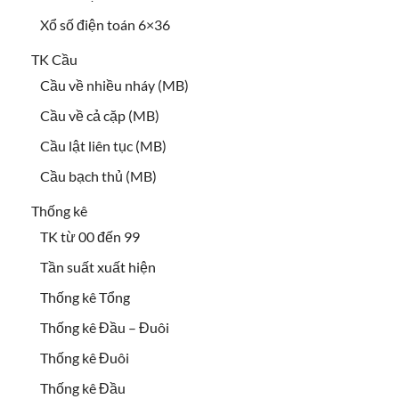
Xổ số điện toán 6×36
TK Cầu
Cầu về nhiều nháy (MB)
Cầu về cả cặp (MB)
Cầu lật liên tục (MB)
Cầu bạch thủ (MB)
Thống kê
TK từ 00 đến 99
Tần suất xuất hiện
Thống kê Tổng
Thống kê Đầu – Đuôi
Thống kê Đuôi
Thống kê Đầu