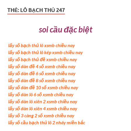
THẺ:
LÔ BẠCH THỦ 247
soi cầu đặc biệt
lấy số bạch thủ lô xsmb chiều nay
lấy số bạch thủ lô kép xsmb chiều nay
lấy số bạch thủ đề xsmb chiều nay
lấy số dàn đề 4 số xsmb chiều nay
lấy số dàn đề 6 số xsmb chiều nay
lấy số dàn đề 8 số xsmb chiều nay
lấy số dàn đề 10 số xsmb chiều nay
lấy số dàn lô 6 số xsmb chiều nay
lấy số dàn lô xiên 2 xsmb chiều nay
lấy số dàn lô xiên 4 xsmb chiều nay
lấy số 3 càng 2 số xsmb chiều nay
lấy số cầu bạch thủ lô 2 nháy miền bắc