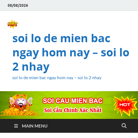
08/08/2026
soi lo de mien bac
ngay hom nay – soi lo
2 nhay
soi lo de mien bac ngay hom nay – soi lo 2 nhay
MAIN MENU