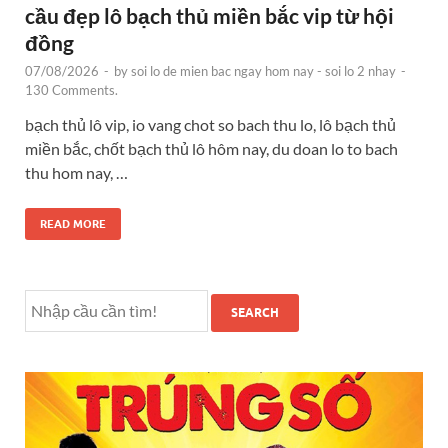
cầu đẹp lô bạch thủ miền bắc vip từ hội
đồng
07/08/2026
-
by
soi lo de mien bac ngay hom nay - soi lo 2 nhay
-
130 Comments.
bạch thủ lô vip, io vang chot so bach thu lo, lô bạch thủ
miền bắc, chốt bạch thủ lô hôm nay, du doan lo to bach
thu hom nay, …
READ MORE
SEARCH