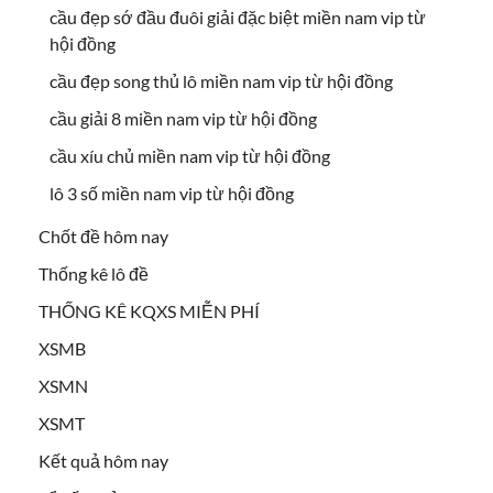
cầu đẹp sớ đầu đuôi giải đặc biệt miền nam vip từ
hội đồng
cầu đẹp song thủ lô miền nam vip từ hội đồng
cầu giải 8 miền nam vip từ hội đồng
cầu xíu chủ miền nam vip từ hội đồng
lô 3 số miền nam vip từ hội đồng
Chốt đề hôm nay
Thống kê lô đề
THỐNG KÊ KQXS MIỄN PHÍ
XSMB
XSMN
XSMT
Kết quả hôm nay