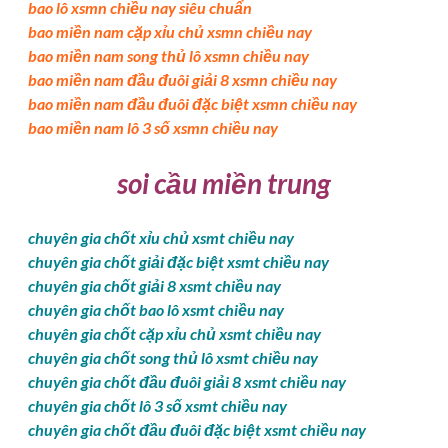
bao lô xsmn chiều nay siêu chuẩn
bao miền nam cặp xỉu chủ xsmn chiều nay
bao miền nam song thủ lô xsmn chiều nay
bao miền nam đầu đuôi giải 8 xsmn chiều nay
bao miền nam đầu đuôi đặc biệt xsmn chiều nay
bao miền nam lô 3 số xsmn chiều nay
soi cầu miền trung
chuyên gia chốt xỉu chủ xsmt chiều nay
chuyên gia chốt giải đặc biệt xsmt chiều nay
chuyên gia chốt giải 8 xsmt chiều nay
chuyên gia chốt bao lô xsmt chiều nay
chuyên gia chốt cặp xỉu chủ xsmt chiều nay
chuyên gia chốt song thủ lô xsmt chiều nay
chuyên gia chốt đầu đuôi giải 8 xsmt chiều nay
chuyên gia chốt lô 3 số xsmt chiều nay
chuyên gia chốt đầu đuôi đặc biệt xsmt chiều nay