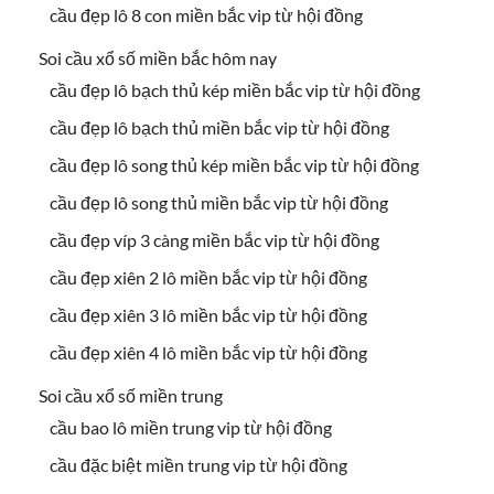
cầu đẹp lô 8 con miền bắc vip từ hội đồng
Soi cầu xổ số miền bắc hôm nay
cầu đẹp lô bạch thủ kép miền bắc vip từ hội đồng
cầu đẹp lô bạch thủ miền bắc vip từ hội đồng
cầu đẹp lô song thủ kép miền bắc vip từ hội đồng
cầu đẹp lô song thủ miền bắc vip từ hội đồng
cầu đẹp víp 3 càng miền bắc vip từ hội đồng
cầu đẹp xiên 2 lô miền bắc vip từ hội đồng
cầu đẹp xiên 3 lô miền bắc vip từ hội đồng
cầu đẹp xiên 4 lô miền bắc vip từ hội đồng
Soi cầu xổ số miền trung
cầu bao lô miền trung vip từ hội đồng
cầu đặc biệt miền trung vip từ hội đồng