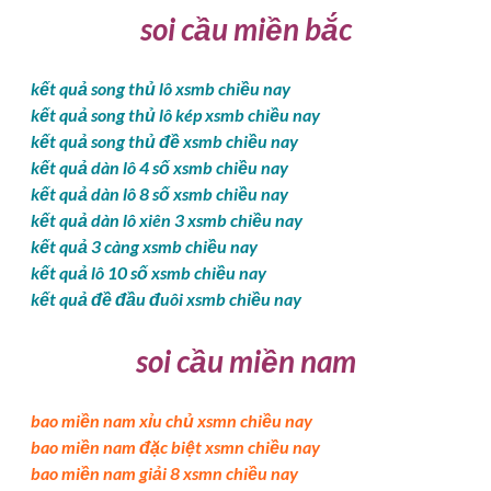
soi cầu miền bắc
kết quả song thủ lô xsmb chiều nay
kết quả song thủ lô kép xsmb chiều nay
kết quả song thủ đề xsmb chiều nay
kết quả dàn lô 4 số xsmb chiều nay
kết quả dàn lô 8 số xsmb chiều nay
kết quả dàn lô xiên 3 xsmb chiều nay
kết quả 3 càng xsmb chiều nay
kết quả lô 10 số xsmb chiều nay
kết quả đề đầu đuôi xsmb chiều nay
soi cầu miền nam
bao miền nam xỉu chủ xsmn chiều nay
bao miền nam đặc biệt xsmn chiều nay
bao miền nam giải 8 xsmn chiều nay