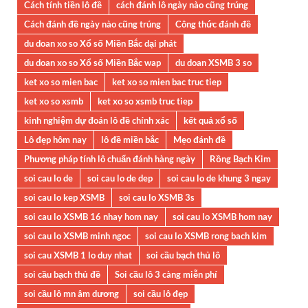
Cách tính tiền lô đề
cách đánh lô ngày nào cũng trúng
Cách đánh đề ngày nào cũng trúng
Công thức đánh đề
du doan xo so Xổ số Miền Bắc dại phát
du doan xo so Xổ số Miền Bắc wap
du doan XSMB 3 so
ket xo so mien bac
ket xo so mien bac truc tiep
ket xo so xsmb
ket xo so xsmb truc tiep
kinh nghiệm dự đoán lô đề chính xác
kết quả xổ số
Lô đẹp hôm nay
lô đề miền bắc
Mẹo đánh đề
Phương pháp tính lô chuẩn đánh hàng ngày
Rồng Bạch Kim
soi cau lo de
soi cau lo de dep
soi cau lo de khung 3 ngay
soi cau lo kep XSMB
soi cau lo XSMB 3s
soi cau lo XSMB 16 nhay hom nay
soi cau lo XSMB hom nay
soi cau lo XSMB minh ngoc
soi cau lo XSMB rong bach kim
soi cau XSMB 1 lo duy nhat
soi cầu bạch thủ lô
soi cầu bạch thủ đề
Soi cầu lô 3 càng miễn phí
soi cầu lô mn âm dương
soi cầu lô đẹp