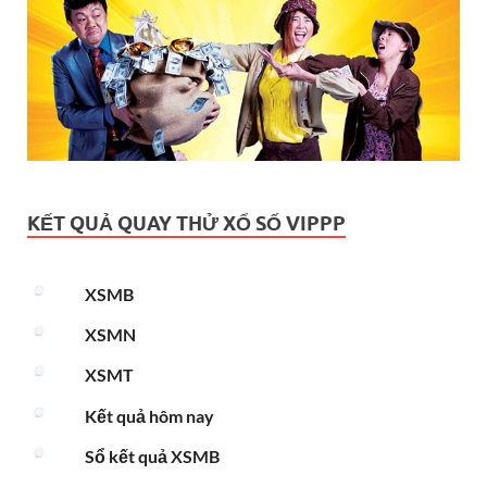
KẾT QUẢ QUAY THỬ XỔ SỐ VIPPP
XSMB
XSMN
XSMT
Kết quả hôm nay
Sổ kết quả XSMB