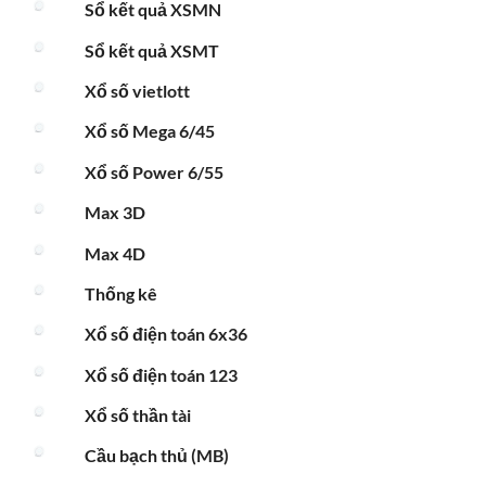
Sổ kết quả XSMN
Sổ kết quả XSMT
Xổ số vietlott
Xổ số Mega 6/45
Xổ số Power 6/55
Max 3D
Max 4D
Thống kê
Xổ số điện toán 6x36
Xổ số điện toán 123
Xổ số thần tài
Cầu bạch thủ (MB)