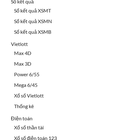
Sổ kết quả
Sổ kết quả XSMT
Sổ kết quả XSMN
Sổ kết quả XSMB
Vietlott
Max 4D
Max 3D
Power 6/55
Mega 6/45
Xổ số Vietlott
Thống kê
Điện toán
Xổ số thần tài
Xổ số điện toán 123