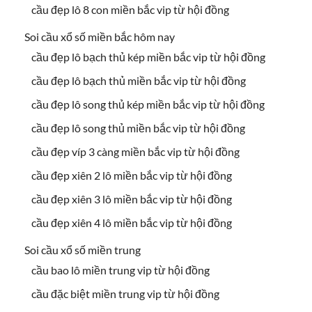
cầu đẹp lô 8 con miền bắc vip từ hội đồng
Soi cầu xổ số miền bắc hôm nay
cầu đẹp lô bạch thủ kép miền bắc vip từ hội đồng
cầu đẹp lô bạch thủ miền bắc vip từ hội đồng
cầu đẹp lô song thủ kép miền bắc vip từ hội đồng
cầu đẹp lô song thủ miền bắc vip từ hội đồng
cầu đẹp víp 3 càng miền bắc vip từ hội đồng
cầu đẹp xiên 2 lô miền bắc vip từ hội đồng
cầu đẹp xiên 3 lô miền bắc vip từ hội đồng
cầu đẹp xiên 4 lô miền bắc vip từ hội đồng
Soi cầu xổ số miền trung
cầu bao lô miền trung vip từ hội đồng
cầu đặc biệt miền trung vip từ hội đồng