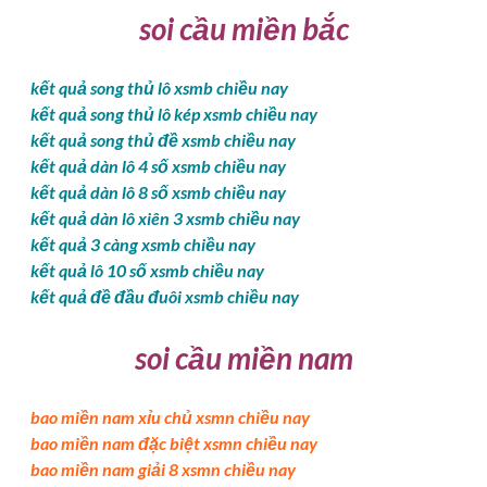
soi cầu miền bắc
kết quả song thủ lô xsmb chiều nay
kết quả song thủ lô kép xsmb chiều nay
kết quả song thủ đề xsmb chiều nay
kết quả dàn lô 4 số xsmb chiều nay
kết quả dàn lô 8 số xsmb chiều nay
kết quả dàn lô xiên 3 xsmb chiều nay
kết quả 3 càng xsmb chiều nay
kết quả lô 10 số xsmb chiều nay
kết quả đề đầu đuôi xsmb chiều nay
soi cầu miền nam
bao miền nam xỉu chủ xsmn chiều nay
bao miền nam đặc biệt xsmn chiều nay
bao miền nam giải 8 xsmn chiều nay