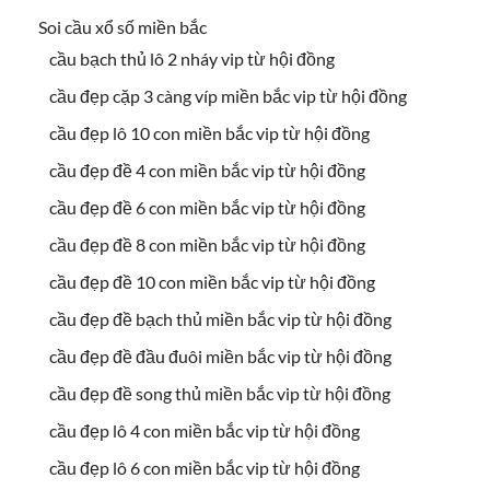
Soi cầu xổ số miền bắc
cầu bạch thủ lô 2 nháy vip từ hội đồng
cầu đẹp cặp 3 càng víp miền bắc vip từ hội đồng
cầu đẹp lô 10 con miền bắc vip từ hội đồng
cầu đẹp đề 4 con miền bắc vip từ hội đồng
cầu đẹp đề 6 con miền bắc vip từ hội đồng
cầu đẹp đề 8 con miền bắc vip từ hội đồng
cầu đẹp đề 10 con miền bắc vip từ hội đồng
cầu đẹp đề bạch thủ miền bắc vip từ hội đồng
cầu đẹp đề đầu đuôi miền bắc vip từ hội đồng
cầu đẹp đề song thủ miền bắc vip từ hội đồng
cầu đẹp lô 4 con miền bắc vip từ hội đồng
cầu đẹp lô 6 con miền bắc vip từ hội đồng