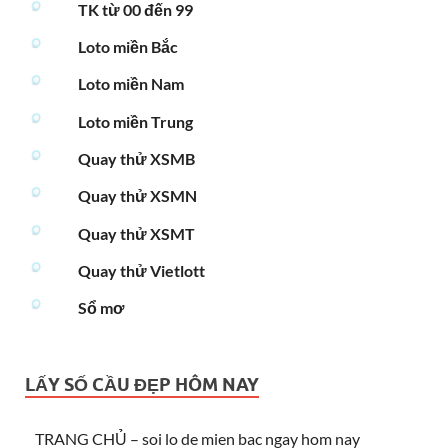
TK từ 00 đến 99
Loto miền Bắc
Loto miền Nam
Loto miền Trung
Quay thử XSMB
Quay thử XSMN
Quay thử XSMT
Quay thử Vietlott
Sổ mơ
LẤY SỐ CẦU ĐẸP HÔM NAY
TRANG CHỦ – soi lo de mien bac ngay hom nay