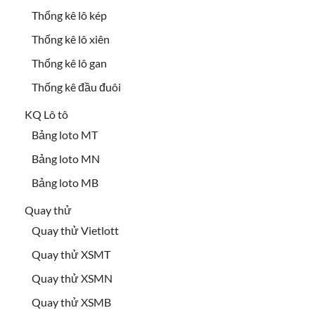
Thống kê lô kép
Thống kê lô xiên
Thống kê lô gan
Thống kê đầu đuôi
KQ Lô tô
Bảng loto MT
Bảng loto MN
Bảng loto MB
Quay thử
Quay thử Vietlott
Quay thử XSMT
Quay thử XSMN
Quay thử XSMB