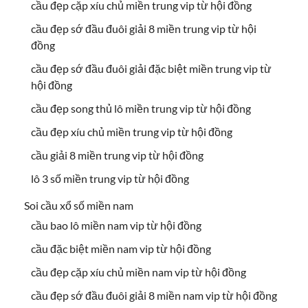
cầu đẹp cặp xíu chủ miền trung vip từ hội đồng
cầu đẹp sớ đầu đuôi giải 8 miền trung vip từ hội
đồng
cầu đẹp sớ đầu đuôi giải đặc biệt miền trung vip từ
hội đồng
cầu đẹp song thủ lô miền trung vip từ hội đồng
cầu đẹp xíu chủ miền trung vip từ hội đồng
cầu giải 8 miền trung vip từ hội đồng
lô 3 số miền trung vip từ hội đồng
Soi cầu xổ số miền nam
cầu bao lô miền nam vip từ hội đồng
cầu đặc biệt miền nam vip từ hội đồng
cầu đẹp cặp xíu chủ miền nam vip từ hội đồng
cầu đẹp sớ đầu đuôi giải 8 miền nam vip từ hội đồng