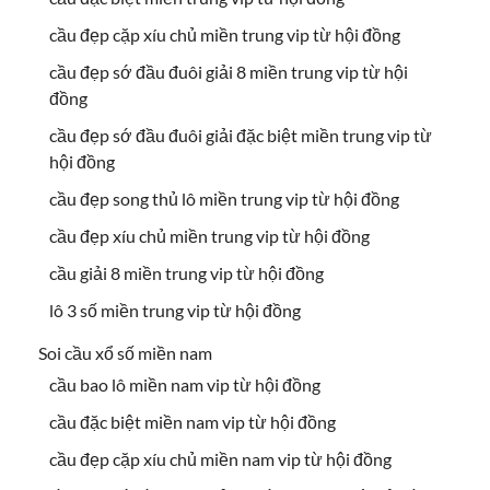
cầu đẹp cặp xíu chủ miền trung vip từ hội đồng
cầu đẹp sớ đầu đuôi giải 8 miền trung vip từ hội
đồng
cầu đẹp sớ đầu đuôi giải đặc biệt miền trung vip từ
hội đồng
cầu đẹp song thủ lô miền trung vip từ hội đồng
cầu đẹp xíu chủ miền trung vip từ hội đồng
cầu giải 8 miền trung vip từ hội đồng
lô 3 số miền trung vip từ hội đồng
Soi cầu xổ số miền nam
cầu bao lô miền nam vip từ hội đồng
cầu đặc biệt miền nam vip từ hội đồng
cầu đẹp cặp xíu chủ miền nam vip từ hội đồng