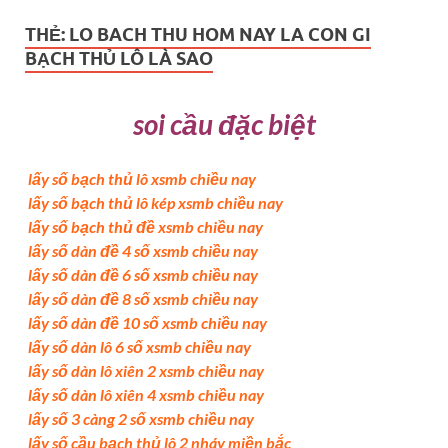
THẺ:
LO BACH THU HOM NAY LA CON GI
BẠCH THỦ LÔ LÀ SAO
soi cầu đặc biệt
lấy số bạch thủ lô xsmb chiều nay
lấy số bạch thủ lô kép xsmb chiều nay
lấy số bạch thủ đề xsmb chiều nay
lấy số dàn đề 4 số xsmb chiều nay
lấy số dàn đề 6 số xsmb chiều nay
lấy số dàn đề 8 số xsmb chiều nay
lấy số dàn đề 10 số xsmb chiều nay
lấy số dàn lô 6 số xsmb chiều nay
lấy số dàn lô xiên 2 xsmb chiều nay
lấy số dàn lô xiên 4 xsmb chiều nay
lấy số 3 càng 2 số xsmb chiều nay
lấy số cầu bạch thủ lô 2 nháy miền bắc