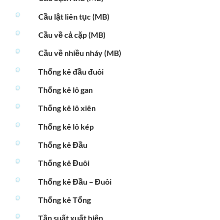
Cầu lật liên tục (MB)
Cầu về cả cặp (MB)
Cầu về nhiều nháy (MB)
Thống kê đầu đuôi
Thống kê lô gan
Thống kê lô xiên
Thống kê lô kép
Thống kê Đầu
Thống kê Đuôi
Thống kê Đầu – Đuôi
Thống kê Tổng
Tần suất xuất hiện