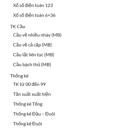
Xổ số điện toán 123
Xổ số điện toán 6×36
TK Cầu
Cầu về nhiều nháy (MB)
Cầu về cả cặp (MB)
Cầu lật liên tục (MB)
Cầu bạch thủ (MB)
Thống kê
TK từ 00 đến 99
Tần suất xuất hiện
Thống kê Tổng
Thống kê Đầu – Đuôi
Thống kê Đuôi