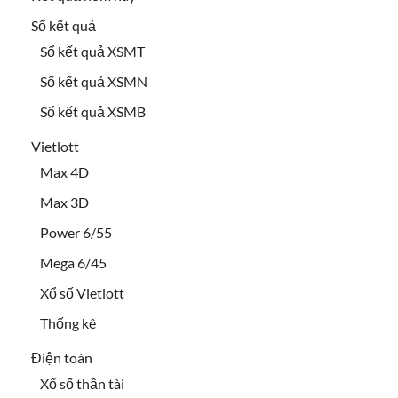
Sổ kết quả
Sổ kết quả XSMT
Sổ kết quả XSMN
Sổ kết quả XSMB
Vietlott
Max 4D
Max 3D
Power 6/55
Mega 6/45
Xổ số Vietlott
Thống kê
Điện toán
Xổ số thần tài