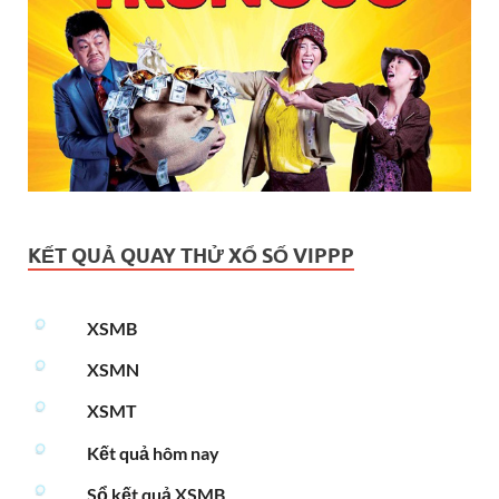
KẾT QUẢ QUAY THỬ XỔ SỐ VIPPP
XSMB
XSMN
XSMT
Kết quả hôm nay
Sổ kết quả XSMB