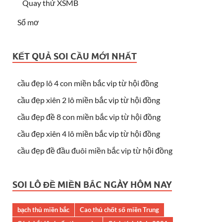
Quay thử XSMB
Sổ mơ
KẾT QUẢ SOI CẦU MỚI NHẤT
cầu đẹp lô 4 con miền bắc vip từ hội đồng
cầu đẹp xiên 2 lô miền bắc vip từ hội đồng
cầu đẹp đề 8 con miền bắc vip từ hội đồng
cầu đẹp xiên 4 lô miền bắc vip từ hội đồng
cầu đẹp đề đầu đuôi miền bắc vip từ hội đồng
SOI LÔ ĐỀ MIỀN BẮC NGÀY HÔM NAY
bạch thủ miền bắc
Cao thủ chốt số miền Trung