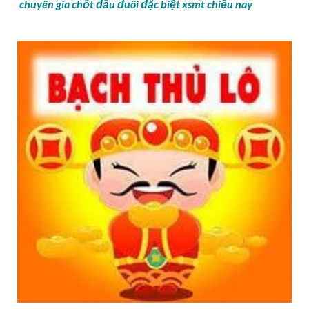
chuyên gia chốt đầu đuôi đặc biệt xsmt chiều nay