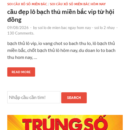
SOI CẦU XỔ SỐ MIỀN BẮC
/
SOI CẦU XỔ SỐ MIỀN BẮC HÔM NAY
cầu đẹp lô bạch thủ miền bắc vip từ hội
đồng
09/08/2026
-
by
soi lo de mien bac ngay hom nay - soi lo 2 nhay
-
130 Comments.
bạch thủ lô vip, io vang chot so bach thu lo, lô bạch thủ
miền bắc, chốt bạch thủ lô hôm nay, du doan lo to bach
thu hom nay, …
READ MORE
SEARCH