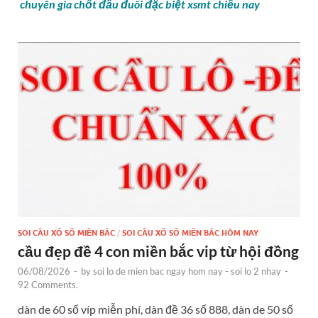
chuyên gia chốt đầu đuôi đặc biệt xsmt chiều nay
SOI CẦU XỔ SỐ MIỀN BẮC
/
SOI CẦU XỔ SỐ MIỀN BẮC HÔM NAY
cầu đẹp đề 4 con miền bắc vip từ hội đồng
06/08/2026
-
by
soi lo de mien bac ngay hom nay - soi lo 2 nhay
-
92 Comments.
dàn de 60 số víp miễn phí, dàn đề 36 số 888, dàn de 50 số