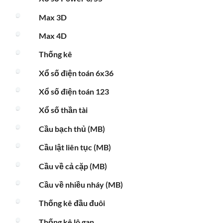
Max 3D
Max 4D
Thống kê
Xổ số điện toán 6x36
Xổ số điện toán 123
Xổ số thần tài
Cầu bạch thủ (MB)
Cầu lật liên tục (MB)
Cầu về cả cặp (MB)
Cầu về nhiều nháy (MB)
Thống kê đầu đuôi
Thống kê lô gan