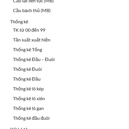
Cầu lật liên tục (MB)
Cầu bạch thủ (MB)
Thống kê
TK từ 00 đến 99
Tần suất xuất hiện
Thống kê Tổng
Thống kê Đầu – Đuôi
Thống kê Đuôi
Thống kê Đầu
Thống kê lô kép
Thống kê lô xiên
Thống kê lô gan
Thống kê đầu đuôi