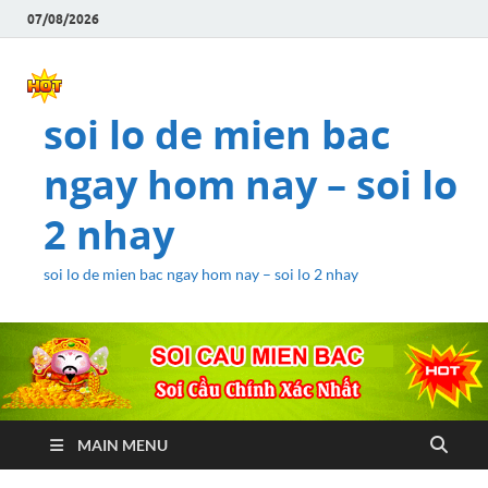
07/08/2026
soi lo de mien bac
ngay hom nay – soi lo
2 nhay
soi lo de mien bac ngay hom nay – soi lo 2 nhay
MAIN MENU