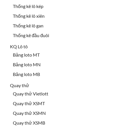
Thống kê lô kép
Thống kê lô xiên
Thống kê lô gan
Thống kê đầu đuôi
KQ Lô tô
Bảng loto MT
Bảng loto MN
Bảng loto MB
Quay thử
Quay thử Vietlott
Quay thử XSMT
Quay thử XSMN
Quay thử XSMB