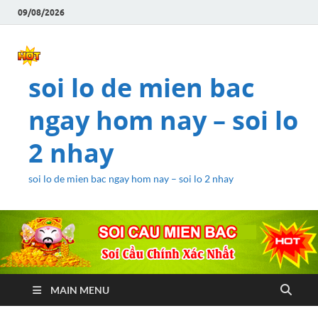
09/08/2026
soi lo de mien bac
ngay hom nay – soi lo
2 nhay
soi lo de mien bac ngay hom nay – soi lo 2 nhay
MAIN MENU