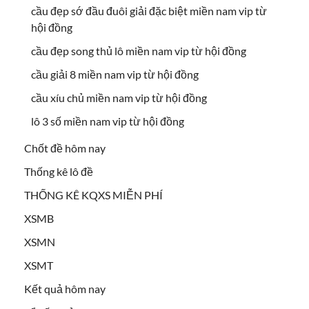
cầu đẹp sớ đầu đuôi giải đặc biệt miền nam vip từ
hội đồng
cầu đẹp song thủ lô miền nam vip từ hội đồng
cầu giải 8 miền nam vip từ hội đồng
cầu xíu chủ miền nam vip từ hội đồng
lô 3 số miền nam vip từ hội đồng
Chốt đề hôm nay
Thống kê lô đề
THỐNG KÊ KQXS MIỄN PHÍ
XSMB
XSMN
XSMT
Kết quả hôm nay