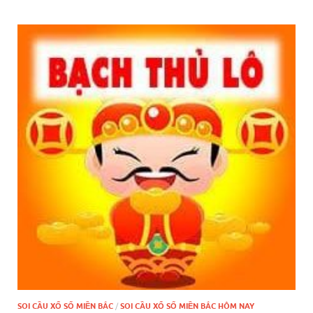
SOI CẦU XỔ SỐ MIỀN BẮC
/
SOI CẦU XỔ SỐ MIỀN BẮC HÔM NAY