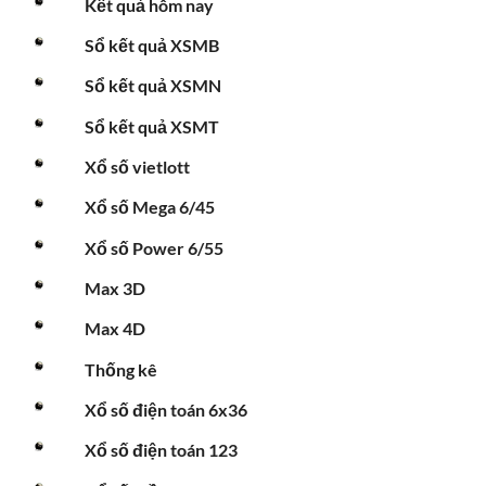
Kết quả hôm nay
Sổ kết quả XSMB
Sổ kết quả XSMN
Sổ kết quả XSMT
Xổ số vietlott
Xổ số Mega 6/45
Xổ số Power 6/55
Max 3D
Max 4D
Thống kê
Xổ số điện toán 6x36
Xổ số điện toán 123