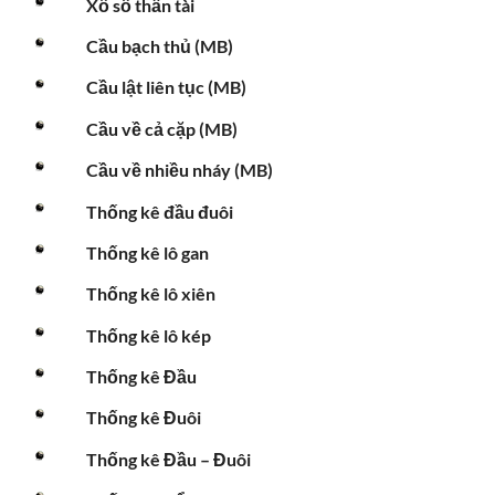
Xổ số thần tài
Cầu bạch thủ (MB)
Cầu lật liên tục (MB)
Cầu về cả cặp (MB)
Cầu về nhiều nháy (MB)
Thống kê đầu đuôi
Thống kê lô gan
Thống kê lô xiên
Thống kê lô kép
Thống kê Đầu
Thống kê Đuôi
Thống kê Đầu – Đuôi