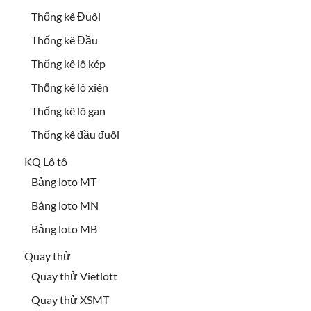
Thống kê Đuôi
Thống kê Đầu
Thống kê lô kép
Thống kê lô xiên
Thống kê lô gan
Thống kê đầu đuôi
KQ Lô tô
Bảng loto MT
Bảng loto MN
Bảng loto MB
Quay thử
Quay thử Vietlott
Quay thử XSMT