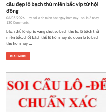
cầu đẹp lô bạch thủ miền bắc vip từ hội
đồng
06/08/2026
-
by
soi lo de mien bac ngay hom nay - soi lo 2 nhay
-
130 Comments.
bạch thủ lô vip, io vang chot so bach thu lo, lô bạch thủ
miền bắc, chốt bạch thủ lô hôm nay, du doan lo to bach
thu hom nay, …
READ MORE