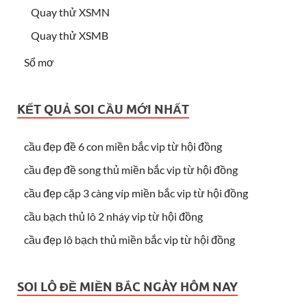
Quay thử XSMN
Quay thử XSMB
Sổ mơ
KẾT QUẢ SOI CẦU MỚI NHẤT
cầu đẹp đề 6 con miền bắc vip từ hội đồng
cầu đẹp đề song thủ miền bắc vip từ hội đồng
cầu đẹp cặp 3 càng víp miền bắc vip từ hội đồng
cầu bạch thủ lô 2 nháy vip từ hội đồng
cầu đẹp lô bạch thủ miền bắc vip từ hội đồng
SOI LÔ ĐỀ MIỀN BẮC NGÀY HÔM NAY