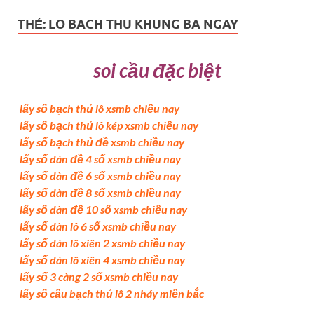
THẺ:
LO BACH THU KHUNG BA NGAY
soi cầu đặc biệt
lấy số bạch thủ lô xsmb chiều nay
lấy số bạch thủ lô kép xsmb chiều nay
lấy số bạch thủ đề xsmb chiều nay
lấy số dàn đề 4 số xsmb chiều nay
lấy số dàn đề 6 số xsmb chiều nay
lấy số dàn đề 8 số xsmb chiều nay
lấy số dàn đề 10 số xsmb chiều nay
lấy số dàn lô 6 số xsmb chiều nay
lấy số dàn lô xiên 2 xsmb chiều nay
lấy số dàn lô xiên 4 xsmb chiều nay
lấy số 3 càng 2 số xsmb chiều nay
lấy số cầu bạch thủ lô 2 nháy miền bắc