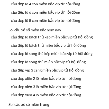
cầu đẹp lô 4 con miền bắc vip từ hội đồng
cầu đẹp lô 6 con miền bắc vip từ hội đồng
cầu đẹp lô 8 con miền bắc vip từ hội đồng
Soi cầu xổ số miền bắc hôm nay
cầu đẹp lô bạch thủ kép miền bắc vip từ hội đồng
cầu đẹp lô bạch thủ miền bắc vip từ hội đồng
cầu đẹp lô song thủ kép miền bắc vip từ hội đồng
cầu đẹp lô song thủ miền bắc vip từ hội đồng
cầu đẹp víp 3 càng miền bắc vip từ hội đồng
cầu đẹp xiên 2 lô miền bắc vip từ hội đồng
cầu đẹp xiên 3 lô miền bắc vip từ hội đồng
cầu đẹp xiên 4 lô miền bắc vip từ hội đồng
Soi cầu xổ số miền trung