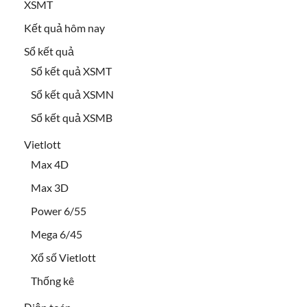
XSMT
Kết quả hôm nay
Sổ kết quả
Sổ kết quả XSMT
Sổ kết quả XSMN
Sổ kết quả XSMB
Vietlott
Max 4D
Max 3D
Power 6/55
Mega 6/45
Xổ số Vietlott
Thống kê