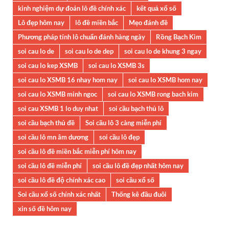
kinh nghiệm dự đoán lô đề chính xác
kết quả xổ số
Lô đẹp hôm nay
lô đề miền bắc
Mẹo đánh đề
Phương pháp tính lô chuẩn đánh hàng ngày
Rồng Bạch Kim
soi cau lo de
soi cau lo de dep
soi cau lo de khung 3 ngay
soi cau lo kep XSMB
soi cau lo XSMB 3s
soi cau lo XSMB 16 nhay hom nay
soi cau lo XSMB hom nay
soi cau lo XSMB minh ngoc
soi cau lo XSMB rong bach kim
soi cau XSMB 1 lo duy nhat
soi cầu bạch thủ lô
soi cầu bạch thủ đề
Soi cầu lô 3 càng miễn phí
soi cầu lô mn âm dương
soi cầu lô đẹp
soi cầu lô đề miền bắc miễn phí hôm nay
soi cầu lô đề miễn phí
soi cầu lô đề đẹp nhất hôm nay
soi cầu lô đề độ chính xác cao
soi cầu xổ số
Soi cầu xổ số chính xác nhất
Thống kê đầu đuôi
xin số đề hôm nay