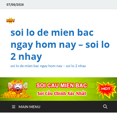
07/08/2026
soi lo de mien bac
ngay hom nay – soi lo
2 nhay
soi lo de mien bac ngay hom nay – soi lo 2 nhay
MAIN MENU