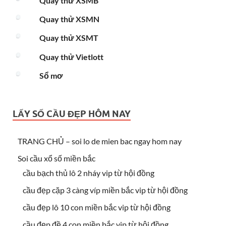
Quay thử XSMB
Quay thử XSMN
Quay thử XSMT
Quay thử Vietlott
Sổ mơ
LẤY SỐ CẦU ĐẸP HÔM NAY
TRANG CHỦ – soi lo de mien bac ngay hom nay
Soi cầu xổ số miền bắc
cầu bạch thủ lô 2 nháy vip từ hội đồng
cầu đẹp cặp 3 càng víp miền bắc vip từ hội đồng
cầu đẹp lô 10 con miền bắc vip từ hội đồng
cầu đẹp đề 4 con miền bắc vip từ hội đồng