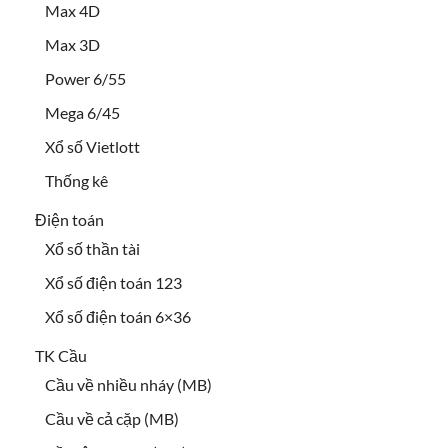
Max 4D
Max 3D
Power 6/55
Mega 6/45
Xổ số Vietlott
Thống kê
Điện toán
Xổ số thần tài
Xổ số điện toán 123
Xổ số điện toán 6×36
TK Cầu
Cầu về nhiều nháy (MB)
Cầu về cả cặp (MB)