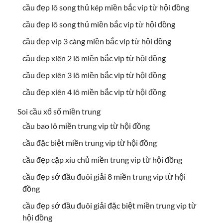
cầu đẹp lô song thủ kép miền bắc vip từ hội đồng
cầu đẹp lô song thủ miền bắc vip từ hội đồng
cầu đẹp víp 3 càng miền bắc vip từ hội đồng
cầu đẹp xiên 2 lô miền bắc vip từ hội đồng
cầu đẹp xiên 3 lô miền bắc vip từ hội đồng
cầu đẹp xiên 4 lô miền bắc vip từ hội đồng
Soi cầu xổ số miền trung
cầu bao lô miền trung vip từ hội đồng
cầu đặc biệt miền trung vip từ hội đồng
cầu đẹp cặp xíu chủ miền trung vip từ hội đồng
cầu đẹp sớ đầu đuôi giải 8 miền trung vip từ hội
đồng
cầu đẹp sớ đầu đuôi giải đặc biệt miền trung vip từ
hội đồng