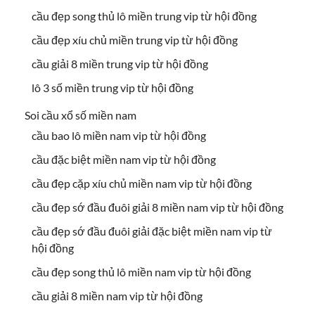
cầu đẹp song thủ lô miền trung vip từ hội đồng
cầu đẹp xíu chủ miền trung vip từ hội đồng
cầu giải 8 miền trung vip từ hội đồng
lô 3 số miền trung vip từ hội đồng
Soi cầu xổ số miền nam
cầu bao lô miền nam vip từ hội đồng
cầu đặc biệt miền nam vip từ hội đồng
cầu đẹp cặp xíu chủ miền nam vip từ hội đồng
cầu đẹp sớ đầu đuôi giải 8 miền nam vip từ hội đồng
cầu đẹp sớ đầu đuôi giải đặc biệt miền nam vip từ
hội đồng
cầu đẹp song thủ lô miền nam vip từ hội đồng
cầu giải 8 miền nam vip từ hội đồng