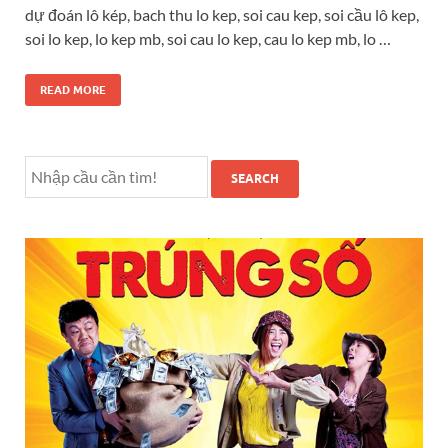
dự đoán lô kép, bach thu lo kep, soi cau kep, soi cầu lô kep,
soi lo kep, lo kep mb, soi cau lo kep, cau lo kep mb, lo …
READ MORE
SEARCH