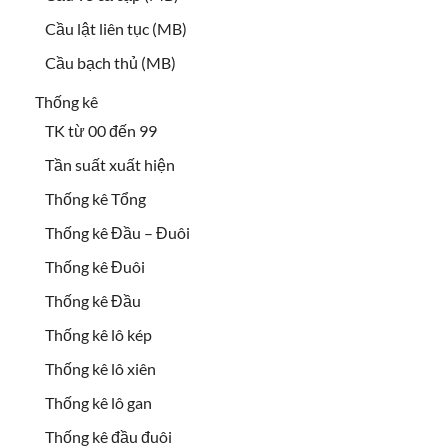
Cầu lật liên tục (MB)
Cầu bạch thủ (MB)
Thống kê
TK từ 00 đến 99
Tần suất xuất hiện
Thống kê Tổng
Thống kê Đầu – Đuôi
Thống kê Đuôi
Thống kê Đầu
Thống kê lô kép
Thống kê lô xiên
Thống kê lô gan
Thống kê đầu đuôi