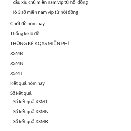
cầu xíu chủ miền nam vip từ hội đồng
lô 3 số miền nam vip từ hội đồng
Chốt đề hôm nay
Thống kê lô đề
THỐNG KÊ KQXS MIỄN PHÍ
XSMB
XSMN
XSMT
Kết quả hôm nay
Sổ kết quả
Sổ kết quả XSMT
Sổ kết quả XSMN
Sổ kết quả XSMB