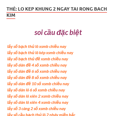
THẺ:
LO KEP KHUNG 2 NGAY TAI RONG BACH
KIM
soi cầu đặc biệt
lấy số bạch thủ lô xsmb chiều nay
lấy số bạch thủ lô kép xsmb chiều nay
lấy số bạch thủ đề xsmb chiều nay
lấy số dàn đề 4 số xsmb chiều nay
lấy số dàn đề 6 số xsmb chiều nay
lấy số dàn đề 8 số xsmb chiều nay
lấy số dàn đề 10 số xsmb chiều nay
lấy số dàn lô 6 số xsmb chiều nay
lấy số dàn lô xiên 2 xsmb chiều nay
lấy số dàn lô xiên 4 xsmb chiều nay
lấy số 3 càng 2 số xsmb chiều nay
lấy số cầu bạch thủ lô 2 nháy miền bắc