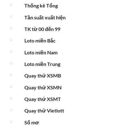
Thống kê Tổng
Tần suất xuất hiện
TK từ 00 đến 99
Loto miền Bắc
Loto miền Nam
Loto miền Trung
Quay thử XSMB
Quay thử XSMN
Quay thử XSMT
Quay thử Vietlott
Sổ mơ