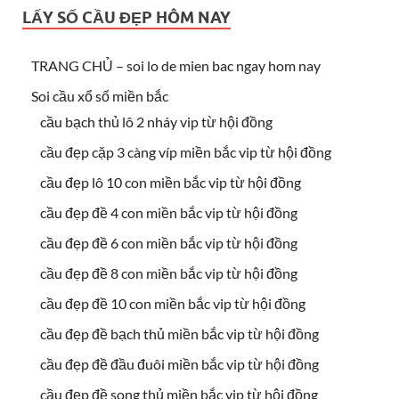
LẤY SỐ CẦU ĐẸP HÔM NAY
TRANG CHỦ – soi lo de mien bac ngay hom nay
Soi cầu xổ số miền bắc
cầu bạch thủ lô 2 nháy vip từ hội đồng
cầu đẹp cặp 3 càng víp miền bắc vip từ hội đồng
cầu đẹp lô 10 con miền bắc vip từ hội đồng
cầu đẹp đề 4 con miền bắc vip từ hội đồng
cầu đẹp đề 6 con miền bắc vip từ hội đồng
cầu đẹp đề 8 con miền bắc vip từ hội đồng
cầu đẹp đề 10 con miền bắc vip từ hội đồng
cầu đẹp đề bạch thủ miền bắc vip từ hội đồng
cầu đẹp đề đầu đuôi miền bắc vip từ hội đồng
cầu đẹp đề song thủ miền bắc vip từ hội đồng