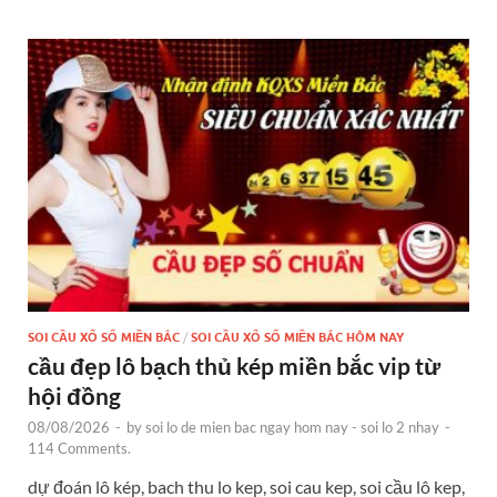
SOI CẦU XỔ SỐ MIỀN BẮC
/
SOI CẦU XỔ SỐ MIỀN BẮC HÔM NAY
cầu đẹp lô bạch thủ kép miền bắc vip từ
hội đồng
08/08/2026
-
by
soi lo de mien bac ngay hom nay - soi lo 2 nhay
-
114 Comments.
dự đoán lô kép, bach thu lo kep, soi cau kep, soi cầu lô kep,