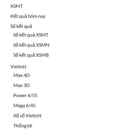
XSMT
Kết quả hôm nay
Sổ kết quả
Sổ kết quả XSMT
Sổ kết quả XSMN
Sổ kết quả XSMB
Vietlott
Max 4D
Max 3D
Power 6/55
Mega 6/45
Xổ số Vietlott
Thống kê