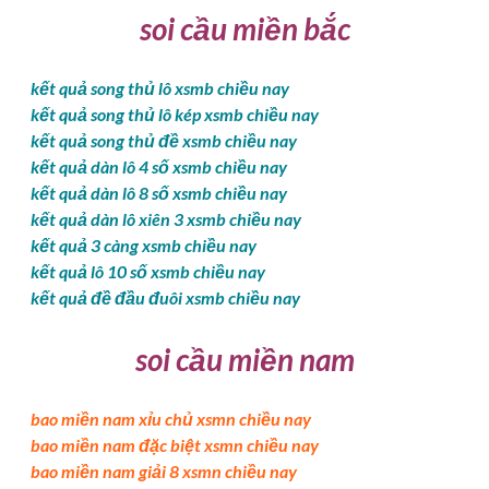
soi cầu miền bắc
kết quả song thủ lô xsmb chiều nay
kết quả song thủ lô kép xsmb chiều nay
kết quả song thủ đề xsmb chiều nay
kết quả dàn lô 4 số xsmb chiều nay
kết quả dàn lô 8 số xsmb chiều nay
kết quả dàn lô xiên 3 xsmb chiều nay
kết quả 3 càng xsmb chiều nay
kết quả lô 10 số xsmb chiều nay
kết quả đề đầu đuôi xsmb chiều nay
soi cầu miền nam
bao miền nam xỉu chủ xsmn chiều nay
bao miền nam đặc biệt xsmn chiều nay
bao miền nam giải 8 xsmn chiều nay