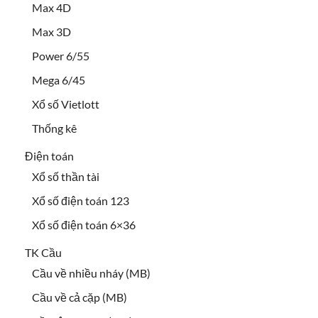
Max 4D
Max 3D
Power 6/55
Mega 6/45
Xổ số Vietlott
Thống kê
Điện toán
Xổ số thần tài
Xổ số điện toán 123
Xổ số điện toán 6×36
TK Cầu
Cầu về nhiều nháy (MB)
Cầu về cả cặp (MB)