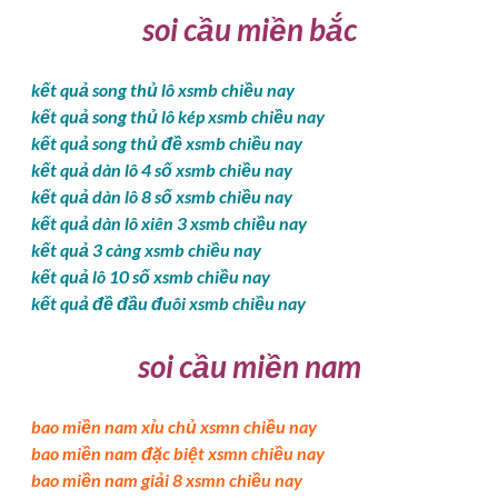
soi cầu miền bắc
kết quả song thủ lô xsmb chiều nay
kết quả song thủ lô kép xsmb chiều nay
kết quả song thủ đề xsmb chiều nay
kết quả dàn lô 4 số xsmb chiều nay
kết quả dàn lô 8 số xsmb chiều nay
kết quả dàn lô xiên 3 xsmb chiều nay
kết quả 3 càng xsmb chiều nay
kết quả lô 10 số xsmb chiều nay
kết quả đề đầu đuôi xsmb chiều nay
soi cầu miền nam
bao miền nam xỉu chủ xsmn chiều nay
bao miền nam đặc biệt xsmn chiều nay
bao miền nam giải 8 xsmn chiều nay