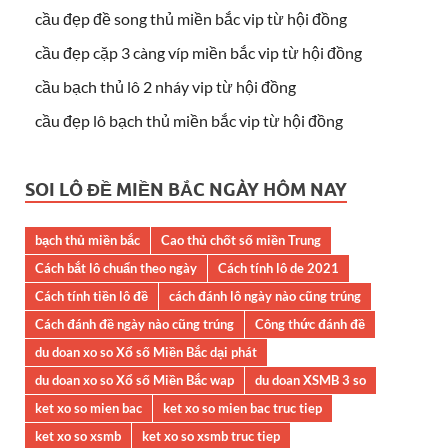
cầu đẹp đề song thủ miền bắc vip từ hội đồng
cầu đẹp cặp 3 càng víp miền bắc vip từ hội đồng
cầu bạch thủ lô 2 nháy vip từ hội đồng
cầu đẹp lô bạch thủ miền bắc vip từ hội đồng
SOI LÔ ĐỀ MIỀN BẮC NGÀY HÔM NAY
bạch thủ miền bắc
Cao thủ chốt số miền Trung
Cách bắt lô chuẩn theo ngày
Cách tính lô de 2021
Cách tính tiền lô đề
cách đánh lô ngày nào cũng trúng
Cách đánh đề ngày nào cũng trúng
Công thức đánh đề
du doan xo so Xổ số Miền Bắc dại phát
du doan xo so Xổ số Miền Bắc wap
du doan XSMB 3 so
ket xo so mien bac
ket xo so mien bac truc tiep
ket xo so xsmb
ket xo so xsmb truc tiep