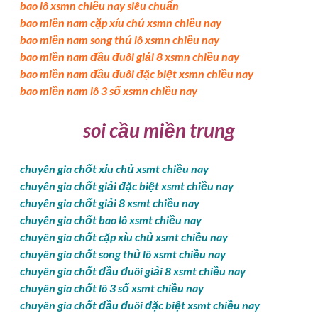
bao lô xsmn chiều nay siêu chuẩn
bao miền nam cặp xỉu chủ xsmn chiều nay
bao miền nam song thủ lô xsmn chiều nay
bao miền nam đầu đuôi giải 8 xsmn chiều nay
bao miền nam đầu đuôi đặc biệt xsmn chiều nay
bao miền nam lô 3 số xsmn chiều nay
soi cầu miền trung
chuyên gia chốt xỉu chủ xsmt chiều nay
chuyên gia chốt giải đặc biệt xsmt chiều nay
chuyên gia chốt giải 8 xsmt chiều nay
chuyên gia chốt bao lô xsmt chiều nay
chuyên gia chốt cặp xỉu chủ xsmt chiều nay
chuyên gia chốt song thủ lô xsmt chiều nay
chuyên gia chốt đầu đuôi giải 8 xsmt chiều nay
chuyên gia chốt lô 3 số xsmt chiều nay
chuyên gia chốt đầu đuôi đặc biệt xsmt chiều nay