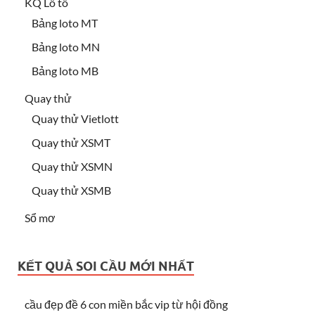
KQ Lô tô
Bảng loto MT
Bảng loto MN
Bảng loto MB
Quay thử
Quay thử Vietlott
Quay thử XSMT
Quay thử XSMN
Quay thử XSMB
Sổ mơ
KẾT QUẢ SOI CẦU MỚI NHẤT
cầu đẹp đề 6 con miền bắc vip từ hội đồng