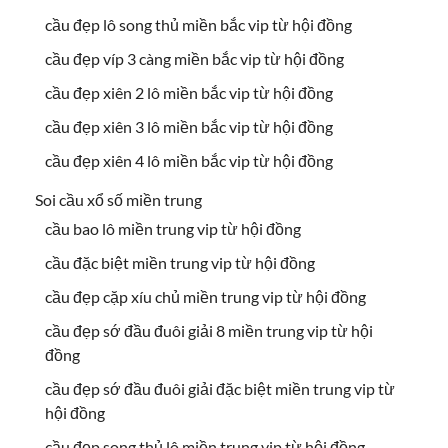
cầu đẹp lô song thủ miền bắc vip từ hội đồng
cầu đẹp víp 3 càng miền bắc vip từ hội đồng
cầu đẹp xiên 2 lô miền bắc vip từ hội đồng
cầu đẹp xiên 3 lô miền bắc vip từ hội đồng
cầu đẹp xiên 4 lô miền bắc vip từ hội đồng
Soi cầu xổ số miền trung
cầu bao lô miền trung vip từ hội đồng
cầu đặc biệt miền trung vip từ hội đồng
cầu đẹp cặp xíu chủ miền trung vip từ hội đồng
cầu đẹp sớ đầu đuôi giải 8 miền trung vip từ hội
đồng
cầu đẹp sớ đầu đuôi giải đặc biệt miền trung vip từ
hội đồng
cầu đẹp song thủ lô miền trung vip từ hội đồng