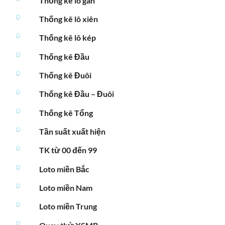
Thống kê lô gan
Thống kê lô xiên
Thống kê lô kép
Thống kê Đầu
Thống kê Đuôi
Thống kê Đầu – Đuôi
Thống kê Tổng
Tần suất xuất hiện
TK từ 00 đến 99
Loto miền Bắc
Loto miền Nam
Loto miền Trung