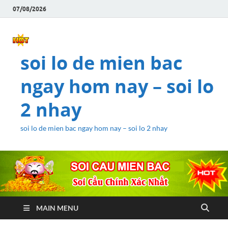
07/08/2026
soi lo de mien bac
ngay hom nay – soi lo
2 nhay
soi lo de mien bac ngay hom nay – soi lo 2 nhay
MAIN MENU