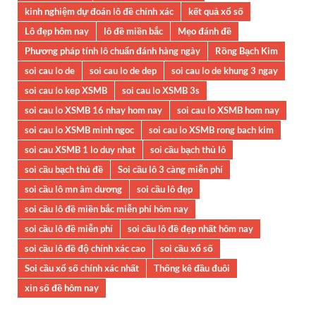
kinh nghiệm dự đoán lô đề chính xác
kết quả xổ số
Lô đẹp hôm nay
lô đề miền bắc
Mẹo đánh đề
Phương pháp tính lô chuẩn đánh hàng ngày
Rồng Bạch Kim
soi cau lo de
soi cau lo de dep
soi cau lo de khung 3 ngay
soi cau lo kep XSMB
soi cau lo XSMB 3s
soi cau lo XSMB 16 nhay hom nay
soi cau lo XSMB hom nay
soi cau lo XSMB minh ngoc
soi cau lo XSMB rong bach kim
soi cau XSMB 1 lo duy nhat
soi cầu bạch thủ lô
soi cầu bạch thủ đề
Soi cầu lô 3 càng miễn phí
soi cầu lô mn âm dương
soi cầu lô đẹp
soi cầu lô đề miền bắc miễn phí hôm nay
soi cầu lô đề miễn phí
soi cầu lô đề đẹp nhất hôm nay
soi cầu lô đề độ chính xác cao
soi cầu xổ số
Soi cầu xổ số chính xác nhất
Thống kê đầu đuôi
xin số đề hôm nay