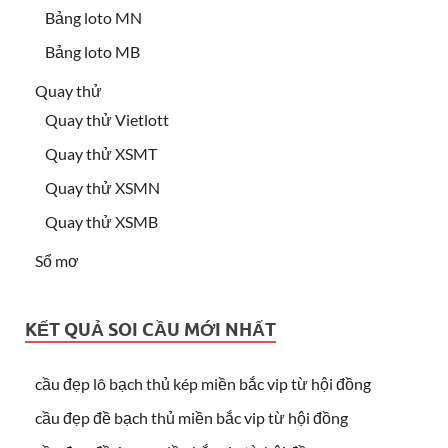
Bảng loto MN
Bảng loto MB
Quay thử
Quay thử Vietlott
Quay thử XSMT
Quay thử XSMN
Quay thử XSMB
Sổ mơ
KẾT QUẢ SOI CẦU MỚI NHẤT
cầu đẹp lô bạch thủ kép miền bắc vip từ hội đồng
cầu đẹp đề bạch thủ miền bắc vip từ hội đồng