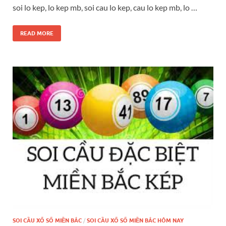
soi lo kep, lo kep mb, soi cau lo kep, cau lo kep mb, lo …
READ MORE
SOI CẦU XỔ SỐ MIỀN BẮC
/
SOI CẦU XỔ SỐ MIỀN BẮC HÔM NAY