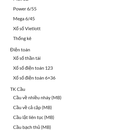
Power 6/55
Mega 6/45
Xổ số Vietlott
Thống kê
Điện toán
Xổ số thần tài
Xổ số điện toán 123
Xổ số điện toán 6×36
TK Cầu
Cầu về nhiều nháy (MB)
Cầu về cả cặp (MB)
Cầu lật liên tục (MB)
Cầu bạch thủ (MB)