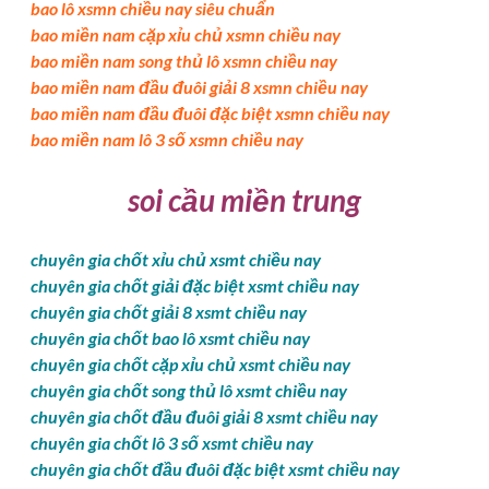
bao lô xsmn chiều nay siêu chuẩn
bao miền nam cặp xỉu chủ xsmn chiều nay
bao miền nam song thủ lô xsmn chiều nay
bao miền nam đầu đuôi giải 8 xsmn chiều nay
bao miền nam đầu đuôi đặc biệt xsmn chiều nay
bao miền nam lô 3 số xsmn chiều nay
soi cầu miền trung
chuyên gia chốt xỉu chủ xsmt chiều nay
chuyên gia chốt giải đặc biệt xsmt chiều nay
chuyên gia chốt giải 8 xsmt chiều nay
chuyên gia chốt bao lô xsmt chiều nay
chuyên gia chốt cặp xỉu chủ xsmt chiều nay
chuyên gia chốt song thủ lô xsmt chiều nay
chuyên gia chốt đầu đuôi giải 8 xsmt chiều nay
chuyên gia chốt lô 3 số xsmt chiều nay
chuyên gia chốt đầu đuôi đặc biệt xsmt chiều nay