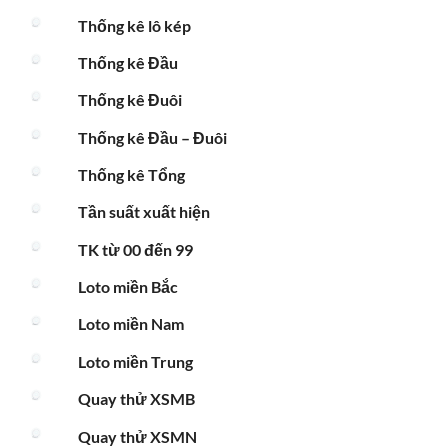
Thống kê lô kép
Thống kê Đầu
Thống kê Đuôi
Thống kê Đầu – Đuôi
Thống kê Tổng
Tần suất xuất hiện
TK từ 00 đến 99
Loto miền Bắc
Loto miền Nam
Loto miền Trung
Quay thử XSMB
Quay thử XSMN