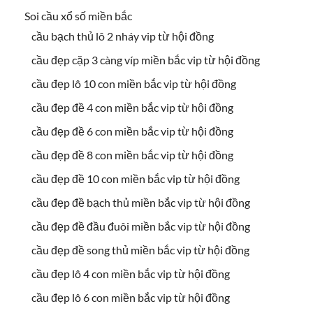
Soi cầu xổ số miền bắc
cầu bạch thủ lô 2 nháy vip từ hội đồng
cầu đẹp cặp 3 càng víp miền bắc vip từ hội đồng
cầu đẹp lô 10 con miền bắc vip từ hội đồng
cầu đẹp đề 4 con miền bắc vip từ hội đồng
cầu đẹp đề 6 con miền bắc vip từ hội đồng
cầu đẹp đề 8 con miền bắc vip từ hội đồng
cầu đẹp đề 10 con miền bắc vip từ hội đồng
cầu đẹp đề bạch thủ miền bắc vip từ hội đồng
cầu đẹp đề đầu đuôi miền bắc vip từ hội đồng
cầu đẹp đề song thủ miền bắc vip từ hội đồng
cầu đẹp lô 4 con miền bắc vip từ hội đồng
cầu đẹp lô 6 con miền bắc vip từ hội đồng