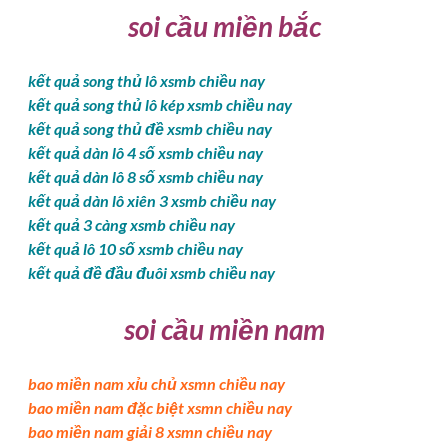
soi cầu miền bắc
kết quả song thủ lô xsmb chiều nay
kết quả song thủ lô kép xsmb chiều nay
kết quả song thủ đề xsmb chiều nay
kết quả dàn lô 4 số xsmb chiều nay
kết quả dàn lô 8 số xsmb chiều nay
kết quả dàn lô xiên 3 xsmb chiều nay
kết quả 3 càng xsmb chiều nay
kết quả lô 10 số xsmb chiều nay
kết quả đề đầu đuôi xsmb chiều nay
soi cầu miền nam
bao miền nam xỉu chủ xsmn chiều nay
bao miền nam đặc biệt xsmn chiều nay
bao miền nam giải 8 xsmn chiều nay