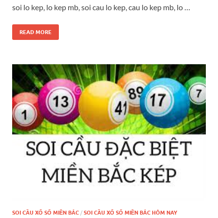
soi lo kep, lo kep mb, soi cau lo kep, cau lo kep mb, lo …
READ MORE
SOI CẦU XỔ SỐ MIỀN BẮC
/
SOI CẦU XỔ SỐ MIỀN BẮC HÔM NAY