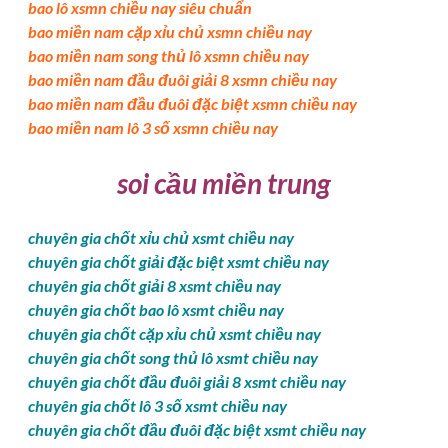
bao lô xsmn chiều nay siêu chuẩn
bao miền nam cặp xỉu chủ xsmn chiều nay
bao miền nam song thủ lô xsmn chiều nay
bao miền nam đầu đuôi giải 8 xsmn chiều nay
bao miền nam đầu đuôi đặc biệt xsmn chiều nay
bao miền nam lô 3 số xsmn chiều nay
soi cầu miền trung
chuyên gia chốt xỉu chủ xsmt chiều nay
chuyên gia chốt giải đặc biệt xsmt chiều nay
chuyên gia chốt giải 8 xsmt chiều nay
chuyên gia chốt bao lô xsmt chiều nay
chuyên gia chốt cặp xỉu chủ xsmt chiều nay
chuyên gia chốt song thủ lô xsmt chiều nay
chuyên gia chốt đầu đuôi giải 8 xsmt chiều nay
chuyên gia chốt lô 3 số xsmt chiều nay
chuyên gia chốt đầu đuôi đặc biệt xsmt chiều nay