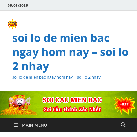
06/08/2026
soi lo de mien bac
ngay hom nay – soi lo
2 nhay
soi lo de mien bac ngay hom nay – soi lo 2 nhay
MAIN MENU