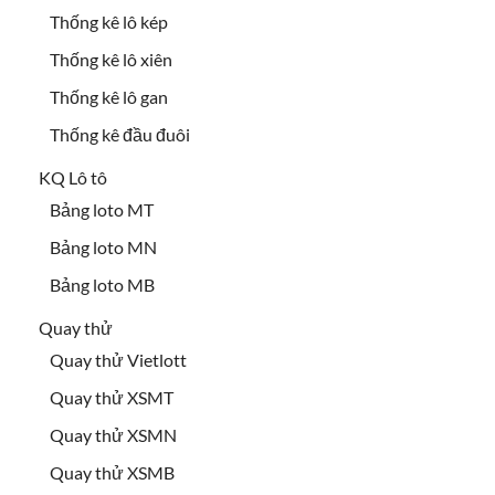
Thống kê lô kép
Thống kê lô xiên
Thống kê lô gan
Thống kê đầu đuôi
KQ Lô tô
Bảng loto MT
Bảng loto MN
Bảng loto MB
Quay thử
Quay thử Vietlott
Quay thử XSMT
Quay thử XSMN
Quay thử XSMB