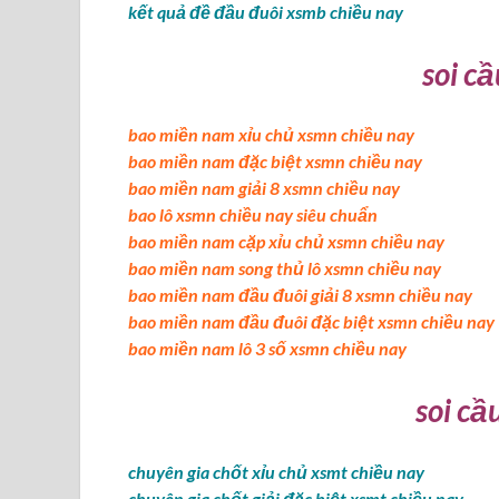
kết quả đề đầu đuôi xsmb chiều nay
soi c
bao miền nam xỉu chủ xsmn chiều nay
bao miền nam đặc biệt xsmn chiều nay
bao miền nam giải 8 xsmn chiều nay
bao lô xsmn chiều nay siêu chuẩn
bao miền nam cặp xỉu chủ xsmn chiều nay
bao miền nam song thủ lô xsmn chiều nay
bao miền nam đầu đuôi giải 8 xsmn chiều nay
bao miền nam đầu đuôi đặc biệt xsmn chiều nay
bao miền nam lô 3 số xsmn chiều nay
soi cầ
chuyên gia chốt xỉu chủ xsmt chiều nay
chuyên gia chốt giải đặc biệt xsmt chiều nay