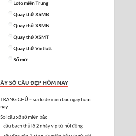
Loto miền Trung
Quay thử XSMB
Quay thử XSMN
Quay thử XSMT
Quay thử Vietlott
Sổ mơ
LẤY SỐ CẦU ĐẸP HÔM NAY
TRANG CHỦ – soi lo de mien bac ngay hom
nay
Soi cầu xổ số miền bắc
cầu bạch thủ lô 2 nháy vip từ hội đồng
cầu đẹp cặp 3 càng víp miền bắc vip từ hội