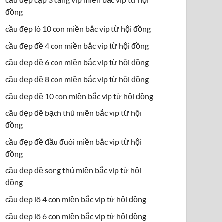
đồng
cầu đẹp lô 10 con miền bắc vip từ hội đồng
cầu đẹp đề 4 con miền bắc vip từ hội đồng
cầu đẹp đề 6 con miền bắc vip từ hội đồng
cầu đẹp đề 8 con miền bắc vip từ hội đồng
cầu đẹp đề 10 con miền bắc vip từ hội đồng
cầu đẹp đề bạch thủ miền bắc vip từ hội
đồng
cầu đẹp đề đầu đuôi miền bắc vip từ hội
đồng
cầu đẹp đề song thủ miền bắc vip từ hội
đồng
cầu đẹp lô 4 con miền bắc vip từ hội đồng
cầu đẹp lô 6 con miền bắc vip từ hội đồng