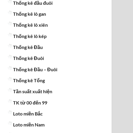
Thống kê đầu đuôi
Thống kê lô gan
Thống kê lô xiên
Thống kê lô kép
Thống kê Đầu
Thống kê Đuôi
Thống kê Đầu – Đuôi
Thống kê Tổng
Tần suất xuất hiện
TK từ 00 đến 99
Loto miền Bắc
Loto miền Nam