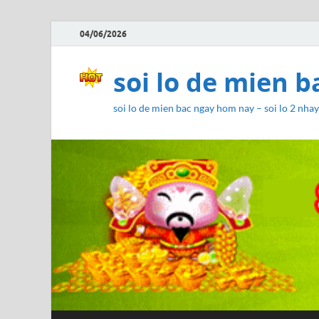
04/06/2026
soi lo de mien b
soi lo de mien bac ngay hom nay – soi lo 2 nhay