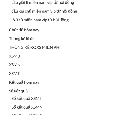
cầu giải 8 miền nam vip từ hội đồng
cầu xíu chủ miền nam vip từ hội đồng
lô 3 số miền nam vip từ hội đồng
Chốt đề hôm nay
Thống kê lô đề
THỐNG KÊ KQXS MIỄN PHÍ
XSMB
XSMN
XSMT
Kết quả hôm nay
Sổ kết quả
Sổ kết quả XSMT
Sổ kết quả XSMN