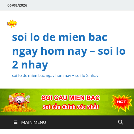
06/08/2026
soi lo de mien bac
ngay hom nay – soi lo
2 nhay
soi lo de mien bac ngay hom nay – soi lo 2 nhay
MAIN MENU