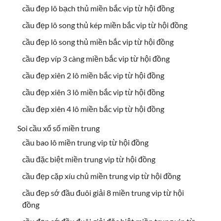
cầu đẹp lô bạch thủ miền bắc vip từ hội đồng
cầu đẹp lô song thủ kép miền bắc vip từ hội đồng
cầu đẹp lô song thủ miền bắc vip từ hội đồng
cầu đẹp víp 3 càng miền bắc vip từ hội đồng
cầu đẹp xiên 2 lô miền bắc vip từ hội đồng
cầu đẹp xiên 3 lô miền bắc vip từ hội đồng
cầu đẹp xiên 4 lô miền bắc vip từ hội đồng
Soi cầu xổ số miền trung
cầu bao lô miền trung vip từ hội đồng
cầu đặc biệt miền trung vip từ hội đồng
cầu đẹp cặp xíu chủ miền trung vip từ hội đồng
cầu đẹp sớ đầu đuôi giải 8 miền trung vip từ hội
đồng