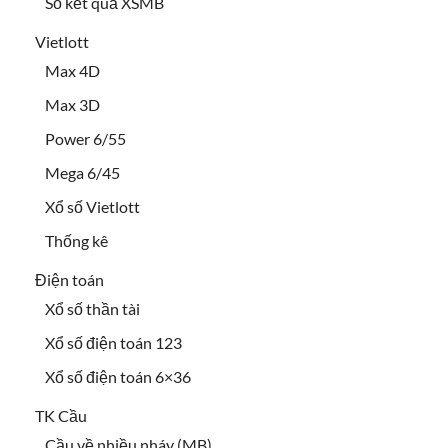
Sổ kết quả XSMB
Vietlott
Max 4D
Max 3D
Power 6/55
Mega 6/45
Xổ số Vietlott
Thống kê
Điện toán
Xổ số thần tài
Xổ số điện toán 123
Xổ số điện toán 6×36
TK Cầu
Cầu về nhiều nháy (MB)