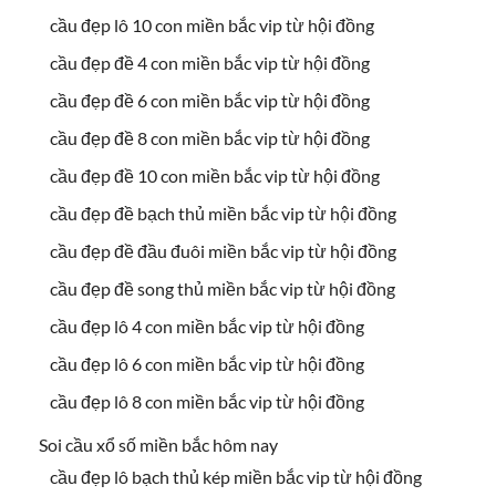
cầu đẹp lô 10 con miền bắc vip từ hội đồng
cầu đẹp đề 4 con miền bắc vip từ hội đồng
cầu đẹp đề 6 con miền bắc vip từ hội đồng
cầu đẹp đề 8 con miền bắc vip từ hội đồng
cầu đẹp đề 10 con miền bắc vip từ hội đồng
cầu đẹp đề bạch thủ miền bắc vip từ hội đồng
cầu đẹp đề đầu đuôi miền bắc vip từ hội đồng
cầu đẹp đề song thủ miền bắc vip từ hội đồng
cầu đẹp lô 4 con miền bắc vip từ hội đồng
cầu đẹp lô 6 con miền bắc vip từ hội đồng
cầu đẹp lô 8 con miền bắc vip từ hội đồng
Soi cầu xổ số miền bắc hôm nay
cầu đẹp lô bạch thủ kép miền bắc vip từ hội đồng