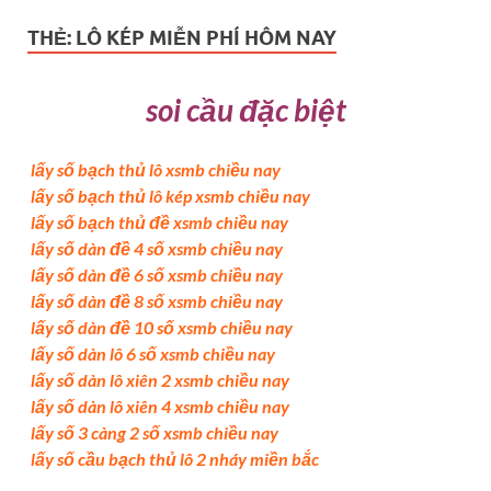
THẺ:
LÔ KÉP MIỄN PHÍ HÔM NAY
soi cầu đặc biệt
lấy số bạch thủ lô xsmb chiều nay
lấy số bạch thủ lô kép xsmb chiều nay
lấy số bạch thủ đề xsmb chiều nay
lấy số dàn đề 4 số xsmb chiều nay
lấy số dàn đề 6 số xsmb chiều nay
lấy số dàn đề 8 số xsmb chiều nay
lấy số dàn đề 10 số xsmb chiều nay
lấy số dàn lô 6 số xsmb chiều nay
lấy số dàn lô xiên 2 xsmb chiều nay
lấy số dàn lô xiên 4 xsmb chiều nay
lấy số 3 càng 2 số xsmb chiều nay
lấy số cầu bạch thủ lô 2 nháy miền bắc