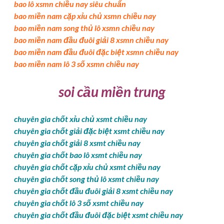
bao lô xsmn chiều nay siêu chuẩn
bao miền nam cặp xỉu chủ xsmn chiều nay
bao miền nam song thủ lô xsmn chiều nay
bao miền nam đầu đuôi giải 8 xsmn chiều nay
bao miền nam đầu đuôi đặc biệt xsmn chiều nay
bao miền nam lô 3 số xsmn chiều nay
soi cầu miền trung
chuyên gia chốt xỉu chủ xsmt chiều nay
chuyên gia chốt giải đặc biệt xsmt chiều nay
chuyên gia chốt giải 8 xsmt chiều nay
chuyên gia chốt bao lô xsmt chiều nay
chuyên gia chốt cặp xỉu chủ xsmt chiều nay
chuyên gia chốt song thủ lô xsmt chiều nay
chuyên gia chốt đầu đuôi giải 8 xsmt chiều nay
chuyên gia chốt lô 3 số xsmt chiều nay
chuyên gia chốt đầu đuôi đặc biệt xsmt chiều nay