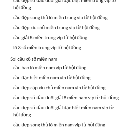
cầu đẹp sớ đầu đuôi giải đặc biệt miền trung vip từ
hội đồng
cầu đẹp song thủ lô miền trung vip từ hội đồng
cầu đẹp xíu chủ miền trung vip từ hội đồng
cầu giải 8 miền trung vip từ hội đồng
lô 3 số miền trung vip từ hội đồng
Soi cầu xổ số miền nam
cầu bao lô miền nam vip từ hội đồng
cầu đặc biệt miền nam vip từ hội đồng
cầu đẹp cặp xíu chủ miền nam vip từ hội đồng
cầu đẹp sớ đầu đuôi giải 8 miền nam vip từ hội đồng
cầu đẹp sớ đầu đuôi giải đặc biệt miền nam vip từ
hội đồng
cầu đẹp song thủ lô miền nam vip từ hội đồng