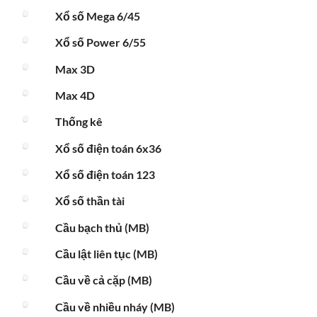
Xổ số Mega 6/45
Xổ số Power 6/55
Max 3D
Max 4D
Thống kê
Xổ số điện toán 6x36
Xổ số điện toán 123
Xổ số thần tài
Cầu bạch thủ (MB)
Cầu lật liên tục (MB)
Cầu về cả cặp (MB)
Cầu về nhiều nháy (MB)