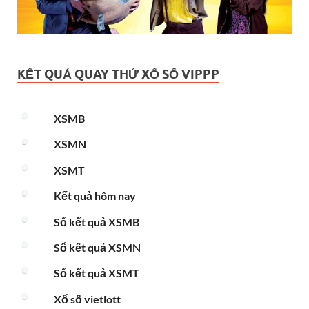
KẾT QUẢ QUAY THỬ XỔ SỐ VIPPP
XSMB
XSMN
XSMT
Kết quả hôm nay
Sổ kết quả XSMB
Sổ kết quả XSMN
Sổ kết quả XSMT
Xổ số vietlott