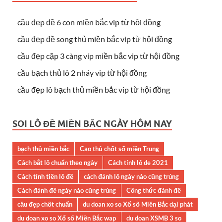
cầu đẹp đề 6 con miền bắc vip từ hội đồng
cầu đẹp đề song thủ miền bắc vip từ hội đồng
cầu đẹp cặp 3 càng víp miền bắc vip từ hội đồng
cầu bạch thủ lô 2 nháy vip từ hội đồng
cầu đẹp lô bạch thủ miền bắc vip từ hội đồng
SOI LÔ ĐỀ MIỀN BẮC NGÀY HÔM NAY
bạch thủ miền bắc
Cao thủ chốt số miền Trung
Cách bắt lô chuẩn theo ngày
Cách tính lô de 2021
Cách tính tiền lô đề
cách đánh lô ngày nào cũng trúng
Cách đánh đề ngày nào cũng trúng
Công thức đánh đề
cầu đẹp chốt chuẩn
du doan xo so Xổ số Miền Bắc dại phát
du doan xo so Xổ số Miền Bắc wap
du doan XSMB 3 so