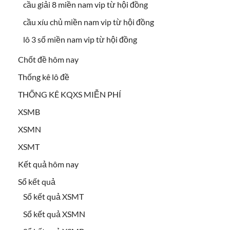
cầu giải 8 miền nam vip từ hội đồng
cầu xíu chủ miền nam vip từ hội đồng
lô 3 số miền nam vip từ hội đồng
Chốt đề hôm nay
Thống kê lô đề
THỐNG KÊ KQXS MIỄN PHÍ
XSMB
XSMN
XSMT
Kết quả hôm nay
Sổ kết quả
Sổ kết quả XSMT
Sổ kết quả XSMN