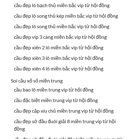
cầu đẹp lô bạch thủ miền bắc vip từ hội đồng
cầu đẹp lô song thủ kép miền bắc vip từ hội đồng
cầu đẹp lô song thủ miền bắc vip từ hội đồng
cầu đẹp víp 3 càng miền bắc vip từ hội đồng
cầu đẹp xiên 2 lô miền bắc vip từ hội đồng
cầu đẹp xiên 3 lô miền bắc vip từ hội đồng
cầu đẹp xiên 4 lô miền bắc vip từ hội đồng
Soi cầu xổ số miền trung
cầu bao lô miền trung vip từ hội đồng
cầu đặc biệt miền trung vip từ hội đồng
cầu đẹp cặp xíu chủ miền trung vip từ hội đồng
cầu đẹp sớ đầu đuôi giải 8 miền trung vip từ hội
đồng