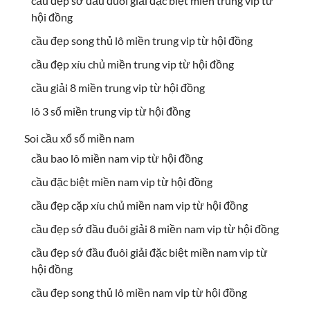
cầu đẹp sớ đầu đuôi giải đặc biệt miền trung vip từ
hội đồng
cầu đẹp song thủ lô miền trung vip từ hội đồng
cầu đẹp xíu chủ miền trung vip từ hội đồng
cầu giải 8 miền trung vip từ hội đồng
lô 3 số miền trung vip từ hội đồng
Soi cầu xổ số miền nam
cầu bao lô miền nam vip từ hội đồng
cầu đặc biệt miền nam vip từ hội đồng
cầu đẹp cặp xíu chủ miền nam vip từ hội đồng
cầu đẹp sớ đầu đuôi giải 8 miền nam vip từ hội đồng
cầu đẹp sớ đầu đuôi giải đặc biệt miền nam vip từ
hội đồng
cầu đẹp song thủ lô miền nam vip từ hội đồng