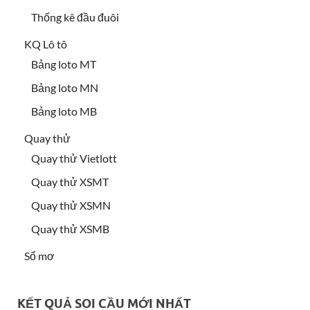
Thống kê đầu đuôi
KQ Lô tô
Bảng loto MT
Bảng loto MN
Bảng loto MB
Quay thử
Quay thử Vietlott
Quay thử XSMT
Quay thử XSMN
Quay thử XSMB
Sổ mơ
KẾT QUẢ SOI CẦU MỚI NHẤT