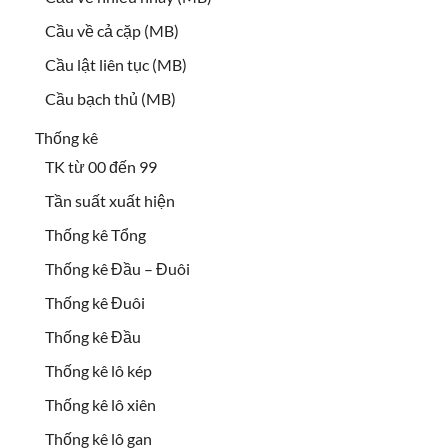
Cầu về cả cặp (MB)
Cầu lật liên tục (MB)
Cầu bạch thủ (MB)
Thống kê
TK từ 00 đến 99
Tần suất xuất hiện
Thống kê Tổng
Thống kê Đầu – Đuôi
Thống kê Đuôi
Thống kê Đầu
Thống kê lô kép
Thống kê lô xiên
Thống kê lô gan