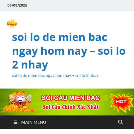
08/08/2026
soi lo de mien bac
ngay hom nay – soi lo
2 nhay
soi lo de mien bac ngay hom nay – soi lo 2 nhay
MAIN MENU