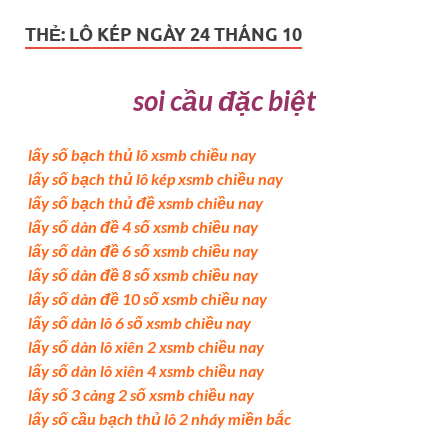
THẺ:
LÔ KÉP NGÀY 24 THÁNG 10
soi cầu đặc biệt
lấy số bạch thủ lô xsmb chiều nay
lấy số bạch thủ lô kép xsmb chiều nay
lấy số bạch thủ đề xsmb chiều nay
lấy số dàn đề 4 số xsmb chiều nay
lấy số dàn đề 6 số xsmb chiều nay
lấy số dàn đề 8 số xsmb chiều nay
lấy số dàn đề 10 số xsmb chiều nay
lấy số dàn lô 6 số xsmb chiều nay
lấy số dàn lô xiên 2 xsmb chiều nay
lấy số dàn lô xiên 4 xsmb chiều nay
lấy số 3 càng 2 số xsmb chiều nay
lấy số cầu bạch thủ lô 2 nháy miền bắc