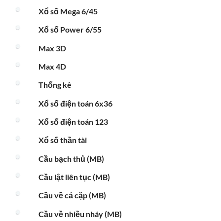
Xổ số Mega 6/45
Xổ số Power 6/55
Max 3D
Max 4D
Thống kê
Xổ số điện toán 6x36
Xổ số điện toán 123
Xổ số thần tài
Cầu bạch thủ (MB)
Cầu lật liên tục (MB)
Cầu về cả cặp (MB)
Cầu về nhiều nháy (MB)