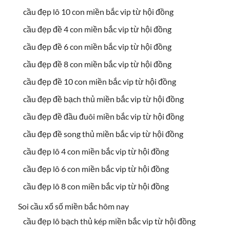
cầu đẹp lô 10 con miền bắc vip từ hội đồng
cầu đẹp đề 4 con miền bắc vip từ hội đồng
cầu đẹp đề 6 con miền bắc vip từ hội đồng
cầu đẹp đề 8 con miền bắc vip từ hội đồng
cầu đẹp đề 10 con miền bắc vip từ hội đồng
cầu đẹp đề bạch thủ miền bắc vip từ hội đồng
cầu đẹp đề đầu đuôi miền bắc vip từ hội đồng
cầu đẹp đề song thủ miền bắc vip từ hội đồng
cầu đẹp lô 4 con miền bắc vip từ hội đồng
cầu đẹp lô 6 con miền bắc vip từ hội đồng
cầu đẹp lô 8 con miền bắc vip từ hội đồng
Soi cầu xổ số miền bắc hôm nay
cầu đẹp lô bạch thủ kép miền bắc vip từ hội đồng