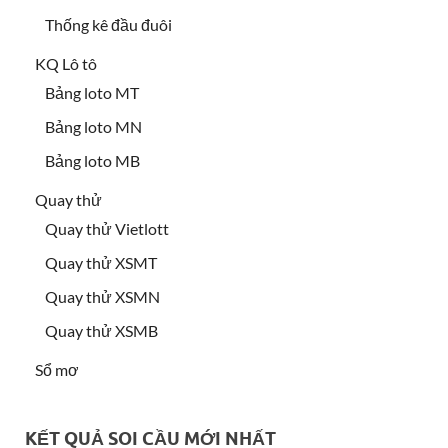
Thống kê đầu đuôi
KQ Lô tô
Bảng loto MT
Bảng loto MN
Bảng loto MB
Quay thử
Quay thử Vietlott
Quay thử XSMT
Quay thử XSMN
Quay thử XSMB
Sổ mơ
KẾT QUẢ SOI CẦU MỚI NHẤT