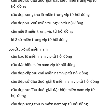
cầu đẹp sớ đầu đuôi giải đặc biệt miền trung vip từ
hội đồng
cầu đẹp song thủ lô miền trung vip từ hội đồng
cầu đẹp xíu chủ miền trung vip từ hội đồng
cầu giải 8 miền trung vip từ hội đồng
lô 3 số miền trung vip từ hội đồng
Soi cầu xổ số miền nam
cầu bao lô miền nam vip từ hội đồng
cầu đặc biệt miền nam vip từ hội đồng
cầu đẹp cặp xíu chủ miền nam vip từ hội đồng
cầu đẹp sớ đầu đuôi giải 8 miền nam vip từ hội đồng
cầu đẹp sớ đầu đuôi giải đặc biệt miền nam vip từ
hội đồng
cầu đẹp song thủ lô miền nam vip từ hội đồng