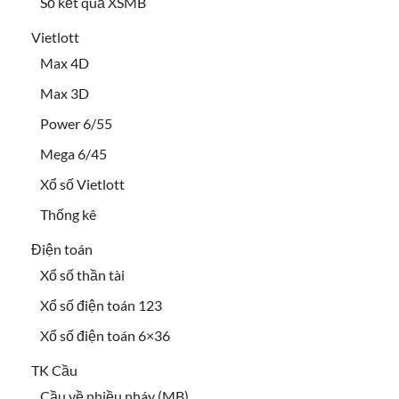
Sổ kết quả XSMB
Vietlott
Max 4D
Max 3D
Power 6/55
Mega 6/45
Xổ số Vietlott
Thống kê
Điện toán
Xổ số thần tài
Xổ số điện toán 123
Xổ số điện toán 6×36
TK Cầu
Cầu về nhiều nháy (MB)