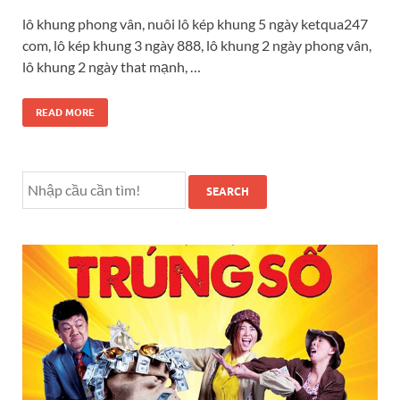
lô khung phong vân, nuôi lô kép khung 5 ngày ketqua247
com, lô kép khung 3 ngày 888, lô khung 2 ngày phong vân,
lô khung 2 ngày that mạnh, …
READ MORE
SEARCH