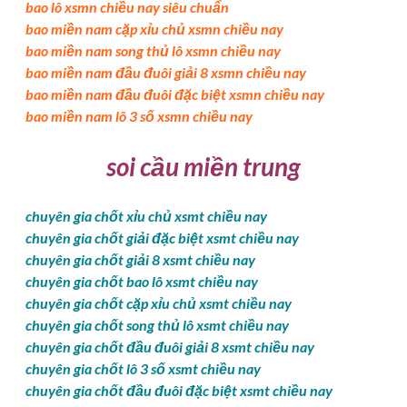
bao lô xsmn chiều nay siêu chuẩn
bao miền nam cặp xỉu chủ xsmn chiều nay
bao miền nam song thủ lô xsmn chiều nay
bao miền nam đầu đuôi giải 8 xsmn chiều nay
bao miền nam đầu đuôi đặc biệt xsmn chiều nay
bao miền nam lô 3 số xsmn chiều nay
soi cầu miền trung
chuyên gia chốt xỉu chủ xsmt chiều nay
chuyên gia chốt giải đặc biệt xsmt chiều nay
chuyên gia chốt giải 8 xsmt chiều nay
chuyên gia chốt bao lô xsmt chiều nay
chuyên gia chốt cặp xỉu chủ xsmt chiều nay
chuyên gia chốt song thủ lô xsmt chiều nay
chuyên gia chốt đầu đuôi giải 8 xsmt chiều nay
chuyên gia chốt lô 3 số xsmt chiều nay
chuyên gia chốt đầu đuôi đặc biệt xsmt chiều nay