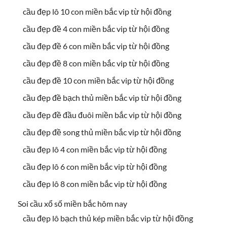
cầu đẹp lô 10 con miền bắc vip từ hội đồng
cầu đẹp đề 4 con miền bắc vip từ hội đồng
cầu đẹp đề 6 con miền bắc vip từ hội đồng
cầu đẹp đề 8 con miền bắc vip từ hội đồng
cầu đẹp đề 10 con miền bắc vip từ hội đồng
cầu đẹp đề bạch thủ miền bắc vip từ hội đồng
cầu đẹp đề đầu đuôi miền bắc vip từ hội đồng
cầu đẹp đề song thủ miền bắc vip từ hội đồng
cầu đẹp lô 4 con miền bắc vip từ hội đồng
cầu đẹp lô 6 con miền bắc vip từ hội đồng
cầu đẹp lô 8 con miền bắc vip từ hội đồng
Soi cầu xổ số miền bắc hôm nay
cầu đẹp lô bạch thủ kép miền bắc vip từ hội đồng