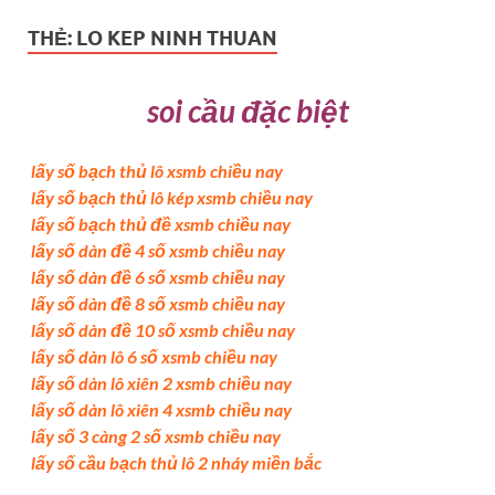
THẺ:
LO KEP NINH THUAN
soi cầu đặc biệt
lấy số bạch thủ lô xsmb chiều nay
lấy số bạch thủ lô kép xsmb chiều nay
lấy số bạch thủ đề xsmb chiều nay
lấy số dàn đề 4 số xsmb chiều nay
lấy số dàn đề 6 số xsmb chiều nay
lấy số dàn đề 8 số xsmb chiều nay
lấy số dàn đề 10 số xsmb chiều nay
lấy số dàn lô 6 số xsmb chiều nay
lấy số dàn lô xiên 2 xsmb chiều nay
lấy số dàn lô xiên 4 xsmb chiều nay
lấy số 3 càng 2 số xsmb chiều nay
lấy số cầu bạch thủ lô 2 nháy miền bắc