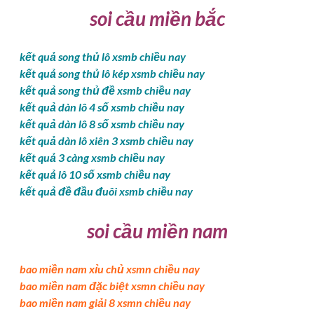
soi cầu miền bắc
kết quả song thủ lô xsmb chiều nay
kết quả song thủ lô kép xsmb chiều nay
kết quả song thủ đề xsmb chiều nay
kết quả dàn lô 4 số xsmb chiều nay
kết quả dàn lô 8 số xsmb chiều nay
kết quả dàn lô xiên 3 xsmb chiều nay
kết quả 3 càng xsmb chiều nay
kết quả lô 10 số xsmb chiều nay
kết quả đề đầu đuôi xsmb chiều nay
soi cầu miền nam
bao miền nam xỉu chủ xsmn chiều nay
bao miền nam đặc biệt xsmn chiều nay
bao miền nam giải 8 xsmn chiều nay