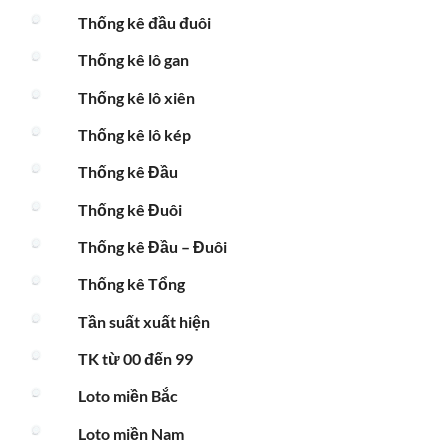
Thống kê đầu đuôi
Thống kê lô gan
Thống kê lô xiên
Thống kê lô kép
Thống kê Đầu
Thống kê Đuôi
Thống kê Đầu – Đuôi
Thống kê Tổng
Tần suất xuất hiện
TK từ 00 đến 99
Loto miền Bắc
Loto miền Nam