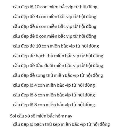
cầu đẹp lô 10 con miền bắc vip từ hội đồng
cầu đẹp đề 4 con miền bắc vip từ hội đồng
cầu đẹp đề 6 con miền bắc vip từ hội đồng
cầu đẹp đề 8 con miền bắc vip từ hội đồng
cầu đẹp đề 10 con miền bắc vip từ hội đồng
cầu đẹp đề bạch thủ miền bắc vip từ hội đồng
cầu đẹp đề đầu đuôi miền bắc vip từ hội đồng
cầu đẹp đề song thủ miền bắc vip từ hội đồng
cầu đẹp lô 4 con miền bắc vip từ hội đồng
cầu đẹp lô 6 con miền bắc vip từ hội đồng
cầu đẹp lô 8 con miền bắc vip từ hội đồng
Soi cầu xổ số miền bắc hôm nay
cầu đẹp lô bạch thủ kép miền bắc vip từ hội đồng