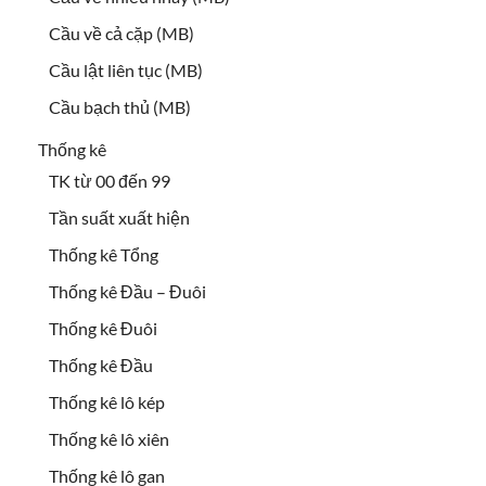
Cầu về cả cặp (MB)
Cầu lật liên tục (MB)
Cầu bạch thủ (MB)
Thống kê
TK từ 00 đến 99
Tần suất xuất hiện
Thống kê Tổng
Thống kê Đầu – Đuôi
Thống kê Đuôi
Thống kê Đầu
Thống kê lô kép
Thống kê lô xiên
Thống kê lô gan