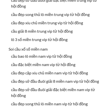
cầu đẹp sớ đầu đuôi giải đặc biệt miền trung vip từ
hội đồng
cầu đẹp song thủ lô miền trung vip từ hội đồng
cầu đẹp xíu chủ miền trung vip từ hội đồng
cầu giải 8 miền trung vip từ hội đồng
lô 3 số miền trung vip từ hội đồng
Soi cầu xổ số miền nam
cầu bao lô miền nam vip từ hội đồng
cầu đặc biệt miền nam vip từ hội đồng
cầu đẹp cặp xíu chủ miền nam vip từ hội đồng
cầu đẹp sớ đầu đuôi giải 8 miền nam vip từ hội đồng
cầu đẹp sớ đầu đuôi giải đặc biệt miền nam vip từ
hội đồng
cầu đẹp song thủ lô miền nam vip từ hội đồng