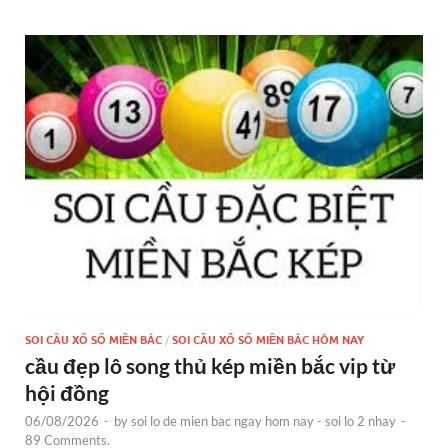
SOI CẦU XỔ SỐ MIỀN BẮC
/
SOI CẦU XỔ SỐ MIỀN BẮC HÔM NAY
cầu đẹp lô song thủ kép miền bắc vip từ
hội đồng
06/08/2026
-
by
soi lo de mien bac ngay hom nay - soi lo 2 nhay
-
89 Comments.