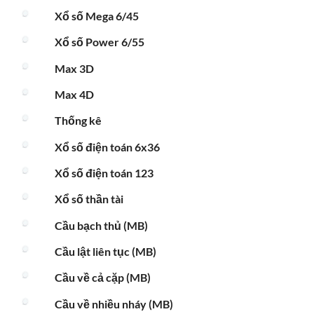
Xổ số Mega 6/45
Xổ số Power 6/55
Max 3D
Max 4D
Thống kê
Xổ số điện toán 6x36
Xổ số điện toán 123
Xổ số thần tài
Cầu bạch thủ (MB)
Cầu lật liên tục (MB)
Cầu về cả cặp (MB)
Cầu về nhiều nháy (MB)