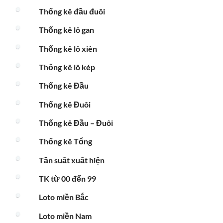
Thống kê đầu đuôi
Thống kê lô gan
Thống kê lô xiên
Thống kê lô kép
Thống kê Đầu
Thống kê Đuôi
Thống kê Đầu – Đuôi
Thống kê Tổng
Tần suất xuất hiện
TK từ 00 đến 99
Loto miền Bắc
Loto miền Nam