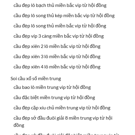
cầu đẹp lô bạch thủ miền bắc vip từ hội đồng
cầu đẹp lô song thủ kép miền bắc vip từ hội đồng
cầu đẹp lô song thủ miền bắc vip từ hội đồng
cầu đẹp víp 3 càng miền bắc vip từ hội đồng
cầu đẹp xiên 2 lô miền bắc vip từ hội đồng
cầu đẹp xiên 3 lô miền bắc vip từ hội đồng
cầu đẹp xiên 4 lô miền bắc vip từ hội đồng
Soi cầu xổ số miền trung
cầu bao lô miền trung vip từ hội đồng
cầu đặc biệt miền trung vip từ hội đồng
cầu đẹp cặp xíu chủ miền trung vip từ hội đồng
cầu đẹp sớ đầu đuôi giải 8 miền trung vip từ hội
đồng