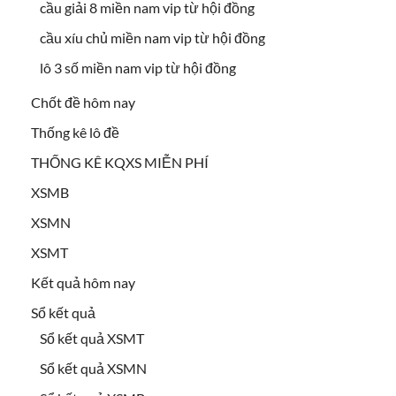
cầu giải 8 miền nam vip từ hội đồng
cầu xíu chủ miền nam vip từ hội đồng
lô 3 số miền nam vip từ hội đồng
Chốt đề hôm nay
Thống kê lô đề
THỐNG KÊ KQXS MIỄN PHÍ
XSMB
XSMN
XSMT
Kết quả hôm nay
Sổ kết quả
Sổ kết quả XSMT
Sổ kết quả XSMN