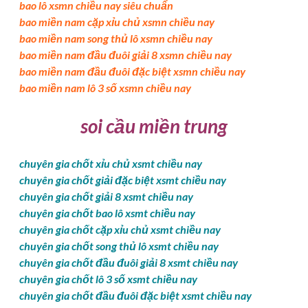
bao lô xsmn chiều nay siêu chuẩn
bao miền nam cặp xỉu chủ xsmn chiều nay
bao miền nam song thủ lô xsmn chiều nay
bao miền nam đầu đuôi giải 8 xsmn chiều nay
bao miền nam đầu đuôi đặc biệt xsmn chiều nay
bao miền nam lô 3 số xsmn chiều nay
soi cầu miền trung
chuyên gia chốt xỉu chủ xsmt chiều nay
chuyên gia chốt giải đặc biệt xsmt chiều nay
chuyên gia chốt giải 8 xsmt chiều nay
chuyên gia chốt bao lô xsmt chiều nay
chuyên gia chốt cặp xỉu chủ xsmt chiều nay
chuyên gia chốt song thủ lô xsmt chiều nay
chuyên gia chốt đầu đuôi giải 8 xsmt chiều nay
chuyên gia chốt lô 3 số xsmt chiều nay
chuyên gia chốt đầu đuôi đặc biệt xsmt chiều nay