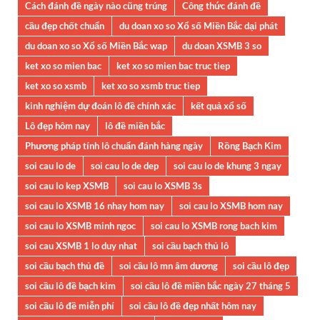
Cách đánh đề ngày nào cũng trúng
Công thức đánh đề
cầu đẹp chốt chuẩn
du doan xo so Xổ số Miền Bắc dại phát
du doan xo so Xổ số Miền Bắc wap
du doan XSMB 3 so
ket xo so mien bac
ket xo so mien bac truc tiep
ket xo so xsmb
ket xo so xsmb truc tiep
kinh nghiệm dự đoán lô đề chính xác
kết quả xổ số
Lô đẹp hôm nay
lô đề miền bắc
Phương pháp tính lô chuẩn đánh hàng ngày
Rồng Bạch Kim
soi cau lo de
soi cau lo de dep
soi cau lo de khung 3 ngay
soi cau lo kep XSMB
soi cau lo XSMB 3s
soi cau lo XSMB 16 nhay hom nay
soi cau lo XSMB hom nay
soi cau lo XSMB minh ngoc
soi cau lo XSMB rong bach kim
soi cau XSMB 1 lo duy nhat
soi cầu bạch thủ lô
soi cầu bạch thủ đề
soi cầu lô mn âm dương
soi cầu lô đẹp
soi cầu lô đề bạch kim
soi cầu lô đề miền bắc ngày 27 tháng 5
soi cầu lô đề miễn phí
soi cầu lô đề đẹp nhất hôm nay