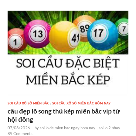
SOI CẦU XỔ SỐ MIỀN BẮC
/
SOI CẦU XỔ SỐ MIỀN BẮC HÔM NAY
cầu đẹp lô song thủ kép miền bắc vip từ
hội đồng
07/08/2026
-
by
soi lo de mien bac ngay hom nay - soi lo 2 nhay
-
89 Comments.