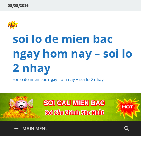
08/08/2026
soi lo de mien bac
ngay hom nay – soi lo
2 nhay
soi lo de mien bac ngay hom nay – soi lo 2 nhay
MAIN MENU