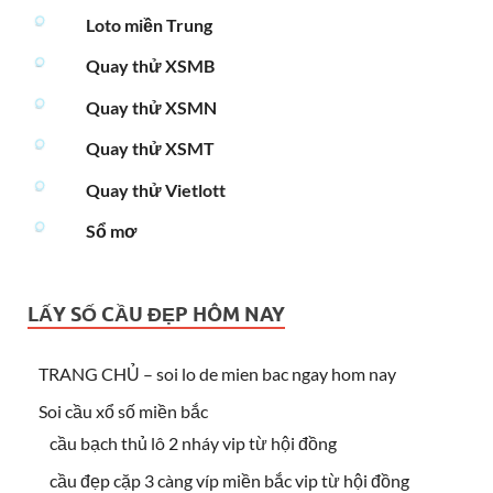
Loto miền Trung
Quay thử XSMB
Quay thử XSMN
Quay thử XSMT
Quay thử Vietlott
Sổ mơ
LẤY SỐ CẦU ĐẸP HÔM NAY
TRANG CHỦ – soi lo de mien bac ngay hom nay
Soi cầu xổ số miền bắc
cầu bạch thủ lô 2 nháy vip từ hội đồng
cầu đẹp cặp 3 càng víp miền bắc vip từ hội đồng