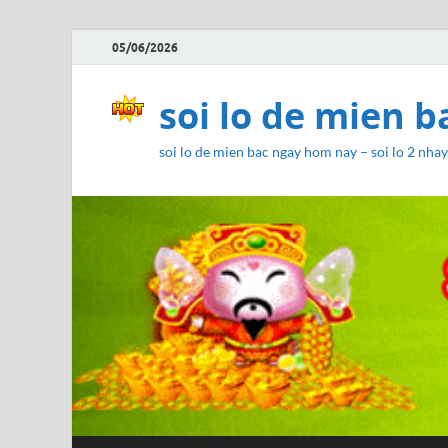
05/06/2026
soi lo de mien b
soi lo de mien bac ngay hom nay – soi lo 2 nhay