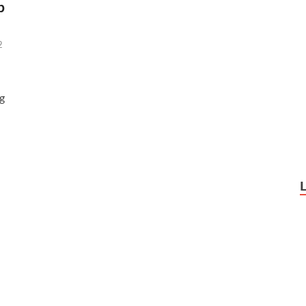
p
2
g