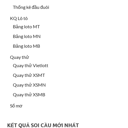
Thống kê đầu đuôi
KQ Lô tô
Bảng loto MT
Bảng loto MN
Bảng loto MB
Quay thử
Quay thử Vietlott
Quay thử XSMT
Quay thử XSMN
Quay thử XSMB
Sổ mơ
KẾT QUẢ SOI CẦU MỚI NHẤT