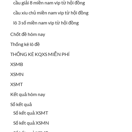
cầu giải 8 miền nam vip từ hội đồng
cầu xíu chủ miền nam vip từ hội đồng
lô 3 số miền nam vip từ hội đồng
Chốt đề hôm nay
Thống kê lô đề
THỐNG KÊ KQXS MIỄN PHÍ
XSMB
XSMN
XSMT
Kết quả hôm nay
Sổ kết quả
Sổ kết quả XSMT
Sổ kết quả XSMN