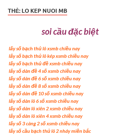
THẺ:
LO KEP NUOI MB
soi cầu đặc biệt
lấy số bạch thủ lô xsmb chiều nay
lấy số bạch thủ lô kép xsmb chiều nay
lấy số bạch thủ đề xsmb chiều nay
lấy số dàn đề 4 số xsmb chiều nay
lấy số dàn đề 6 số xsmb chiều nay
lấy số dàn đề 8 số xsmb chiều nay
lấy số dàn đề 10 số xsmb chiều nay
lấy số dàn lô 6 số xsmb chiều nay
lấy số dàn lô xiên 2 xsmb chiều nay
lấy số dàn lô xiên 4 xsmb chiều nay
lấy số 3 càng 2 số xsmb chiều nay
lấy số cầu bạch thủ lô 2 nháy miền bắc