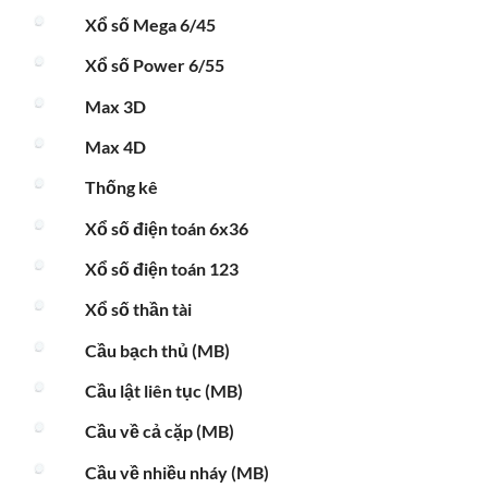
Xổ số Mega 6/45
Xổ số Power 6/55
Max 3D
Max 4D
Thống kê
Xổ số điện toán 6x36
Xổ số điện toán 123
Xổ số thần tài
Cầu bạch thủ (MB)
Cầu lật liên tục (MB)
Cầu về cả cặp (MB)
Cầu về nhiều nháy (MB)