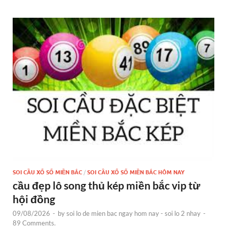
SOI CẦU XỔ SỐ MIỀN BẮC
/
SOI CẦU XỔ SỐ MIỀN BẮC HÔM NAY
cầu đẹp lô song thủ kép miền bắc vip từ
hội đồng
09/08/2026
-
by
soi lo de mien bac ngay hom nay - soi lo 2 nhay
-
89 Comments.