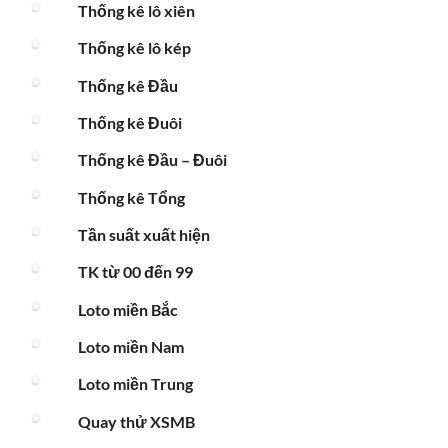
Thống kê lô xiên
Thống kê lô kép
Thống kê Đầu
Thống kê Đuôi
Thống kê Đầu – Đuôi
Thống kê Tổng
Tần suất xuất hiện
TK từ 00 đến 99
Loto miền Bắc
Loto miền Nam
Loto miền Trung
Quay thử XSMB