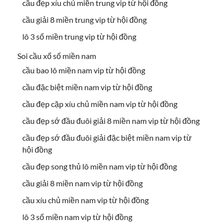
cầu đẹp xíu chủ miền trung vip từ hội đồng
cầu giải 8 miền trung vip từ hội đồng
lô 3 số miền trung vip từ hội đồng
Soi cầu xổ số miền nam
cầu bao lô miền nam vip từ hội đồng
cầu đặc biệt miền nam vip từ hội đồng
cầu đẹp cặp xíu chủ miền nam vip từ hội đồng
cầu đẹp sớ đầu đuôi giải 8 miền nam vip từ hội đồng
cầu đẹp sớ đầu đuôi giải đặc biệt miền nam vip từ
hội đồng
cầu đẹp song thủ lô miền nam vip từ hội đồng
cầu giải 8 miền nam vip từ hội đồng
cầu xíu chủ miền nam vip từ hội đồng
lô 3 số miền nam vip từ hội đồng