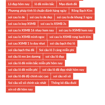
Lô đẹp hôm nay
lô đề miền bắc
Mẹo đánh đề
Phương pháp tính lô chuẩn đánh hàng ngày
Rồng Bạch Kim
soi cau lo de
soi cau lo de dep
soi cau lo de khung 3 ngay
soi cau lo kep XSMB
soi cau lo XSMB 3s
soi cau lo XSMB 16 nhay hom nay
soi cau lo XSMB hom nay
soi cau lo XSMB minh ngoc
soi cau lo XSMB rong bach kim
soi cau XSMB 1 lo duy nhat
soi cầu bạch thủ lô
soi cầu bạch thủ đề
Soi cầu lô 3 càng miễn phí
soi cầu lô mn âm dương
soi cầu lô đẹp
soi cầu lô đề miền bắc miễn phí hôm nay
soi cầu lô đề miễn phí
soi cầu lô đề đẹp nhất hôm nay
soi cầu lô đề độ chính xác cao
soi cầu xổ số
Soi cầu xổ số chính xác nhất
Thống kê đầu đuôi
xin số đề hôm nay