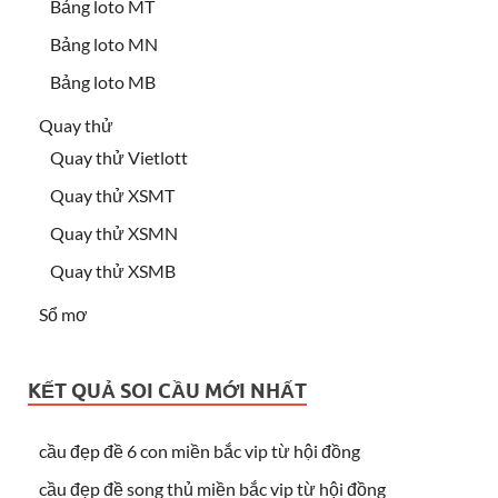
Bảng loto MT
Bảng loto MN
Bảng loto MB
Quay thử
Quay thử Vietlott
Quay thử XSMT
Quay thử XSMN
Quay thử XSMB
Sổ mơ
KẾT QUẢ SOI CẦU MỚI NHẤT
cầu đẹp đề 6 con miền bắc vip từ hội đồng
cầu đẹp đề song thủ miền bắc vip từ hội đồng