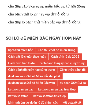
cầu đẹp cặp 3 càng víp miền bắc vip từ hội đồng
cầu bạch thủ lô 2 nháy vip từ hội đồng
cầu đẹp lô bạch thủ miền bắc vip từ hội đồng
SOI LÔ ĐỀ MIỀN BẮC NGÀY HÔM NAY
bạch thủ miền bắc
Cao thủ chốt số miền Trung
Cách bắt lô chuẩn theo ngày
Cách tính lô de 2021
Cách tính tiền lô đề
cách đánh lô ngày nào cũng trúng
Cách đánh đề ngày nào cũng trúng
Công thức đánh đề
du doan xo so Xổ số Miền Bắc dại phát
du doan xo so Xổ số Miền Bắc wap
du doan XSMB 3 so
ket xo so mien bac
ket xo so mien bac truc tiep
ket xo so xsmb
ket xo so xsmb truc tiep
kinh nghiệm dự đoán lô đề chính xác
kết quả xổ số