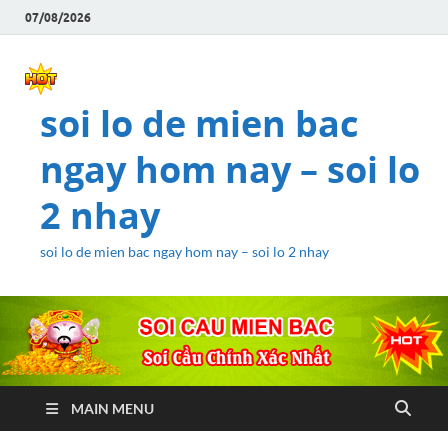
07/08/2026
soi lo de mien bac
ngay hom nay – soi lo
2 nhay
soi lo de mien bac ngay hom nay – soi lo 2 nhay
MAIN MENU