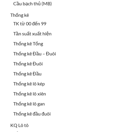
Cầu bạch thủ (MB)
Thống kê
TK từ 00 đến 99
Tần suất xuất hiện
Thống kê Tổng
Thống kê Đầu – Đuôi
Thống kê Đuôi
Thống kê Đầu
Thống kê lô kép
Thống kê lô xiên
Thống kê lô gan
Thống kê đầu đuôi
KQ Lô tô