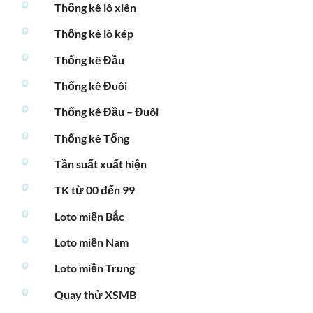
Thống kê lô xiên
Thống kê lô kép
Thống kê Đầu
Thống kê Đuôi
Thống kê Đầu – Đuôi
Thống kê Tổng
Tần suất xuất hiện
TK từ 00 đến 99
Loto miền Bắc
Loto miền Nam
Loto miền Trung
Quay thử XSMB