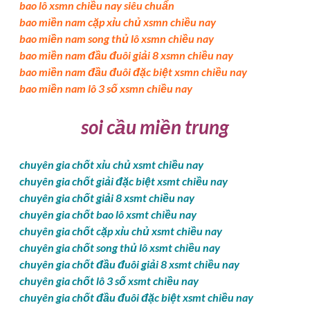
bao lô xsmn chiều nay siêu chuẩn
bao miền nam cặp xỉu chủ xsmn chiều nay
bao miền nam song thủ lô xsmn chiều nay
bao miền nam đầu đuôi giải 8 xsmn chiều nay
bao miền nam đầu đuôi đặc biệt xsmn chiều nay
bao miền nam lô 3 số xsmn chiều nay
soi cầu miền trung
chuyên gia chốt xỉu chủ xsmt chiều nay
chuyên gia chốt giải đặc biệt xsmt chiều nay
chuyên gia chốt giải 8 xsmt chiều nay
chuyên gia chốt bao lô xsmt chiều nay
chuyên gia chốt cặp xỉu chủ xsmt chiều nay
chuyên gia chốt song thủ lô xsmt chiều nay
chuyên gia chốt đầu đuôi giải 8 xsmt chiều nay
chuyên gia chốt lô 3 số xsmt chiều nay
chuyên gia chốt đầu đuôi đặc biệt xsmt chiều nay