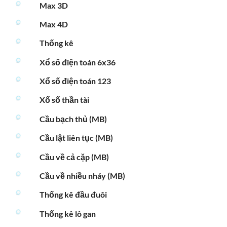
Max 3D
Max 4D
Thống kê
Xổ số điện toán 6x36
Xổ số điện toán 123
Xổ số thần tài
Cầu bạch thủ (MB)
Cầu lật liên tục (MB)
Cầu về cả cặp (MB)
Cầu về nhiều nháy (MB)
Thống kê đầu đuôi
Thống kê lô gan