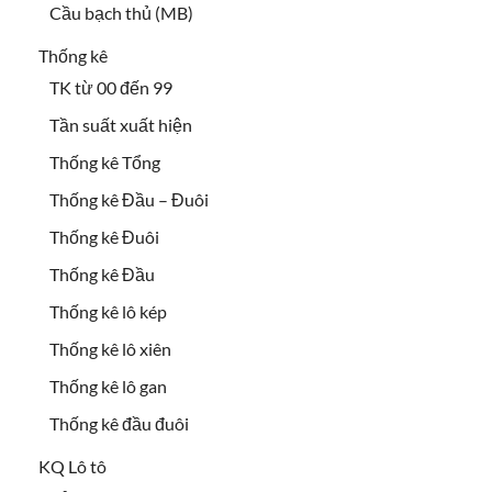
Cầu bạch thủ (MB)
Thống kê
TK từ 00 đến 99
Tần suất xuất hiện
Thống kê Tổng
Thống kê Đầu – Đuôi
Thống kê Đuôi
Thống kê Đầu
Thống kê lô kép
Thống kê lô xiên
Thống kê lô gan
Thống kê đầu đuôi
KQ Lô tô