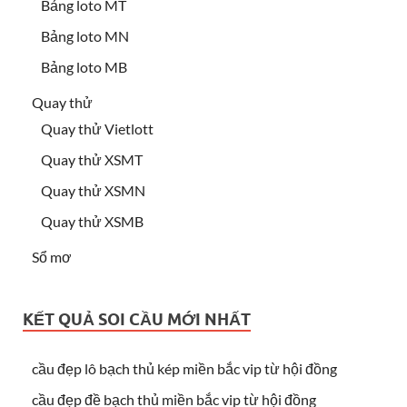
Bảng loto MT
Bảng loto MN
Bảng loto MB
Quay thử
Quay thử Vietlott
Quay thử XSMT
Quay thử XSMN
Quay thử XSMB
Sổ mơ
KẾT QUẢ SOI CẦU MỚI NHẤT
cầu đẹp lô bạch thủ kép miền bắc vip từ hội đồng
cầu đẹp đề bạch thủ miền bắc vip từ hội đồng