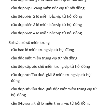
cầu đẹp víp 3 càng miền bắc vip từ hội đồng
cầu đẹp xiên 2 lô miền bắc vip từ hội đồng
cầu đẹp xiên 3 lô miền bắc vip từ hội đồng
cầu đẹp xiên 4 lô miền bắc vip từ hội đồng
Soi cầu xổ số miền trung
cầu bao lô miền trung vip từ hội đồng
cầu đặc biệt miền trung vip từ hội đồng
cầu đẹp cặp xíu chủ miền trung vip từ hội đồng
cầu đẹp sớ đầu đuôi giải 8 miền trung vip từ hội
đồng
cầu đẹp sớ đầu đuôi giải đặc biệt miền trung vip từ
hội đồng
cầu đẹp song thủ lô miền trung vip từ hội đồng