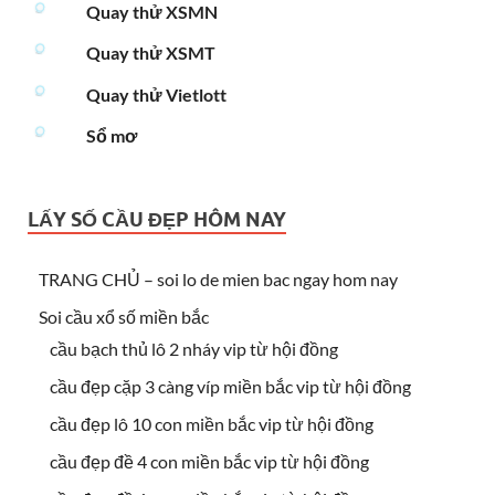
Quay thử XSMN
Quay thử XSMT
Quay thử Vietlott
Sổ mơ
LẤY SỐ CẦU ĐẸP HÔM NAY
TRANG CHỦ – soi lo de mien bac ngay hom nay
Soi cầu xổ số miền bắc
cầu bạch thủ lô 2 nháy vip từ hội đồng
cầu đẹp cặp 3 càng víp miền bắc vip từ hội đồng
cầu đẹp lô 10 con miền bắc vip từ hội đồng
cầu đẹp đề 4 con miền bắc vip từ hội đồng