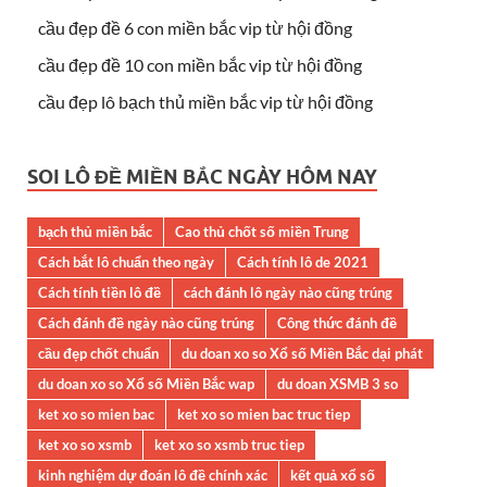
cầu đẹp đề 6 con miền bắc vip từ hội đồng
cầu đẹp đề 10 con miền bắc vip từ hội đồng
cầu đẹp lô bạch thủ miền bắc vip từ hội đồng
SOI LÔ ĐỀ MIỀN BẮC NGÀY HÔM NAY
bạch thủ miền bắc
Cao thủ chốt số miền Trung
Cách bắt lô chuẩn theo ngày
Cách tính lô de 2021
Cách tính tiền lô đề
cách đánh lô ngày nào cũng trúng
Cách đánh đề ngày nào cũng trúng
Công thức đánh đề
cầu đẹp chốt chuẩn
du doan xo so Xổ số Miền Bắc dại phát
du doan xo so Xổ số Miền Bắc wap
du doan XSMB 3 so
ket xo so mien bac
ket xo so mien bac truc tiep
ket xo so xsmb
ket xo so xsmb truc tiep
kinh nghiệm dự đoán lô đề chính xác
kết quả xổ số