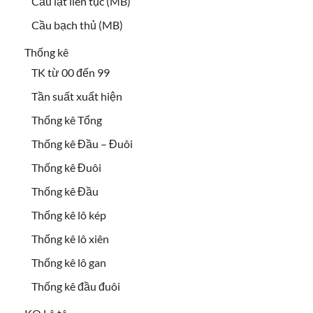
Cầu lật liên tục (MB)
Cầu bạch thủ (MB)
Thống kê
TK từ 00 đến 99
Tần suất xuất hiện
Thống kê Tổng
Thống kê Đầu – Đuôi
Thống kê Đuôi
Thống kê Đầu
Thống kê lô kép
Thống kê lô xiên
Thống kê lô gan
Thống kê đầu đuôi