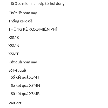
lô 3 số miền nam vip từ hội đồng
Chốt đề hôm nay
Thống kê lô đề
THỐNG KÊ KQXS MIỄN PHÍ
XSMB
XSMN
XSMT
Kết quả hôm nay
Sổ kết quả
Sổ kết quả XSMT
Sổ kết quả XSMN
Sổ kết quả XSMB
Vietlott