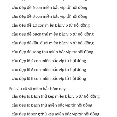
cầu đẹp đề 6 con miền bắc vip từ hội đồng
cầu đẹp đề 8 con miền bắc vip từ hội đồng
cầu đẹp đề 10 con miền bắc vip từ hội đồng
cầu đẹp đề bạch thủ miền bắc vip từ hội đồng
cầu đẹp đề đầu đuôi miền bắc vip từ hội đồng
cầu đẹp đề song thủ miền bắc vip từ hội đồng
cầu đẹp lô 4 con miền bắc vip từ hội đồng
cầu đẹp lô 6 con miền bắc vip từ hội đồng
cầu đẹp lô 8 con miền bắc vip từ hội đồng
Soi cầu xổ số miền bắc hôm nay
cầu đẹp lô bạch thủ kép miền bắc vip từ hội đồng
cầu đẹp lô bạch thủ miền bắc vip từ hội đồng
cầu đẹp lô song thủ kép miền bắc vip từ hội đồng