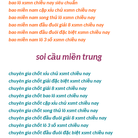
bao lô xsmn chiều nay siêu chuẩn
bao miền nam cặp xỉu chủ xsmn chiều nay
bao miền nam song thủ lô xsmn chiều nay
bao miền nam đầu đuôi giải 8 xsmn chiều nay
bao miền nam đầu đuôi đặc biệt xsmn chiều nay
bao miền nam lô 3 số xsmn chiều nay
soi cầu miền trung
chuyên gia chốt xỉu chủ xsmt chiều nay
chuyên gia chốt giải đặc biệt xsmt chiều nay
chuyên gia chốt giải 8 xsmt chiều nay
chuyên gia chốt bao lô xsmt chiều nay
chuyên gia chốt cặp xỉu chủ xsmt chiều nay
chuyên gia chốt song thủ lô xsmt chiều nay
chuyên gia chốt đầu đuôi giải 8 xsmt chiều nay
chuyên gia chốt lô 3 số xsmt chiều nay
chuyên gia chốt đầu đuôi đặc biệt xsmt chiều nay