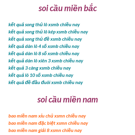
soi cầu miền bắc
kết quả song thủ lô xsmb chiều nay
kết quả song thủ lô kép xsmb chiều nay
kết quả song thủ đề xsmb chiều nay
kết quả dàn lô 4 số xsmb chiều nay
kết quả dàn lô 8 số xsmb chiều nay
kết quả dàn lô xiên 3 xsmb chiều nay
kết quả 3 càng xsmb chiều nay
kết quả lô 10 số xsmb chiều nay
kết quả đề đầu đuôi xsmb chiều nay
soi cầu miền nam
bao miền nam xỉu chủ xsmn chiều nay
bao miền nam đặc biệt xsmn chiều nay
bao miền nam giải 8 xsmn chiều nay