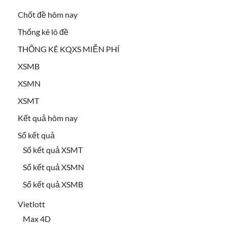
Chốt đề hôm nay
Thống kê lô đề
THỐNG KÊ KQXS MIỄN PHÍ
XSMB
XSMN
XSMT
Kết quả hôm nay
Sổ kết quả
Sổ kết quả XSMT
Sổ kết quả XSMN
Sổ kết quả XSMB
Vietlott
Max 4D