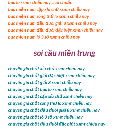
bao lô xsmn chiều nay siêu chuẩn
bao miền nam cặp xỉu chủ xsmn chiều nay
bao miền nam song thủ lô xsmn chiều nay
bao miền nam đầu đuôi giải 8 xsmn chiều nay
bao miền nam đầu đuôi đặc biệt xsmn chiều nay
bao miền nam lô 3 số xsmn chiều nay
soi cầu miền trung
chuyên gia chốt xỉu chủ xsmt chiều nay
chuyên gia chốt giải đặc biệt xsmt chiều nay
chuyên gia chốt giải 8 xsmt chiều nay
chuyên gia chốt bao lô xsmt chiều nay
chuyên gia chốt cặp xỉu chủ xsmt chiều nay
chuyên gia chốt song thủ lô xsmt chiều nay
chuyên gia chốt đầu đuôi giải 8 xsmt chiều nay
chuyên gia chốt lô 3 số xsmt chiều nay
chuyên gia chốt đầu đuôi đặc biệt xsmt chiều nay