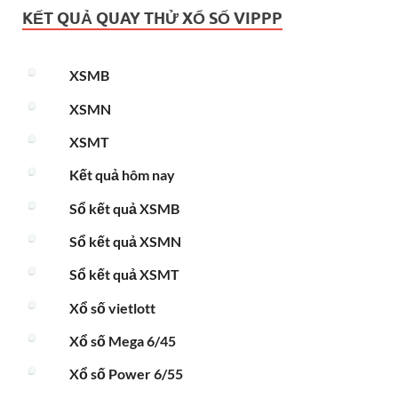
KẾT QUẢ QUAY THỬ XỔ SỐ VIPPP
XSMB
XSMN
XSMT
Kết quả hôm nay
Sổ kết quả XSMB
Sổ kết quả XSMN
Sổ kết quả XSMT
Xổ số vietlott
Xổ số Mega 6/45
Xổ số Power 6/55