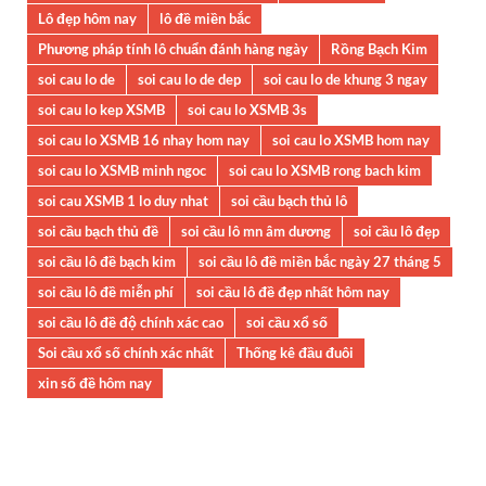
Lô đẹp hôm nay
lô đề miền bắc
Phương pháp tính lô chuẩn đánh hàng ngày
Rồng Bạch Kim
soi cau lo de
soi cau lo de dep
soi cau lo de khung 3 ngay
soi cau lo kep XSMB
soi cau lo XSMB 3s
soi cau lo XSMB 16 nhay hom nay
soi cau lo XSMB hom nay
soi cau lo XSMB minh ngoc
soi cau lo XSMB rong bach kim
soi cau XSMB 1 lo duy nhat
soi cầu bạch thủ lô
soi cầu bạch thủ đề
soi cầu lô mn âm dương
soi cầu lô đẹp
soi cầu lô đề bạch kim
soi cầu lô đề miền bắc ngày 27 tháng 5
soi cầu lô đề miễn phí
soi cầu lô đề đẹp nhất hôm nay
soi cầu lô đề độ chính xác cao
soi cầu xổ số
Soi cầu xổ số chính xác nhất
Thống kê đầu đuôi
xin số đề hôm nay