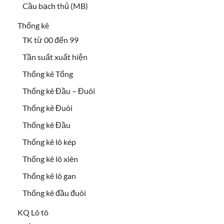
Cầu bạch thủ (MB)
Thống kê
TK từ 00 đến 99
Tần suất xuất hiện
Thống kê Tổng
Thống kê Đầu – Đuôi
Thống kê Đuôi
Thống kê Đầu
Thống kê lô kép
Thống kê lô xiên
Thống kê lô gan
Thống kê đầu đuôi
KQ Lô tô